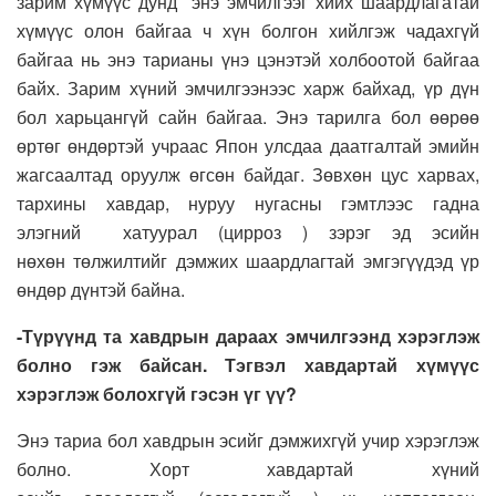
зарим хүмүүс дунд энэ эмчилгээг хийх шаардлагатай
хүмүүс олон байгаа ч хүн болгон хийлгэж чадахгүй
байгаа нь энэ тарианы үнэ цэнэтэй холбоотой байгаа
байх. Зарим хүний эмчилгээнээс харж байхад, үр дүн
бол харьцангүй сайн байгаа. Энэ тарилга бол өөрөө
өртөг өндөртэй учраас Япон улсдаа даатгалтай эмийн
жагсаалтад оруулж өгсөн байдаг. Зөвхөн цус харвах,
тархины хавдар, нуруу нугасны гэмтлээс гадна
элэгний хатуурал (цирроз ) зэрэг эд эсийн
нөхөн төлжилтийг дэмжих шаардлагтай эмгэгүүдэд үр
өндөр дүнтэй байна.
-Түрүүнд та хавдрын дараах эмчилгээнд хэрэглэж
болно гэж байсан. Тэгвэл хавдартай хүмүүс
хэрэглэж болохгүй гэсэн үг үү?
Энэ тариа бол хавдрын эсийг дэмжихгүй учир хэрэглэж
болно. Хорт хавдартай хүний