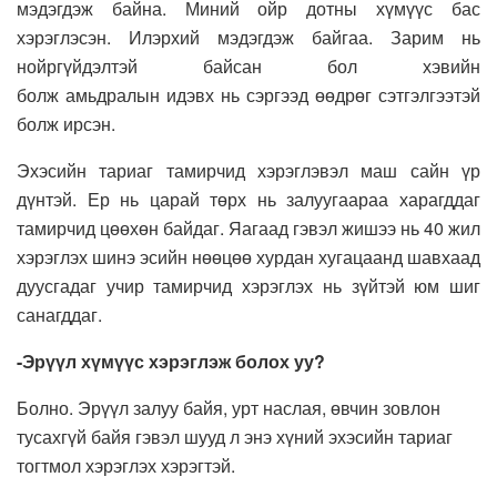
мэдэгдэж байна. Миний ойр дотны хүмүүс бас
хэрэглэсэн. Илэрхий мэдэгдэж байгаа. Зарим нь
нойргүйдэлтэй байсан бол хэвийн
болж амьдралын идэвх нь сэргээд өөдрөг сэтгэлгээтэй
болж ирсэн.
Эхэсийн тариаг тамирчид хэрэглэвэл маш сайн үр
дүнтэй. Ер нь царай төрх нь залуугаараа харагддаг
тамирчид цөөхөн байдаг. Яагаад гэвэл жишээ нь 40 жил
хэрэглэх шинэ эсийн нөөцөө хурдан хугацаанд шавхаад
дуусгадаг учир тамирчид хэрэглэх нь зүйтэй юм шиг
санагддаг.
-Эрүүл хүмүүс хэрэглэж болох уу?
Болно. Эрүүл залуу байя, урт наслая, өвчин зовлон
тусахгүй байя гэвэл шууд л энэ хүний эхэсийн тариаг
тогтмол хэрэглэх хэрэгтэй.