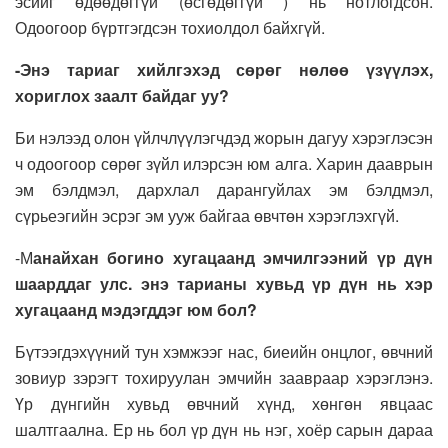
эсийг өдөөдөггүй (өсгөдөггүй ) нь нотлогдсон.
Одоогоор бүртгэгдсэн тохиолдол байхгүй.
-Энэ тариаг хийлгэхэд сөрөг нөлөө үзүүлэх,
хориглох заалт байдаг уу?
Би нэлээд олон үйлчлүүлэгчдэд жорын дагуу хэрэглэсэн
ч одоогоор сөрөг зүйл илэрсэн юм алга. Харин дааврын
эм бэлдмэл, дархлал дарангуйлах эм бэлдмэл,
сүрьеэгийн эсрэг эм ууж байгаа өвчтөн хэрэглэхгүй.
-М
анайхан богино хугацаанд эмчилгээний үр дүн
шаарддаг улс. энэ тарианы хувьд үр дүн нь хэр
хугацаанд мэдэгддэг юм бол?
Бүтээгдэхүүний тун хэмжээг нас, биеийн онцлог, өвчний
зовиур зэрэгт тохируулан эмчийн заавраар хэрэглэнэ.
Үр дүнгийн хувьд өвчний хүнд, хөнгөн явцаас
шалтгаална. Ер нь бол үр дүн нь нэг, хоёр сарын дараа