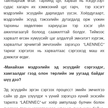
тайлбарлаж өгье. Тархинд цус харвах нь нэгдүгээрт
судас хагарч их хэмжээний цус гарч, тэр хэсэгт
мэдрэлийн эсүүдийн дарлагдал үүсэх. Хоёрдугаарт,
мэдрэлийн эсүүд тэжээлийн дутагдалд орж үхжин
тархины хөдөлгөөн хариуцсан тэр хэсэг үйл
ажиллагаагүй болоод саажилттай болдог. Тиймээс
харвалт өгсөн хүмүүсийг цаг алдалгүй эмнэлэгт хүргэж,
харвалтыг эрчимтэй эмчлэхийн зэрэгцээ “LAENNEC”
тариаг хэргэлэх нь харвалтаас сэргээхэд маш их
дэмжлэг өгдөг.
-Манайхан мэдрэлийн эд эсүүдийг сэргээдэг,
хамгаалдаг гээд олон төрлийн эм уугаад байдаг
шүү дээ?
Эд эсүүдийн эргэн сэргээх процесст эмийн эмчилгээ
сайн үр дүн үзүүлдэг ч үүний зэрэгцээ хүний эхэсийн
тарилга “LAENNEC”-ыг хоёр ампулаар булчин болон