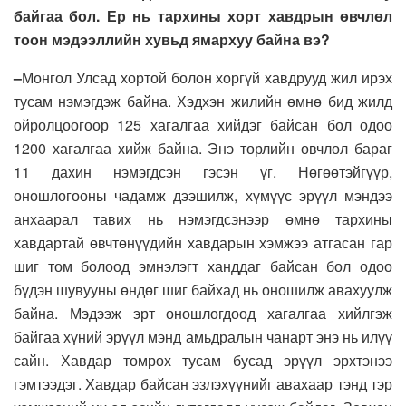
байгаа бол. Ер нь тархины хорт хавдрын өвчлөл
тоон мэдээллийн хувьд ямархуу байна вэ?
–
Монгол Улсад хортой болон хоргүй хавдрууд жил ирэх
тусам нэмэгдэж байна. Хэдхэн жилийн өмнө бид жилд
ойролцоогоор 125 хагалгаа хийдэг байсан бол одоо
1200 хагалгаа хийж байна. Энэ төрлийн өвчлөл бараг
11 дахин нэмэгдсэн гэсэн үг. Нөгөөтэйгүүр,
оношлогооны чадамж дээшилж, хүмүүс эрүүл мэндээ
анхаарал тавих нь нэмэгдсэнээр өмнө тархины
хавдартай өвчтөнүүдийн хавдарын хэмжээ атгасан гар
шиг том болоод эмнэлэгт ханддаг байсан бол одоо
бүдэн шувууны өндөг шиг байхад нь оношилж авахуулж
байна. Мэдээж эрт оношлогдоод хагалгаа хийлгэж
байгаа хүний эрүүл мэнд амьдралын чанарт энэ нь илүү
сайн. Хавдар томрох тусам бусад эрүүл эрхтэнээ
гэмтээдэг. Хавдар байсан эзлэхүүнийг авахаар тэнд тэр