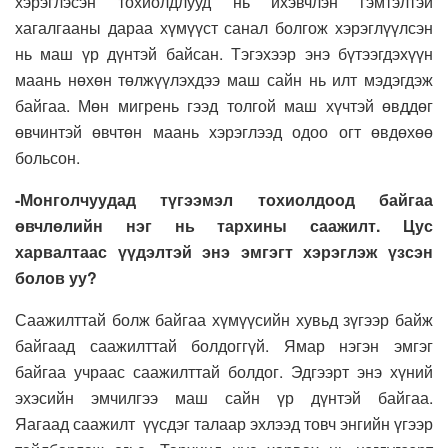
хэрэглэсэн тохиолдлууд нь ихэвчлэн гэмтэлтэй
хагалгааны дараа хүмүүст санал болгож хэрэглүүлсэн
нь маш үр дүнтэй байсан. Тэгэхээр энэ бүтээгдэхүүн
маань нөхөн төлжүүлэхдээ маш сайн нь илт мэдэгдэж
байгаа. Мөн мигрень гээд толгой маш хүчтэй өвддөг
өвчинтэй өвчтөн маань хэрэглээд одоо огт өвдөхөө
больсон.
-Монголчуудад түгээмэл тохиолдоод байгаа
өвчлөлийн нэг нь тархины саажилт. Цус
харвалтаас үүдэлтэй энэ эмгэгт хэрэглэж үзсэн
болов уу?
Саажилттай болж байгаа хүмүүсийн хувьд зүгээр байж
байгаад саажилттай болдоггүй. Ямар нэгэн эмгэг
байгаа учраас саажилттай болдог. Эдгээрт энэ хүний
эхэсийн эмчилгээ маш сайн үр дүнтэй байгаа.
Яагаад саажилт үүсдэг талаар эхлээд товч энгийн үгээр