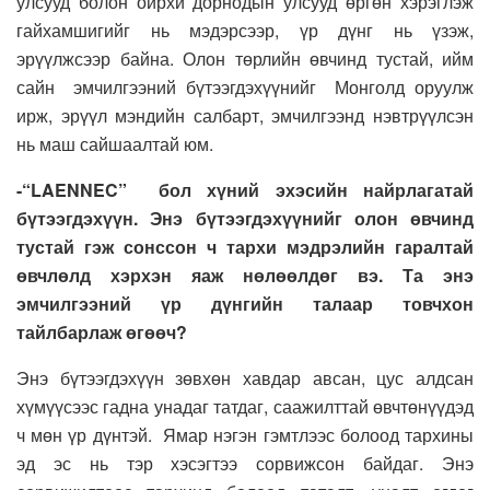
улсууд болон ойрхи дорнодын улсууд өргөн хэрэглэж
гайхамшигийг нь мэдэрсээр, үр дүнг нь үзэж,
эрүүлжсээр байна. Олон төрлийн өвчинд тустай, ийм
сайн эмчилгээний бүтээгдэхүүнийг Монголд оруулж
ирж, эрүүл мэндийн салбарт, эмчилгээнд нэвтрүүлсэн
нь маш сайшаалтай юм.
-“LAENNEC” бол хүний эхэсийн найрлагатай
бүтээгдэхүүн. Энэ бүтээгдэхүүнийг олон өвчинд
тустай гэж сонссон ч тархи мэдрэлийн гаралтай
өвчлөлд хэрхэн яаж нөлөөлдөг вэ. Та энэ
эмчилгээний үр дүнгийн талаар товчхон
тайлбарлаж өгөөч?
Энэ бүтээгдэхүүн зөвхөн хавдар авсан, цус алдсан
хүмүүсээс гадна унадаг татдаг, саажилттай өвчтөнүүдэд
ч мөн үр дүнтэй. Ямар нэгэн гэмтлээс болоод тархины
эд эс нь тэр хэсэгтээ сорвижсон байдаг. Энэ