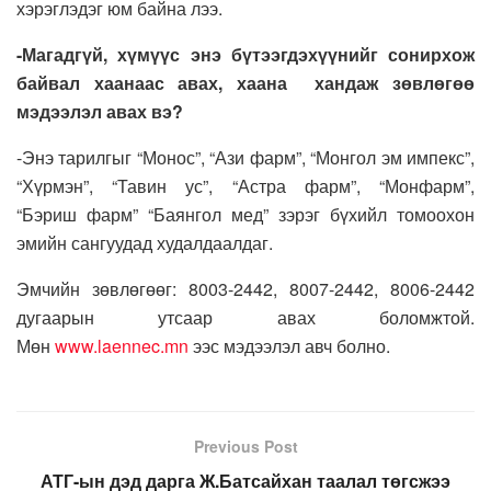
хэрэглэдэг юм байна лээ.
-М
агадгүй, хүмүүс энэ бүтээгдэхүүнийг сонирхож
байвал хаанаас авах, хаана хандаж зөвлөгөө
мэдээлэл авах вэ?
-Энэ тарилгыг “Монос”, “Ази фарм”, “Монгол эм импекс”,
“Хүрмэн”, “Тавин ус”, “Астра фарм”, “Монфарм”,
“Бэриш фарм” “Баянгол мед” зэрэг бүхийл томоохон
эмийн сангуудад худалдаалдаг.
Эмчийн зөвлөгөөг: 8003-2442, 8007-2442, 8006-2442
дугаарын утсаар авах боломжтой.
Мөн
www.laennec.mn
ээс мэдээлэл авч болно.
Previous Post
АТГ-ын дэд дарга Ж.Батсайхан таалал төгсжээ