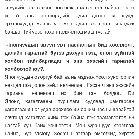
эсүүдийн өлсгөлөнг зогсоож тэжээл өгч байна гэсэн
үг. Үс арьс хөгширдгийн адил дотор эд эсүүд,
эрхтэнүүдэд маань ч мөн адил хөгшрөлт явагдаж
байдаг. Тиймээс нөхөн төлжилтөд маш тустай.
-Я
пончуудын эрүүл урт наслалтын бид хооллолт,
далайн гаралтай бүтээгдэхүүн гээд олон зүйлтэй
холбон тайлбарладаг ч энэ эхэсийн тариатай
холбоотой юу?.
Япопчуудын оворгүй байгаа нь мэдээж хоол хүнс, орчин
нөхцөл гээд олон зүйл нөлөөлдөг. Гэсэн ч энэ эхэсийн
тарианы нөлөөлөл их бий гэж боддог. Би
Японд хагалгааны туршлага судлаад хамтарсан
хагалгаанд нэг удаа орохдоо 30 орчим насны царайтай
өвчтөнд хагалгаа хийх гэж байна гэж таамаглатал 66
настай хүн байх жишээтэй. Мөн Францууд хэрэглэж
байна, бүр Victory Secret-н загвар өмсөгчид хүртэл