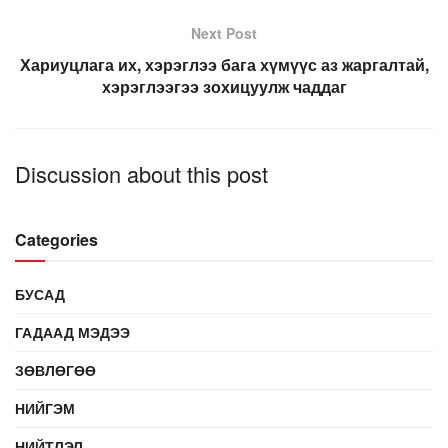
Next Post
Хариуцлага их, хэрэглээ бага хүмүүс аз жаргалтай,
хэрэглээгээ зохицуулж чаддаг
Discussion about this post
Categories
БУСАД
ГАДААД МЭДЭЭ
ЗӨВЛӨГӨӨ
НИЙГЭМ
НИЙТЛЭЛ