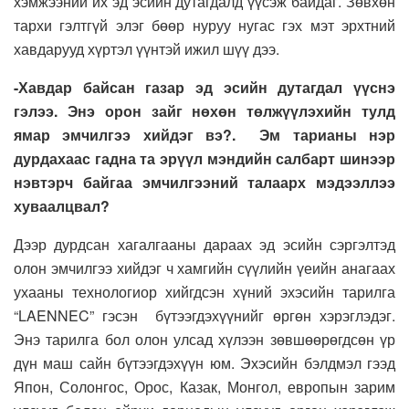
хэмжээний их эд эсийн дутагдалд үүсэж байдаг. Зөвхөн
тархи гэлтгүй элэг бөөр нуруу нугас гэх мэт эрхтний
хавдарууд хүртэл үүнтэй ижил шүү дээ.
-Хавдар байсан газар эд эсийн дутагдал үүснэ
гэлээ. Энэ орон зайг нөхөн төлжүүлэхийн тулд
ямар эмчилгээ хийдэг вэ?. Эм тарианы нэр
дурдахаас гадна та эрүүл мэндийн салбарт шинээр
нэвтэрч байгаа эмчилгээний талаарх мэдээллээ
хуваалцвал?
Дээр дурдсан хагалгааны дараах эд эсийн сэргэлтэд
олон эмчилгээ хийдэг ч хамгийн сүүлийн үеийн анагаах
ухааны технологиор хийгдсэн хүний эхэсийн тарилга
“LAENNEC” гэсэн бүтээгдэхүүнийг өргөн хэрэглэдэг.
Энэ тарилга бол олон улсад хүлээн зөвшөөрөгдсөн үр
дүн маш сайн бүтээгдэхүүн юм. Эхэсийн бэлдмэл гээд
Япон, Солонгос, Орос, Казак, Монгол, европын зарим