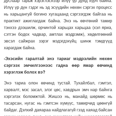
дуслаар тарьж хэрэглэснээр илүү үр дүнд хүрч байна.
Илүү үр дүн гэдэг нь эд эсүүдийн нөхөн сэргэх процесс
нь харьцангуй богино хугацаанд сэргээгдэж байгаа нь
практикт ажиглагдаж байна. Энэ нь өвчтөний тамир
тэнхээ дээшилж, орчинтой харьцах харьцаа (хэл яриа,
сэтгэн бодох чадвар, амтлах мэдрэмж), хөдөлгөөний
эвсэл сайжрах зэрэг мэдэгдэхүйц шинж тэмдгүүд
харагдаж байна.
-Эхэсийн гаралтай энэ тариаг мэдрэлийн нөхөн
сэргээх эмчилгээнээс гадна өөр ямар өвчинд
хэрэглэж болох вэ?
Энэ тариа олон өвчинд тустай. Тухайлбал, гэмтэл,
харвалт, мэс засал, элэг цөс, хавдрын эмч нар байнга
хэргэлэх боломжтой. Жишээ нь, манайд шөрмөс нь
тасарсан, нугас нь гэмтсэн хүмүүс, тамирчид цөөнгүй
байдаг. Дэлхий даяараа найдлагагүй гээд хаяад байсан