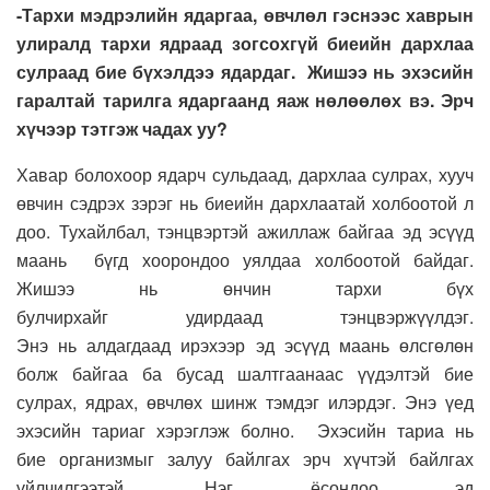
-Тархи мэдрэлийн ядаргаа, өвчлөл гэснээс хаврын
улиралд тархи ядраад зогсохгүй биеийн дархлаа
сулраад бие бүхэлдээ ядардаг. Жишээ нь эхэсийн
гаралтай тарилга ядаргаанд яаж нөлөөлөх вэ. Эрч
хүчээр тэтгэж чадах уу?
Хавар болохоор ядарч сульдаад, дархлаа сулрах, хууч
өвчин сэдрэх зэрэг нь биеийн дархлаатай холбоотой л
доо. Тухайлбал, тэнцвэртэй ажиллаж байгаа эд эсүүд
маань бүгд хоорондоо уялдаа холбоотой байдаг.
Жишээ нь өнчин тархи бүх
булчирхайг удирдаад тэнцвэржүүлдэг.
Энэ нь алдагдаад ирэхээр эд эсүүд маань өлсгөлөн
болж байгаа ба бусад шалтгаанаас үүдэлтэй бие
сулрах, ядрах, өвчлөх шинж тэмдэг илэрдэг. Энэ үед
эхэсийн тариаг хэрэглэж болно. Эхэсийн тариа нь
бие организмыг залуу байлгах эрч хүчтэй байлгах
үйлчилгээтэй. Нэг ёсондоо эд