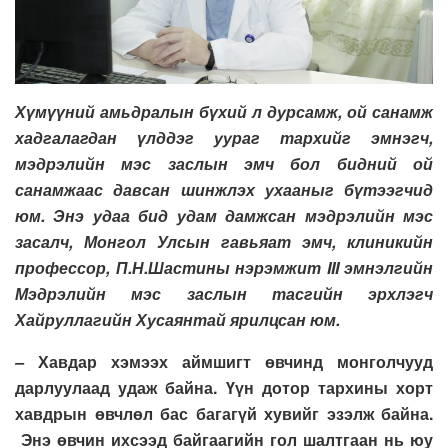
Хүмүүний амьдралын бүхий л дурсамж, ой санамж
хадгалагдан үлддэг уураг тархийг эмнэгч,
мэдрэлийн мэс заслын эмч бол бидний ой
санамжаас давсан шинжлэх ухааныг бүтээгчид
юм. Энэ удаа бид удам дамжсан мэдрэлийн мэс
засалч, Монгол Улсын гавьяат эмч, клиникийн
профессор, П.Н.Шастины нэрэмжит
III
эмнэлгийн
Мэдрэлийн мэс заслын тасгийн эрхлэгч
Хайруллагийн Хусаянтай ярилцсан юм.
–
Хавдар
хэмээх аймшигт өвчинд монголчууд
дарлуул
аад уда
ж байн
а. Үүн дотор тархины хорт
хавдрын өвчлөл бас багагүй хувийг эзэлж байна.
Энэ өвчин ихсээд байгаагийн гол шалтгаан нь юу