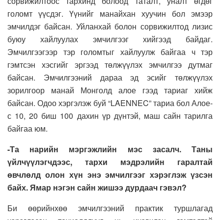
сорвижилтоос тархинд болоод таталт, уналт өгдөг
голомт үүсдэг. Үүнийг манайхан хуучин бол эмээр
эмчилдэг байсан. Уйланхай болон сорвижилтод лизис
буюу хайлуулах эмчилгээг хийгээд байдаг.
Эмчилгээгээр тэр голомтыг хайлуулж байгаа ч тэр
гэмтсэн хэсгийг эргээд төлжүүлэх эмчилгээ дутмаг
байсан. Эмчилгээний дараа эд эсийг төлжүүлэх
зорилгоор манай Монголд алое гээд тариаг хийж
байсан. Одоо хэргэлэж буй “LAENNEC” тариа бол Алое-
с 10, 20 биш 100 дахин үр дүнтэй, маш сайн тарилга
байгаа юм.
-Та нарийн мэргэжлийн мэс засалч. Таны
үйлчүүлэгчдээс, тархи мэдрэлийн гаралтай
өвчлөлд олон хүн энэ эмчилгээг хэрэглэж үзсэн
байх. Ямар нэгэн сайн жишээ дурдаач гэвэл?
Би өөрийнхөө эмчилгээний практик туршлагад