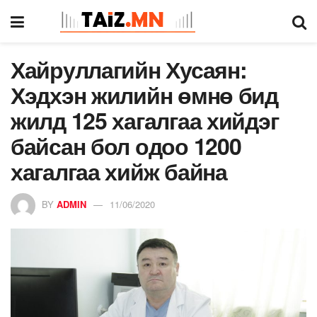
Хайруллагийн Хусаян:
Хэдхэн жилийн өмнө бид
жилд 125 хагалгаа хийдэг
байсан бол одоо 1200
хагалгаа хийж байна
BY
ADMIN
11/06/2020