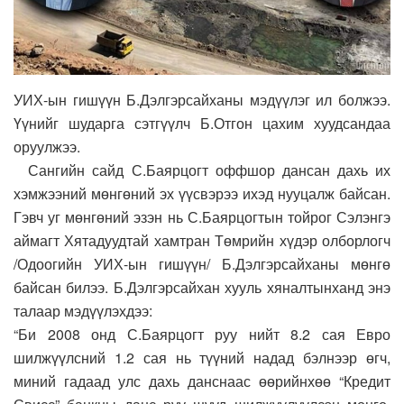
УИХ-ын гишүүн Б.Дэлгэрсайханы мэдүүлэг ил болжээ.
Үүнийг шударга сэтгүүлч Б.Отгон цахим хуудсандаа
оруулжээ.
Сангийн сайд С.Баярцогт оффшор дансан дахь их
хэмжээний мөнгөний эх үүсвэрээ ихэд нууцалж байсан.
Гэвч уг мөнгөний эзэн нь С.Баярцогтын тойрог Сэлэнгэ
аймагт Хятадуудтай хамтран Төмрийн хүдэр олборлогч
/Одоогийн УИХ-ын гишүүн/ Б.Дэлгэрсайханы мөнгө
байсан билээ. Б.Дэлгэрсайхан хууль хяналтынханд энэ
талаар мэдүүлэхдээ:
“Би 2008 онд С.Баярцогт руу нийт 8.2 сая Евро
шилжүүлсний 1.2 сая нь түүний надад бэлнээр өгч,
миний гадаад улс дахь данснаас өөрийнхөө “Кредит