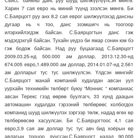
Свисс” банкны данс руу шууд шилжүүлүүлсэн мөнгө.
Харин 7 сая евро нь миний түүнд зээлсэн мөнгө. Би
С.Баярцогт руу анх 8.2 сая еврог шилжүүлэхэд дансны
дугаар нь ч тоо, данс эзэмшигч нь тоогоор
илэрхийлэгдэж байсан. С.Баярцогтын данс гэж
мэдэгдэхгүй байсан. Тухайн үедээ би ямар сонин юм бэ
гэж бодож байсан. Над руу буцаагаад С.Баярцогт
2009.03.25-нд 500.000 ам доллар, 2013.12.30-нд
674.005 евро,1.489.000 ам доллар, 2014.01.07-нд 2.561
ам долларыг тус тус шилжүүлсэн. Үлдсэн мөнгийг
С.Баярцогт манай компаний худалдан авсан уул
уурхайн техникийн төлбөрт буюу “Моннис “ компаниас
авсан Терекс гээд өөрөө буулгагч, 33 хүнд даацын
автомашин худалдах гэрээний төлбөрөөс холбогдох
компанид шууд шилжүүлэх зэргээр төлж, надад өгөх өр
төлбөрөөсөө хасуулсан. Би С.Баярцогтоос 4,1 сая
евро,3.9 сая ам доллар тус тус авч бид хоёрын өр
авлагын тооцоо дууссан.С.Баярцогт надад 90.000