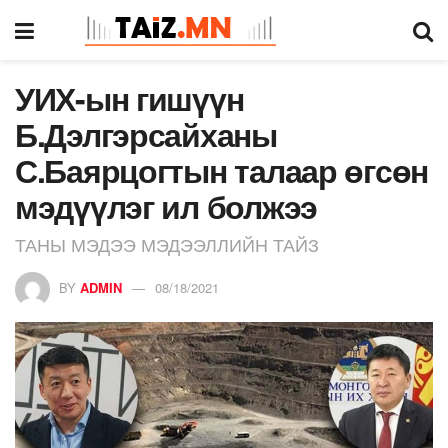
УИХ-ын гишүүн
Б.Дэлгэрсайханы
С.Баярцогтын талаар өгсөн
мэдүүлэг ил болжээ
ТАНЫ МЭДЭЭ МЭДЭЭЛЛИЙН ТАЙЗ
BY
ADMIN
08/18/2021