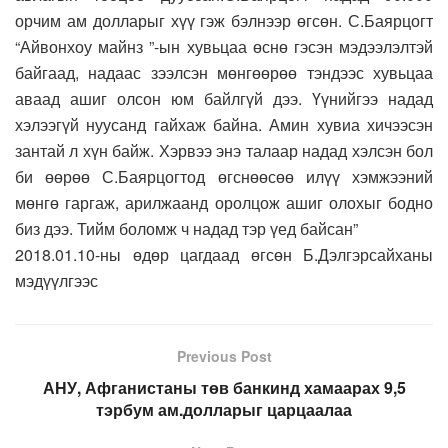
орчим ам долларыг хүү гэж бэлнээр өгсөн. С.Баярцогт
“Айвонхоу майнз ”-ын хувьцаа өснө гэсэн мэдээлэлтэй
байгаад, надаас зээлсэн мөнгөөрөө тэндээс хувьцаа
аваад ашиг олсон юм байлгүй дээ. Үүнийгээ надад
хэлээгүй нуусанд гайхаж байна. Амин хувиа хичээсэн
зантай л хүн байж. Хэрвээ энэ талаар надад хэлсэн бол
би өөрөө С.Баярцогтод өгснөөсөө илүү хэмжээний
мөнгө гаргаж, арилжаанд оролцож ашиг олохыг бодно
биз дээ. Тийм боломж ч надад тэр үед байсан”
2018.01.10-ны өдөр цагдаад өгсөн Б.Дэлгэрсайханы
мэдүүлгээс
Previous Post
АНУ, Афганистаны төв банкинд хамаарах 9,5
тэрбум ам.долларыг царцаалаа