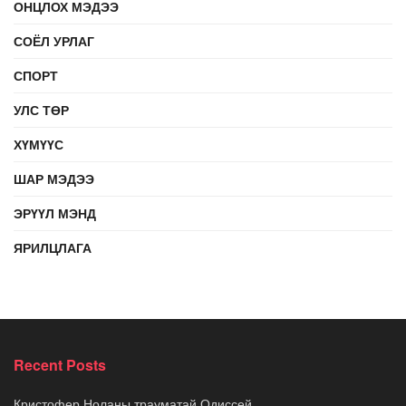
ОНЦЛОХ МЭДЭЭ
СОЁЛ УРЛАГ
СПОРТ
УЛС ТӨР
ХҮМҮҮС
ШАР МЭДЭЭ
ЭРҮҮЛ МЭНД
ЯРИЛЦЛАГА
Recent Posts
Кристофер Ноланы трауматай Одиссей