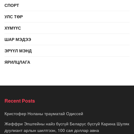
СПОРТ
УЛС ТӨР
ХҮМҮҮС
ШАР МЭДЭЭ
ЭРҮҮЛ МЭНД
ЯРИЛЦЛАГА
Recent Posts
Кристофер Ноланы трауматай Одиссей
Жеффри Эпштейны найз бүсгүй Беларус бүсгүй Карина Шуляк
дуулиант арлын шилтгээн, 100 сая доллар авна