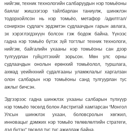
нийгэм, техник технологийн салбаруудын нэр томьёоны
баялаг жишээгээр тайлбарлан таниулж, шинжлэн
тодорхойлсон нь нэр томьёо, метафор /адилтгал/
сонирхон судлагч эрдэмтэн судлаачдын гарын авлага,
эх хэрэглэгдэхүүн болсон гэж бодож байна. Үүнээс
гадна нэр томьёо бүтэх зүй тогтлыг техник технологи,
нийгэм, байгалийн ухааны нэр томьёоны сан дээр
тулгуурлан гүйцэтгэхийг зорьсон. Мөн улс орны
судлаачдын онолын ерөнхий томьёолол, туршлага,
ахмад үеийнхний судалгааны уламжлалыг харгалзан
олон салбарын нэр томьёоны санд тулгуурлан тус
ажлыг бичсэн.
Эдгээрээс гадна шинжлэх ухааны салбарын түлхүүр
нэр томьёо төсөлд болон Австритай хамтарсан
“Монгол
Улсын шинжлэх ухаан, боловсролын хөгжил,
инновацыг дэмжих нэр томьёо төлөвлөлтийн стратеги,
дэд бүтэц” төсөлд тус тус ажиллаж байна.