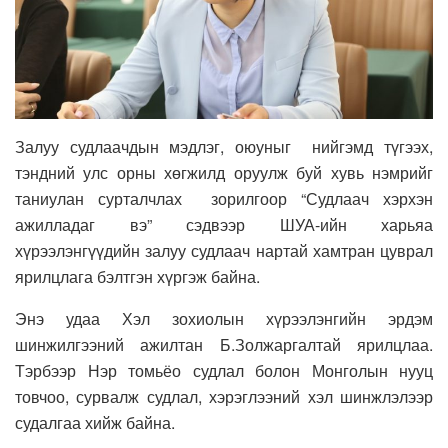
Залуу судлаачдын мэдлэг, оюуныг нийгэмд түгээх,
тэндний улс орны хөгжилд оруулж буй хувь нэмрийг
таниулан сурталчлах зорилгоор “Судлаач хэрхэн
ажилладаг вэ” сэдвээр ШУА-ийн харьяа
хүрээлэнгүүдийн залуу судлаач нартай хамтран цуврал
ярилцлага бэлтгэн хүргэж байна.
Энэ удаа
Хэл зохиолын хүрээлэнгийн эрдэм
шинжилгээний ажилтан Б.Золжаргалтай ярилцлаа.
Тэрбээр
Нэр томьёо судлал болон Монголын нууц
товчоо, сурвалж судлал, хэрэглээний хэл шинжлэлээр
судалгаа хийж байна.