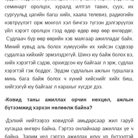
семинарт оролцох, хуралд илтгэл тавих, суух, их
сургуульд цагийн багш хийх, хааяа телевиз, радиогийн
нэвтрүүлэгт орж монгол хэл бичгээ түгээн дэлгэрүүлэх
үйл хэрэгт оролцох гээд өдөр өдөр өөр өөр өнгөрдөг.
Судлаач бүр өөр өөрийн хэв маягаар ажилладаг байх.
Миний хувьд аль болох хүмүүсийн их хийсэн сэдвээр
судалгаа хийхийг эрмэлздэггүй. Шинэ юу байж болох вэ,
хийх хэрэгтэй сэдэв, орхигдсон юу байгааг л эрж, судлах
хэрэгтэй гэж боддог. Эрдэм судлалын ажлын туршлага
минь бага байж болох ч хүний хийснийг хийх биш,
хийгээгүй юу байгааг л харахыг хүсдэг дээ.
-Ковид таны ажиллах орчин нөхцөл, ажлын
бүтээмжид хэрхэн нөлөөлж байна?
-Дэлхий нийтээрээ ковидтой амьдарсаар жил гаруй
хугацаа өнгөрч байна. Гэртээ онлайнаар ажиллах үе ч
байна. Зарим үед гэртээ ажиллах илүү үр бүтээлтэй