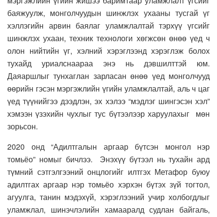
мэргэжлийн үгийн жишээ баримтаар уламжлалт үгсийг
баяжуулж, монголчуудын шинжлэх ухааны тусгай үг
хэллэгийн арвин баялаг уламжлалтай тэрхүү үгсийг
шинжлэх ухаан, техник технологи хөгжсөн өнөө үед ч
олон нийтийн үг, хэлний хэрэглээнд хэрэглэж болох
тухайд уриалснаараа энэ нь дэвшилттэй юм.
Даяаршлыг тунхаглан зарласан өнөө үед монголчууд
өөрийн гэсэн мэргэжлийн үгийн уламжлалтай, аль ч цаг
үед түүнийгээ дээдлэн, эх хэлээ “мэдлэг шингэсэн хэл”
хэмээн үзэхийн чухлыг тус бүтээлээр харуулахыг мөн
зорьсон.
2020 онд “Адилтгалын аргаар бүтсэн монгол нэр
томьёо” номыг бичлээ. Энэхүү бүтээл нь тухайн ард
түмний сэтгэлгээний онцлогийг илтгэх Метафор буюу
адилтгах аргаар нэр томьёо хэрхэн бүтэх зүй тогтол,
агуулга, танин мэдэхүй, хэрэглээний учир холбогдлыг
уламжлал, шинэчлэлийн хамааралд судлан байгаль,