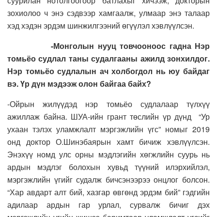
суурилан нотолгоогоор батлахыг хичээж, докторын
зохиолоо ч энэ сэдвээр хамгаалж, улмаар энэ талаар
хэд хэдэн эрдэм шинжилгээний өгүүлэл хэвлүүлсэн.
-Монголын нууц товчооноос гадна Нэр
томьёо судлал таны судалгааны ажилд зонхилдог.
Нэр томьёо судлалын ач холбогдол нь юу байдаг
вэ. Үр дүн мэдээж олон байгаа байх?
-Ойрын жилүүдэд нэр томьёо судлалаар түлхүү
ажиллаж байна. ШУА-ийн грант төслийн үр дүнд “Ур
ухаан тэлэх уламжлалт мэргэжлийн үгс” номыг 2019
онд доктор О.Шинэбаярын хамт бичиж хэвлүүлсэн.
Энэхүү номд у
лс орны мэдлэгийн хөгжлийн суурь нь
ардын мэдлэг болохын хувьд түүний илэрхийлэл,
мэргэжлийн үгийг судалж бичсэнээрээ онцлог болсон.
“Хар авдарт алт бий, хазгар өвгөнд эрдэм бий” гэдгийн
адилаар ардын гар урлал, сурвалж бичиг дэх