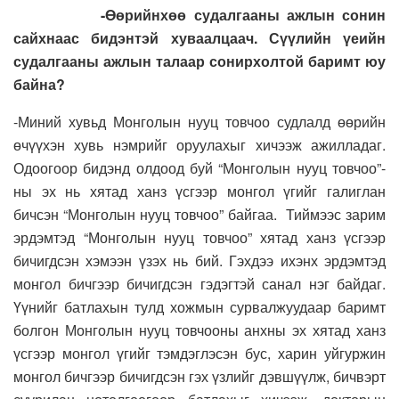
-Өөрийнхөө судалгааны ажлын сонин
сайхнаас бидэнтэй хуваалцаач. Сүүлийн үеийн
судалгааны ажлын талаар сонирхолтой баримт юу
байна?
-Миний хувьд Монголын нууц товчоо судлалд өөрийн
өчүүхэн хувь нэмрийг оруулахыг хичээж ажилладаг.
Одоогоор
бидэнд олдоод буй “Монголын нууц товчоо”-
ны эх нь хятад ханз үсгээр монгол үгийг галиглан
бичсэн “Монголын нууц товчоо” байгаа. Тиймээс зарим
эрдэмтэд “Монголын нууц товчоо” хятад ханз үсгээр
бичигдсэн хэмээн үзэх нь бий. Гэхдээ ихэнх эрдэмтэд
монгол бичгээр бичигдсэн гэдэгтэй санал нэг байдаг.
Үүнийг батлахын тулд хожмын сурвалжуудаар баримт
болгон
Монголын нууц товчооны анхны эх хятад ханз
үсгээр монгол үгийг тэмдэглэсэн бус, харин уйгуржин
монгол бичгээр бичигдсэн гэх үзлийг дэвшүүлж, бичвэрт