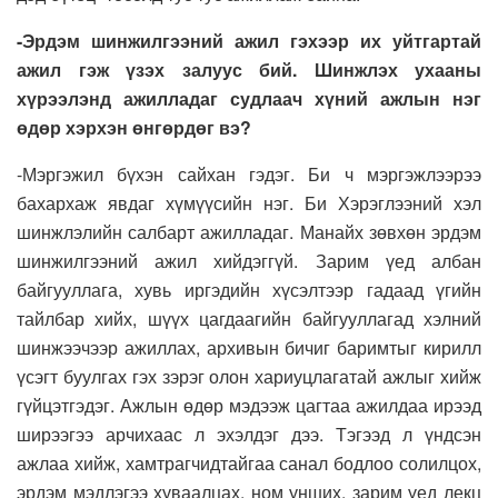
-Эрдэм шинжилгээний ажил гэхээр их уйтгартай
ажил гэж үзэх залуус бий. Шинжлэх ухааны
хүрээлэнд ажилладаг судлаач хүний ажлын нэг
өдөр хэрхэн өнгөрдөг вэ?
-Мэргэжил бүхэн сайхан гэдэг. Би ч мэргэжлээрээ
бахархаж явдаг хүмүүсийн нэг. Би Хэрэглээний хэл
шинжлэлийн салбарт ажилладаг. Манайх зөвхөн эрдэм
шинжилгээний ажил хийдэггүй. Зарим үед албан
байгууллага, хувь иргэдийн хүсэлтээр гадаад үгийн
тайлбар хийх, шүүх цагдаагийн байгууллагад хэлний
шинжээчээр ажиллах, архивын бичиг баримтыг кирилл
үсэгт буулгах гэх зэрэг олон хариуцлагатай ажлыг хийж
гүйцэтгэдэг. Ажлын өдөр мэдээж цагтаа ажилдаа ирээд
ширээгээ арчихаас л эхэлдэг дээ. Тэгээд л үндсэн
ажлаа хийж, хамтрагчидтайгаа санал бодлоо солилцох,
эрдэм мэдлэгээ хуваалцах, ном унших, зарим үед лекц