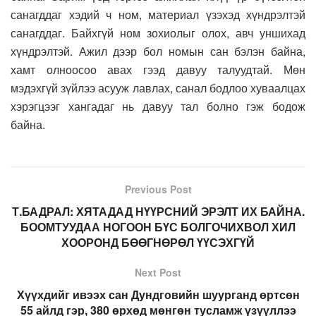
санагддаг хэдий ч ном, материал үзэхэд хүндрэлтэй
санагддаг. Байхгүй ном зохиолыг олох, авч уншихад
хүндрэлтэй. Ажил дээр бол номын сан бэлэн байна,
хамт олноосоо авах гээд давуу талуудтай. Мөн
мэдэхгүй зүйлээ асууж лавлах, санал бодлоо хуваалцах
хэрэгцээг хангадаг нь давуу тал болно гэж бодож
байна.
Previous Post
Т.БАДРАЛ: ХЯТАДАД НҮҮРСНИЙ ЭРЭЛТ ИХ БАЙНА.
БООМТУУДАА НОГООН БҮС БОЛГОЧИХВОЛ ХИЛ
ХООРОНД БӨӨГНӨРӨЛ ҮҮСЭХГҮЙ
Next Post
Хүүхдийг ивээх сан Дундговийн шуурганд өртсөн
55 айлд гэр, 380 өрхөд мөнгөн тусламж үзүүллээ