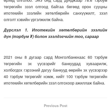
өрхөд олголоо. Энэ онд сард дунджаар 78.6 тэрбум
төгрөгийн зээл олгоод байгаа бөгөөд орон сууцны
ипотекийн зээлийн хөтөлбөрийн санхүүжилт, зээл
олголт хэвийн үргэлжилж байна.
Дүрслэл 1. Ипотекийн хөтөлбөрийн зээлийн
дүн
(
тэрбум ₮
)
болон зээлдэгчийн тоо
,
сараар
2021 оны 8 дугаар сард Монголбанкнаас 60 тэрбум
төгрөгийн эх үүсвэрийг банкуудад хуваарилж,
холбогдох гэрээний дагуу банкууд өөрийн эх үүсвэрээр
40 тэрбум төгрөгийг нэмж, нийт 100 тэрбум төгрөгийн
ипотекийн хөтөлбөрийн зээл олгохоор ажиллаж байна.
Previous Post