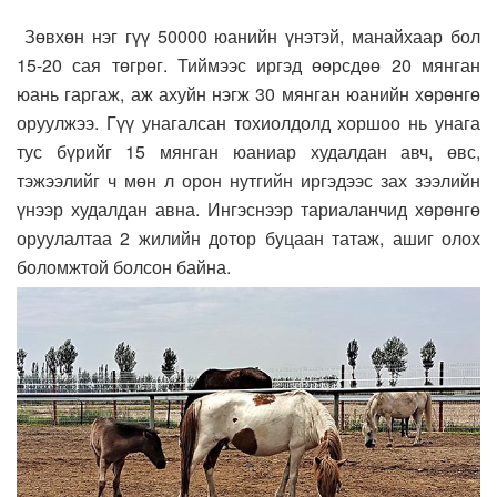
Зөвхөн нэг гүү 50000 юанийн үнэтэй, манайхаар бол
15-20 сая төгрөг. Тиймээс иргэд өөрсдөө 20 мянган
юань гаргаж, аж ахуйн нэгж 30 мянган юанийн хөрөнгө
оруулжээ. Гүү унагалсан тохиолдолд хоршоо нь унага
тус бүрийг 15 мянган юаниар худалдан авч, өвс,
тэжээлийг ч мөн л орон нутгийн иргэдээс зах зээлийн
үнээр худалдан авна. Ингэснээр тариаланчид хөрөнгө
оруулалтаа 2 жилийн дотор буцаан татаж, ашиг олох
боломжтой болсон байна.