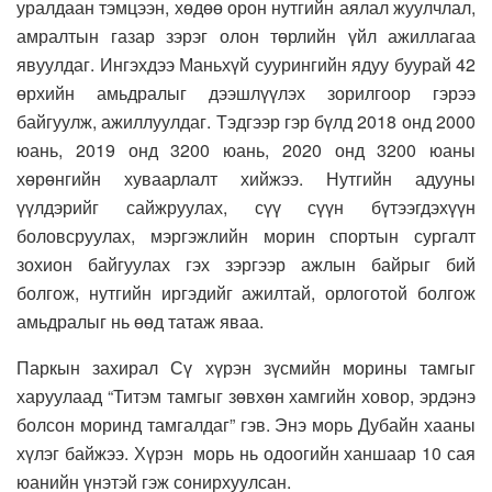
уралдаан тэмцээн, хөдөө орон нутгийн аялал жуулчлал,
амралтын газар зэрэг олон төрлийн үйл ажиллагаа
явуулдаг. Ингэхдээ Маньхүй суурингийн ядуу буурай 42
өрхийн амьдралыг дээшлүүлэх зорилгоор гэрээ
байгуулж, ажиллуулдаг. Тэдгээр гэр бүлд 2018 онд 2000
юань, 2019 онд 3200 юань, 2020 онд 3200 юаны
хөрөнгийн хуваарлалт хийжээ. Нутгийн адууны
үүлдэрийг сайжруулах, сүү сүүн бүтээгдэхүүн
боловсруулах, мэргэжлийн морин спортын сургалт
зохион байгуулах гэх зэргээр ажлын байрыг бий
болгож, нутгийн иргэдийг ажилтай, орлоготой болгож
амьдралыг нь өөд татаж яваа.
Паркын захирал Сү хүрэн зүсмийн морины тамгыг
харуулаад “Титэм тамгыг зөвхөн хамгийн ховор, эрдэнэ
болсон моринд тамгалдаг” гэв. Энэ морь Дубайн хааны
хүлэг байжээ. Хүрэн морь нь одоогийн ханшаар 10 сая
юанийн үнэтэй гэж сонирхуулсан.