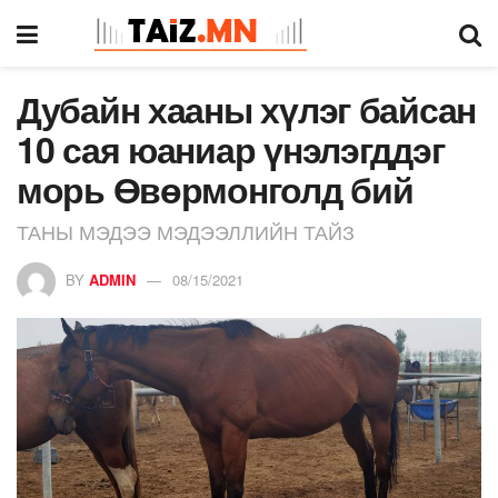
Дубайн хааны хүлэг байсан
10 сая юаниар үнэлэгддэг
морь Өвөрмонголд бий
ТАНЫ МЭДЭЭ МЭДЭЭЛЛИЙН ТАЙЗ
BY
ADMIN
08/15/2021