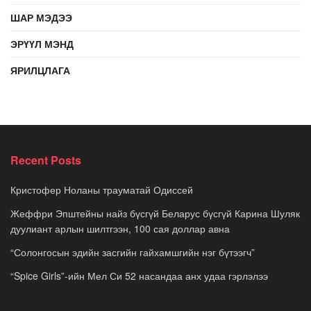
ШАР МЭДЭЭ
ЭРҮҮЛ МЭНД
ЯРИЛЦЛАГА
Recent Posts
Кристофер Ноланы трауматай Одиссей
Жеффри Эпштейны найз бүсгүй Беларус бүсгүй Карина Шуляк
дуулиант арлын шилтгээн, 100 сая доллар авна
“Солонгосын эдийн засгийн гайхамшгийн нэг бүтээгч”
“Spice Girls”-ийн Мел Си 52 насандаа анх удаа гэрлэлээ