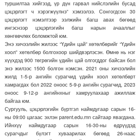
туршилтаа хийгээд, үр дүн гарвал нийслэлийн бусад
цэцэрлэгт ч хэрэгжүүлнэ” хэмээлээ. Сонгогдсон 30
цэцэрлэгт нэмэлтээр ээлжийн багш авах бөгөөд
ингэснээр цэцэрлэгийн багш нарын ачааллыг
хөнгөвчлөх боломжтой юм.
Энэ хичээлийн жилээс “Үдийн цай” хөтөлбөрийг “Үдийн
хоол” хөтөлбөр болгохоор шийдвэрлэсэн. Өмнө нь нэг
хүүхдэд 900 төгрөгийн үдийн цай олгогддог байсан бол
энэ жилээс 1500 болгон нэмсэн. 2021 оны хичээлийн
жилд 1-5-р ангийн сурагчид үдийн хоол хөтөлбөрт
хамрагдах бол 2022 оноос 5-9-р ангийн сурагчид, 2023
оноос 9-12-р ангийнхныг хамруулахаар ажиллаж
байгаа юм.
Сургууль, цэцэрлэгийн бүртгэл наймдугаар сарын 16-
ны 09:00 цагаас эхлэн parent.edu.mn сайтаар явагдана.
Ийнхүү наймдугаар сарын 16-30-ны өдрүүдэд
сурагчдыг бүлэгт хуваарилах бөгөөд 26-наас