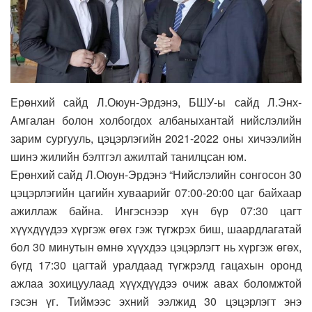
Ерөнхий сайд Л.Оюун-Эрдэнэ, БШУ-ы сайд Л.Энх-
Амгалан болон холбогдох албаныхантай нийслэлийн
зарим сургууль, цэцэрлэгийн 2021-2022 оны хичээлийн
шинэ жилийн бэлтгэл ажилтай танилцсан юм.
Ерөнхий сайд Л.Оюун-Эрдэнэ “Нийслэлийн сонгосон 30
цэцэрлэгийн цагийн хуваарийг 07:00-20:00 цаг байхаар
ажиллаж байна. Ингэснээр хүн бүр 07:30 цагт
хүүхдүүдээ хүргэж өгөх гэж түгжрэх биш, шаардлагатай
бол 30 минутын өмнө хүүхдээ цэцэрлэгт нь хүргэж өгөх,
бүгд 17:30 цагтай уралдаад түгжрэлд гацахын оронд
ажлаа зохицуулаад хүүхдүүдээ очиж авах боломжтой
гэсэн үг. Тиймээс эхний ээлжид 30 цэцэрлэгт энэ