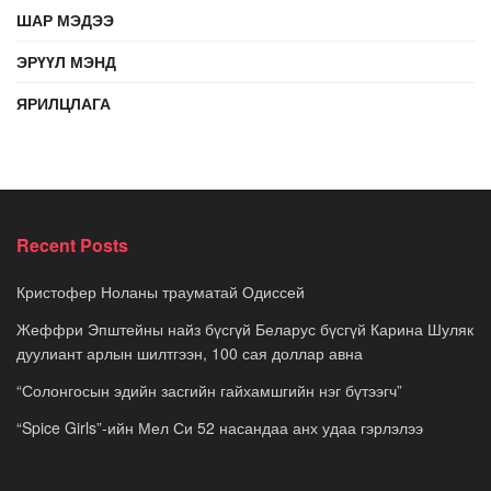
ШАР МЭДЭЭ
ЭРҮҮЛ МЭНД
ЯРИЛЦЛАГА
Recent Posts
Кристофер Ноланы трауматай Одиссей
Жеффри Эпштейны найз бүсгүй Беларус бүсгүй Карина Шуляк
дуулиант арлын шилтгээн, 100 сая доллар авна
“Солонгосын эдийн засгийн гайхамшгийн нэг бүтээгч”
“Spice Girls”-ийн Мел Си 52 насандаа анх удаа гэрлэлээ