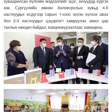
хуваарилсан бүлгийн мэдээллийг эцэг, эхчүүдэд хүргэх
юм. Сургуулийн өмнөх боловсролын хувьд 4-5
настнуудыг есдүгээр сарын 1-нээс эхлэн хүлээх авах
бол 2-3 настнуудыг цэцэрлэгт хамруулах ажил цар
тахлын нөхцөл байдал, вакцинжуулалтаас хамаарна.