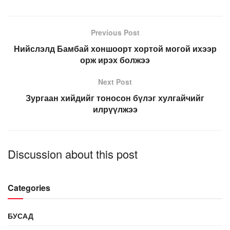
Previous Post
Нийслэлд Бамбай хоншоорт хортой могой ихээр
орж ирэх болжээ
Next Post
Зургаан хийдийг тоносон бүлэг хулгайчийг
илрүүлжээ
Discussion about this post
Categories
БУСАД