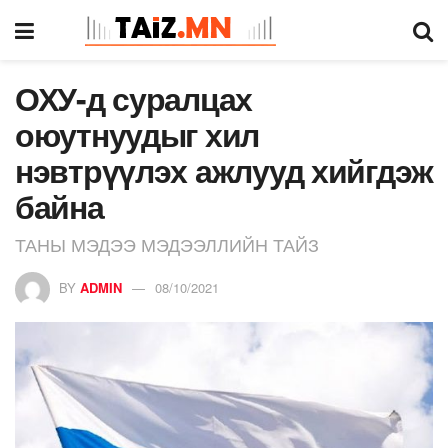
ОХУ-д суралцах
оюутнуудыг хил
нэвтрүүлэх ажлууд хийгдэж
байна
ТАНЫ МЭДЭЭ МЭДЭЭЛЛИЙН ТАЙЗ
BY
ADMIN
08/10/2021