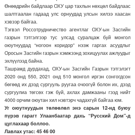
Өнөөдрийн байдлаар ОХУ цар тахлын нөхцөл байдлаас
шалтгаалан гадаад улс орнуудад улсын хилээ хаасан
хэвээр байгаа.
Тэгвэл Россотрудничество агентлаг ОХУ-ын Засгийн
газрын тэтгэлгээр тус улсад суралцаж буй монгол
оюутнуудад “ногоон коридор” нээж гаргах асуудлыг
Оросын Засгийн газрын хэмжээнд зохицуулах ажлуудыг
эхлүүлээд байна.
Ташрамд дурдахад, ОХУ-ын Засгийн Газрын тэтгэлэгт
2020 онд 550, 2021 онд 510 монгол иргэн сонгогдсон
бөгөөд их дээд сургууль руугаа очоогүй болон их, дээд
сургуулиа төгсөх гэж буй, ахлах дамжааны гээд нийт
4000 орчим оюутан хил нэвтэрч чадахгүй байгаа юм.
Уг оюутнуудын төлөөлөл энэ сарын 12-нд буюу
пүрэв гарагт Улаанбаатар дахь “Русский Дом”-д
цуглахаар боллоо.
Лавлах утас: 45 46 00