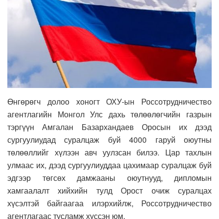
Өнгөрөгч долоо хоногт ОХУ-ын Россотрудничество
агентлагийн Монгол Улс дахь төлөөлөгчийн газрын
тэргүүн Амгалан Базархандаев Оросын их дээд
сургуулиудад суралцаж буй 4000 гаруй оюутны
төлөөллийг хүлээн авч уулзсан билээ. Цар тахлын
улмаас их, дээд сургуулиуддаа цахимаар суралцаж буй
эдгээр төгсөх дамжааны оюутнууд, дипломын
хамгаалалт хийхийн тулд Орост очиж суралцах
хүсэлтэй байгаагаа илэрхийлж, Россотрудничество
агентлагаас тусламж хүссэн юм.