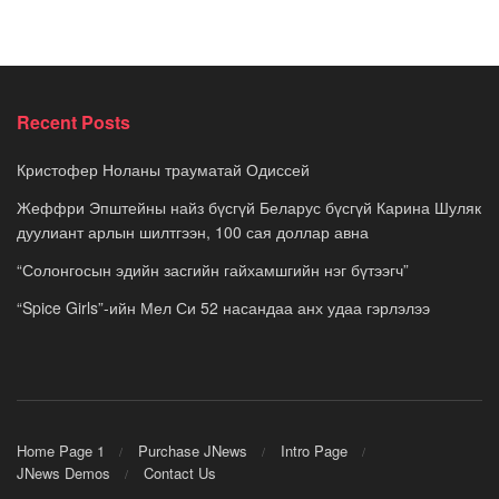
Recent Posts
Кристофер Ноланы трауматай Одиссей
Жеффри Эпштейны найз бүсгүй Беларус бүсгүй Карина Шуляк
дуулиант арлын шилтгээн, 100 сая доллар авна
“Солонгосын эдийн засгийн гайхамшгийн нэг бүтээгч”
“Spice Girls”-ийн Мел Си 52 насандаа анх удаа гэрлэлээ
Home Page 1
Purchase JNews
Intro Page
JNews Demos
Contact Us