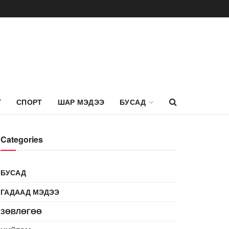
Г
СПОРТ
ШАР МЭДЭЭ
БУСАД
Categories
БУСАД
ГАДААД МЭДЭЭ
ЗӨВЛӨГӨӨ