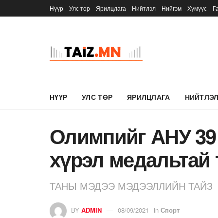
Нүүр
Улс төр
Ярилцлага
Нийтлэл
Нийгэм
Хүмүүс
Г
НҮҮР
УЛС ТӨР
ЯРИЛЦЛАГА
НИЙТЛЭ
Олимпийг АНУ 39 
хүрэл медальтай 
ТАНЫ МЭДЭЭ МЭДЭЭЛЛИЙН ТАЙЗ
BY
ADMIN
08/09/2021
in
Спорт