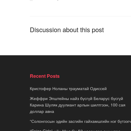
Discussion about this post
Recent Posts
Кристофер Ноланы трауматай Одиссей
Жеффри Эпштейны найз бүсгүй Беларус бүсгүй
Карина Шуляк дуулиант арлын шилтгээн, 100 сая
доллар авна
“Солонгосын эдийн засгийн гайхамшгийн нэг бүтээгч
“Spice Girls”-ийн Мел Си 52 насандаа анх удаа