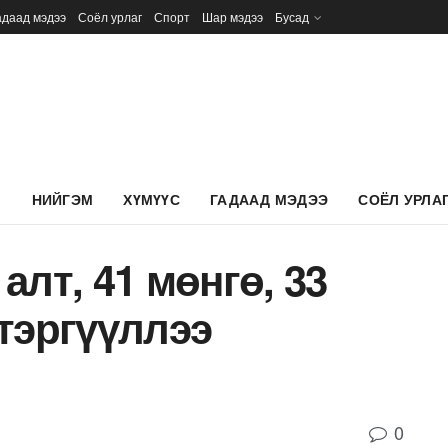
адаад мэдээ
Соёл урлаг
Спорт
Шар мэдээ
Бусад
Л
НИЙГЭМ
ХҮМҮҮС
ГАДААД МЭДЭЭ
СОЁЛ УРЛА
алт, 41 мөнгө, 33
тэргүүллээ
0