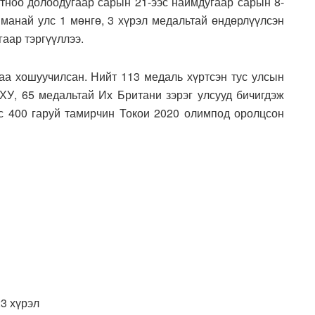
тноо долоодугаар сарын 21-ээс наймдугаар сарын 8-
манай улс 1 мөнгө, 3 хүрэл медальтай өндөрлүүлсэн
гаар тэргүүллээ.
а хошуучилсан. Нийт 113 медаль хүртсэн тус улсын
У, 65 медальтай Их Британи зэрэг улсууд бичигдэж
с 400 гаруй тамирчин Токои 2020 олимпод оролцсон
23 хүрэл