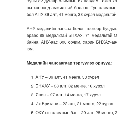
Зуны 32 дугаар олимпын их наадам Токио хо
ны хооронд амжилттай боллоо. Тус олимпыг 
бол АНУ 39 алт, 41 мөнгө, 33 хүрэл медальтай
АНУ медалийн чансаа болон тоогоор бусдыга
араас 88 медальтай БНХАУ, 71 медальтай ОХ
байна. АНУ-аас 600 орчим, харин БНХАУ-аа
юм.
Медалийн чансаагаар тэргүүлэх орнууд:
АНУ – 39 алт, 41 мөнгө, 33 хүрэл
БНХАУ – 38 алт, 32 мөнгө, 18 хүрэл
Япон – 27 алт, 14 мөнгө, 17 хүрэл
Их Британи – 22 алт, 21 мөнгө, 22 хүрэл
ОХУ-ын олимпын баг – 20 алт, 28 мөнгө, 