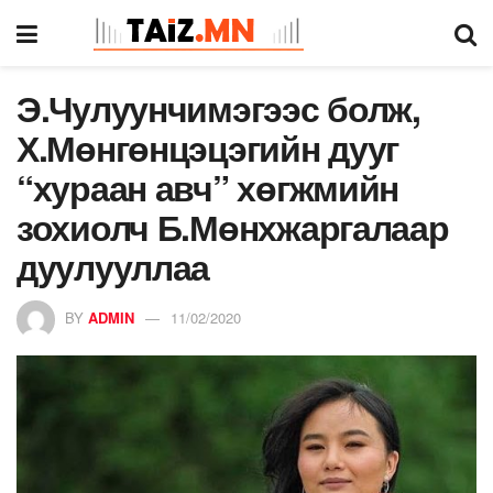
Э.Чулуунчимэгээс болж,
Х.Мөнгөнцэцэгийн дууг
“хураан авч” хөгжмийн
зохиолч Б.Мөнхжаргалаар
дуулууллаа
BY
ADMIN
11/02/2020