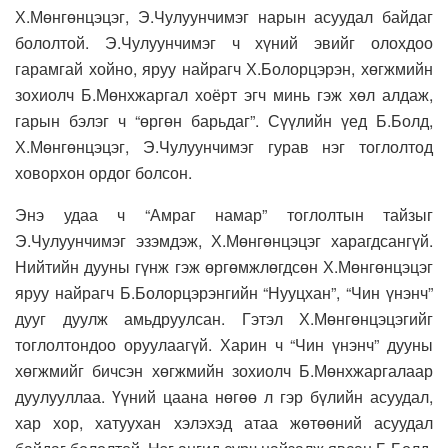
Х.Мөнгөнцэцэг, Э.Чулуунчимэг нарын асуудал байдаг
бололтой. Э.Чулуунчимэг ч хүний эвийг олохдоо
гарамгай хойно, яруу найрагч Х.Болорцэрэн, хөгжмийн
зохиолч Б.Мөнхжаргал хоёрт эгч минь гэж хөл алдаж,
гарын бэлэг ч “өргөн барьдаг”. Сүүлийн үед Б.Болд,
Х.Мөнгөнцэцэг, Э.Чулуунчимэг гурав нэг тоглолтод
ховорхон ордог болсон.
Энэ удаа ч “Амраг намар” тоглолтын тайзыг
Э.Чулуунчимэг эзэмдэж, Х.Мөнгөнцэцэг харагдсангүй.
Нийтийн дууны гүнж гэж өргөмжлөгдсөн Х.Мөнгөнцэцэг
яруу найрагч Б.Болорцэрэнгийн “Нууцхан”, “Чин үнэнч”
дууг дуулж амьдруулсан. Гэтэл Х.Мөнгөнцэцэгийг
тоглолтондоо оруулаагүй. Харин ч “Чин үнэнч” дууны
хөгжмийг бичсэн хөгжмийн зохиолч Б.Мөнхжаргалаар
дуулууллаа. Үүний цаана нөгөө л гэр бүлийн асуудал,
хар хор, хатуухан хэлэхэд атаа жөтөөний асуудал