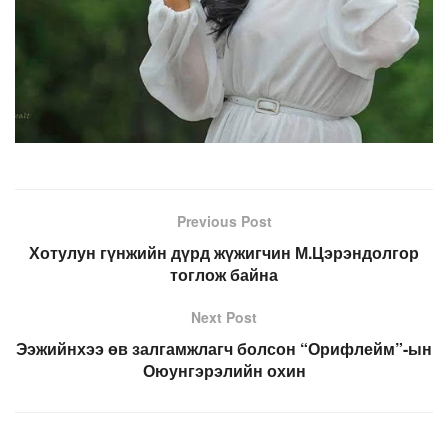
Previous Post
Хотулун гүнжийн дүрд жүжигчин М.Цэрэндолгор
тоглож байна
Next Post
Ээжийнхээ өв залгамжлагч болсон “Орифлейм”-ын
Оюунгэрэлийн охин