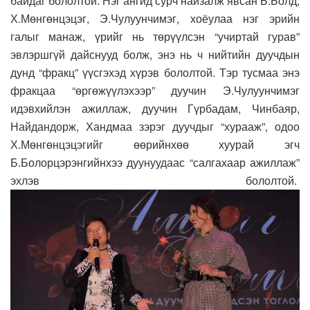
байдаг бололтой. Нэг ангид сурч найзалж явсан Б.Болд,
Х.Мөнгөнцэцэг, Э.Чулуунчимэг, хоёулаа нэг эрийн
галыг манаж, үрийг нь төрүүлсэн “учиртай гурав”
эвлэршгүй дайснууд болж, энэ нь ч нийтийн дуучдын
дунд “фракц” үүсгэхэд хүрэв бололтой. Тэр тусмаа энэ
фракцаа “өргөжүүлэхээр” дуучин Э.Чулуунчимэг
идэвхийлэн ажиллаж, дуучин Гүрбадам, Чинбаяр,
Найдандорж, Хандмаа зэрэг дуучдыг “хурааж”, одоо
Х.Мөнгөнцэцэгийг өөрийнхөө хуурай эгч
Б.Болорцэрэнгийнхээ дуунуудаас “салгахаар ажиллаж”
эхлэв бололтой.