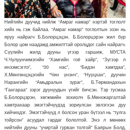
Нийтийн дуучид нийлж “Амраг намар” нэртэй тоглолт
хийх нь гэж байлаа. “Амраг намар” тоглолтын эзэн нь
яруу найрагч Б.Болорцэцэн. Б.Болорцэрэн жил бүр
Болор цом наадамд амжилттай оролцдог сайн найрагч.
Сүүлийн жилд дууны үгээр гаршиж, МУСТА
Ч.Чулуунчимэгийн “Хамгийн гоё хайр”, “Зүгээр л
инээмсэглэ”, “30 нас”, “Бидэн хамтдаа”,
Х.Мөнгөнцэцэгийн “Чин үнэнч”, “Нууцхан”, дуучин
Нарангийн “Амьдралын зураг”, Б.Төрмандахын
“Гангараа” зэрэг дуунуудын үгийг бичсэн. Тэр тусмаа
Б.Болорцэрэн, хөгжмийн зохиолч Б.Мөнхжаргалтай
хамтрахаар эмэгтэйчүүдэд зориулсан эвлэгхэн дуу
хийчихдэг. Эмэгтэйчүүд л болсон уран бүтээл нь “тулга
тойрсон” асуудал гардаг бололтой. Энэ л мөнөөх
нийтийн дууны “учиртай гурван толгой” Баярын Болд,