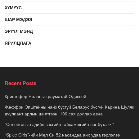
ХҮМҮҮС
ШАР МЭДЭЭ
ЭРҮҮЛ МЭНД
ЯРИЛЦЛАГА
Recent Posts
Кристофер Ноланы трауматай Одиссей
Жеффри Эпштейны найз бүсгүй Беларус бүсгүй Карина Шуляк
дуулиант арлын шилтгээн, 100 сая доллар авна
“Солонгосын эдийн засгийн гайхамшгийн нэг бүтээгч”
“Spice Girls”-ийн Мел Си 52 насандаа анх удаа гэрлэлээ