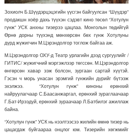
Зохиолч Б.Шүүдэрцэцэгийн үүсгэн байгуулсан “Шүүдэр”
продакшн хоёр дахь түүхэн сэдэвт кино төсөл “Хотулун
гүнж” УСК анхны тизерээ цацлаа. Монголын төдийгүй
Өрнө дорны түүхэнд мөнхөрсөн бөх гүнж Хотулуны
дүрд жүжигчин М.Цэрэндолгор тоглож байгаа аж.
М.Цэрэндолгор ОХУ-д Театр урлагийн дээд сургуулийг /
ГИТИС/ жүжигчний мэргэжлээр төгссөн. М.Цэрэндолгор
өнгөрсөн хавар ээж болсон, зургаан сартай хүүтэй.
Гэсэн ч морь унасан эрэмгий гүнжийн дүрийг бүтээж
эхэлжээ. “Хотулун гүнж” киноны ерөнхий
найруулагчаар С.Баасанжаргал, ерөнхий зураглаачаар
Г.Бат-Ирээдүй, ерөнхий зураачаар Л.Батбилэг ажиллаж
байна.
“Хотулун гүнж” УСК нь нээлтээсээ жилийн өмнө тизер нь
цацагдаж буйгаараа онцлог юм. Тизерийн хөгжмийг