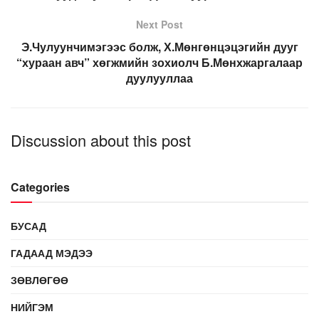
Next Post
Э.Чулуунчимэгээс болж, Х.Мөнгөнцэцэгийн дууг
“хураан авч” хөгжмийн зохиолч Б.Мөнхжаргалаар
дуулууллаа
Discussion about this post
Categories
БУСАД
ГАДААД МЭДЭЭ
ЗӨВЛӨГӨӨ
НИЙГЭМ