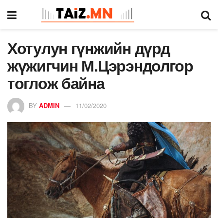
Хотулун гүнжийн дүрд
жүжигчин М.Цэрэндолгор
тоглож байна
BY
ADMIN
11/02/2020