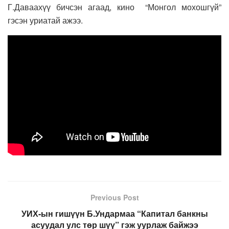
Г.Даваахүү бичсэн агаад, кино “Монгол мохошгүй”
гэсэн уриатай ажээ.
Previous Post
УИХ-ын гишүүн Б.Ундармаа “Капитал банкны
асуудал улс төр шүү” гэж уурлаж байжээ