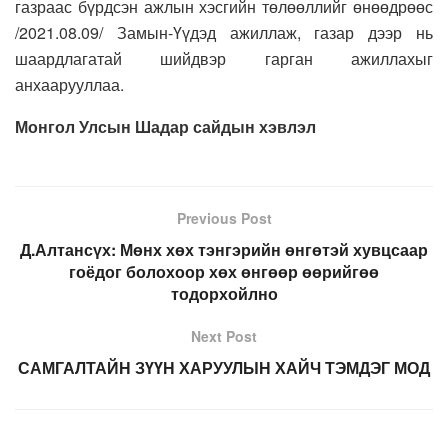
газраас бүрдсэн ажлын хэсгийн төлөөллийг өнөөдрөөс
/2021.08.09/ Замын-Үүдэд ажиллаж, газар дээр нь
шаардлагатай шийдвэр гарган ажиллахыг
анхаарууллаа.
Монгол Улсын Шадар сайдын хэвлэл
Previous Post
Д.Алтансүх: Мөнх хөх тэнгэрийн өнгөтэй хувцсаар
гоёдог болохоор хөх өнгөөр өөрийгөө
тодорхойлно
Next Post
САМГАЛТАЙН ЗҮҮН ХАРУУЛЫН ХАЙЧ ТЭМДЭГ МОД