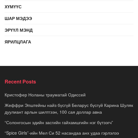
ХҮМҮҮС
ШАР МЭДЭЭ
ЭРҮҮЛ МЭНД
ЯРИЛЦЛАГА
Recent Posts
Кристофер Ноланы трауматай Одиссей
Жеффри Эпштейны найз бүсгүй Беларус бүсгүй Карина Шуляк
дуулиант арлын шилтгээн, 100 сая доллар авна
“Солонгосын эдийн засгийн гайхамшгийн нэг бүтээгч”
“Spice Girls”-ийн Мел Си 52 насандаа анх удаа гэрлэлээ