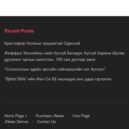
Recent Posts
Кристофер Ноланы трауматай Одиссей
Жеффри Эпштейны найз бүсгүй Беларус бүсгүй Карина Шуляк
дуулиант арлын шилтгээн, 100 сая доллар авна
“Солонгосын эдийн засгийн гайхамшгийн нэг бүтээгч”
“Spice Girls”-ийн Мел Си 52 насандаа анх удаа гэрлэлээ
Home Page 1
Purchase JNews
Intro Page
JNews Demos
Contact Us