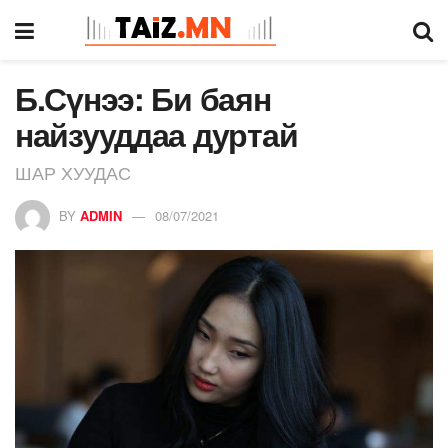
Б.Сүнээ: Би баян
найзууддаа дуртай
ШАР ХУУДАС
BY
ADMIN
08/07/2021