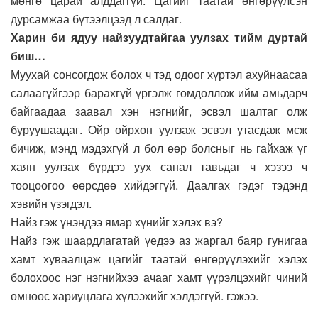
мөнгө царай алддаггүй. Цагийг таатай өнгөрүүлсэн
дурсамжаа бүтээлцээд л салдаг.
Харин би ядуу найзуудтайгаа уулзах тийм дуртай
биш…
Муухай сонсогдож болох ч тэд одоог хүртэл ахуйнаасаа
салаагүйгээр барахгүй үргэлж гомдоллож ийм амьдарч
байгаадаа заавал хэн нэгнийг, эсвэл шалтаг олж
буруушаадаг. Ойр ойрхон уулзаж эсвэл утасдаж мсж
бичиж, мэнд мэдэхгүй л бол өөр болсныг нь гайхаж үг
хаян уулзах бүрдээ уух санал тавьдаг ч хэзээ ч
тооцоогоо өөрсдөө хийдэггүй. Даалгах гэдэг тэдэнд
хэвийн үзэгдэл.
Найз гэж үнэндээ ямар хүнийг хэлэх вэ?
Найз гэж шаардлагатай үедээ аз жаргал баяр гунигаа
хамт хуваалцаж цагийг таатай өнгөрүүлэхийг хэлэх
болохоос нэг нэгнийхээ ачааг хамт үүрэлцэхийг чиний
өмнөөс хариуцлага хүлээхийг хэлдэггүй. гэжээ.