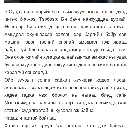
Б.Сүндэръяа өөрийнхөө пэйж хуудсандаа шөнө дунд
ингэж бичжээ. Тэрбээр: Би баян найзууддаа дуртай.
Өнөөдөр би ажил дээрээ баян найзтайгаа таарлаа.
Амьдрал ахуйнаасаа салсан хэр баргийн байр сав
машин тэрэг тэрний энэний амьдрал гэж яриад
байдаггүй биеэ даасан хөдөлмөрч залуу байдаг юм.
Энэ олон жилийн хугацаанд найзынхаа амнаас нэг удаа
бусдыг муу хэлж доог тохуу хийж доош нь хийж байгааг
хараагүй сонсоогүй.
Ойр зуурын сонин сайхан хуучилж хөдөө явсан
аялалаасаа хуваалцаж их борлосноо гайхуулан ярихад
хөдөө гадаа явж борлох нь яагаад биед сайн
Монголчууд яагаад арьсны хорт хавдраар өвчилдөггүйг
статиск судалгаатай нь хуваалцаж байна.
Надад ч таатай байлаа.
Харин тэр их эрүүл бас өнгөлөг харагдаж байлаа.