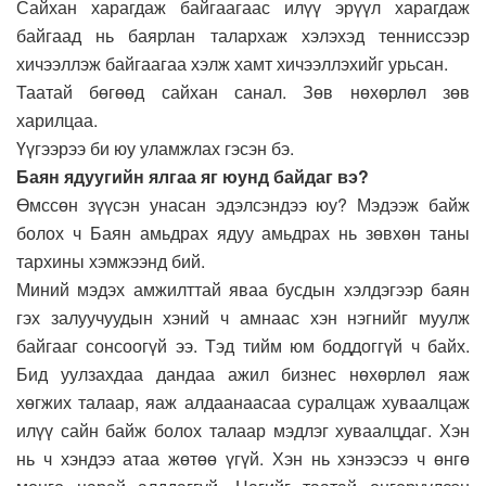
Сайхан харагдаж байгаагаас илүү эрүүл харагдаж
байгаад нь баярлан талархаж хэлэхэд тенниссээр
хичээллэж байгаагаа хэлж хамт хичээллэхийг урьсан.
Таатай бөгөөд сайхан санал. Зөв нөхөрлөл зөв
харилцаа.
Үүгээрээ би юу уламжлах гэсэн бэ.
Баян ядуугийн ялгаа яг юунд байдаг вэ?
Өмссөн зүүсэн унасан эдэлсэндээ юу? Мэдээж байж
болох ч Баян амьдрах ядуу амьдрах нь зөвхөн таны
тархины хэмжээнд бий.
Миний мэдэх амжилттай яваа бусдын хэлдэгээр баян
гэх залуучуудын хэний ч амнаас хэн нэгнийг муулж
байгааг сонсоогүй ээ. Тэд тийм юм боддоггүй ч байх.
Бид уулзахдаа дандаа ажил бизнес нөхөрлөл яаж
хөгжих талаар, яаж алдаанаасаа суралцаж хуваалцаж
илүү сайн байж болох талаар мэдлэг хуваалцдаг. Хэн
нь ч хэндээ атаа жөтөө үгүй. Хэн нь хэнээсээ ч өнгө