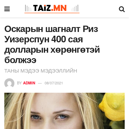
Оскарын шагналт Риз
Уизерспун 400 сая
долларын хөрөнгөтэй
болжээ
ТАНЫ МЭДЭЭ МЭДЭЭЛЛИЙН
BY
ADMIN
08/07/2021