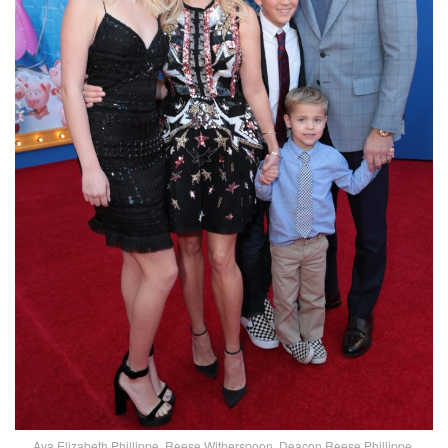
Ava Elizabeth Phillippe, Reese Witherspoon, Deacon Reese Phillippe,