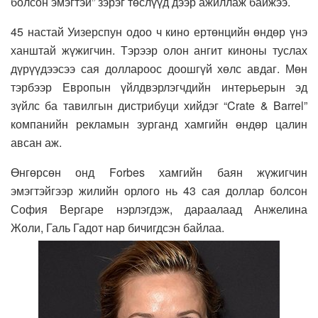
болсон эмэгтэй” зэрэг төслүүд дээр ажиллаж байжээ.
45 настай Уизерспун одоо ч кино ертөнцийн өндөр үнэ
ханштай жүжигчин. Тэрээр олон ангит киноны туслах
дүрүүдээсээ сая доллароос доошгүй хөлс авдаг. Мөн
тэрбээр Европын үйлдвэрлэгчдийн интерьерын эд
зүйлс ба тавилгын дистрибуци хийдэг “Crate & Barrel”
компанийн рекламын зурганд хамгийн өндөр цалин
авсан аж.
Өнгөрсөн онд Forbes хамгийн баян жүжигчин
эмэгтэйгээр жилийн орлого нь 43 сая доллар болсон
София Вергаре нэрлэгдэж, дараалаад Анжелина
Жоли, Галь Гадот нар бичигдсэн байлаа.