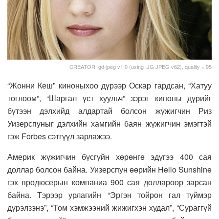
CREATOR: gd-jpeg v1.0 (using IJG JPEG v62), quality = 95
“Жонни Кеш” киноныхоо дүрээр Оскар гардсан, “Хатуу
тоглоом”, “Шаргал үст хуульч” зэрэг киноны дүрийг
бүтээн дэлхийд алдартай болсон жүжигчин Риз
Уизерспуныг дэлхийн хамгийн баян жүжигчин эмэгтэй
гэж Forbes сэтгүүл зарлажээ.
Америк жүжигчин бүсгүйн хөрөнгө эдүгээ 400 сая
доллар болсон байна. Уизерспун өөрийн Hello Sunshine
гэх продюсерын компаниа 900 сая доллароор зарсан
байна. Тэрээр урлагийн “Эргэн тойрон гал түймэр
дүрэлзэнэ”, “Том хэмжээний жижигхэн худал”, “Сураггүй