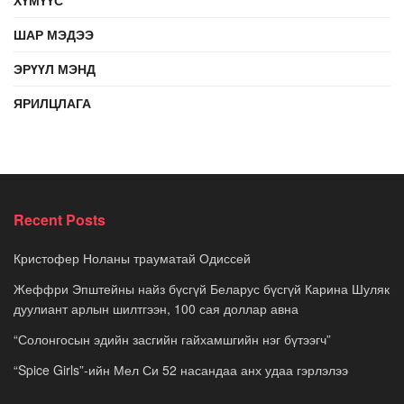
ШАР МЭДЭЭ
ЭРҮҮЛ МЭНД
ЯРИЛЦЛАГА
Recent Posts
Кристофер Ноланы трауматай Одиссей
Жеффри Эпштейны найз бүсгүй Беларус бүсгүй Карина Шуляк
дуулиант арлын шилтгээн, 100 сая доллар авна
“Солонгосын эдийн засгийн гайхамшгийн нэг бүтээгч”
“Spice Girls”-ийн Мел Си 52 насандаа анх удаа гэрлэлээ