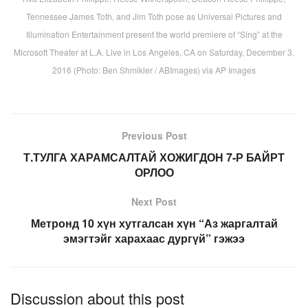
Tennessee James Toth, and Jim Toth pose as Universal Pictures and
Illumination Entertainment present the world premiere of “Sing” at the
Microsoft Theater at L.A. Live in Los Angeles, CA on Saturday, December 3,
2016 (Photo: Ben Shmikler / ABImages) via AP Images
Previous Post
Т.ТУЛГА ХАРАМСАЛТАЙ ХОЖИГДОН 7-Р БАЙРТ
ОРЛОО
Next Post
Метронд 10 хүн хутгалсан хүн “Аз жаргалтай
эмэгтэйг харахаас дургүй” гэжээ
Discussion about this post