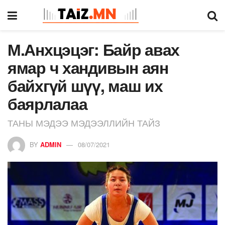
М.Анхцэцэг: Байр авах
ямар ч хандивын аян
байхгүй шүү, маш их
баярлалаа
ТАНЫ МЭДЭЭ МЭДЭЭЛЛИЙН ТАЙЗ
BY
ADMIN
08/07/2021