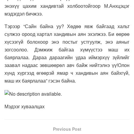
энэхүү цахим хандивтай холбоотойгоор М.Анхцэцэг
мэдэгдэл бичжээ.
Тэрээр “Сайн байна уу? Хөдөө явж байгаад хальт
сүлжээ ороод хартал хандивын аян эхэлжээ. Би өөрөө
хүсээгүй болохоор энэ постыг устгуулж, энэ аяныг
зогсоолоо. Дэмжиж байгаа хүмүүстээ маш их
баярлалаа. Дараа дараагийн удаа иймэрхүү зүйлийг
заавал надаас зөвшөөрөл авч байж нийтэлнэ үү!Олон
хүнд хүргээд өгөөрэй ямар ч хандивын аян байхгүй,
маш их баярлалаа” гэсэн байна.
Мэдээг хуваалцах
Previous Post