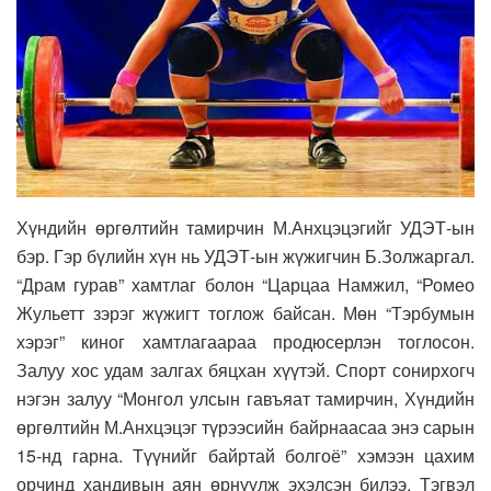
Хүндийн өргөлтийн тамирчин М.Анхцэцэгийг УДЭТ-ын
бэр. Гэр бүлийн хүн нь УДЭТ-ын жүжигчин Б.Золжаргал.
“Драм гурав” хамтлаг болон “Царцаа Намжил, “Ромео
Жульетт зэрэг жүжигт тоглож байсан. Мөн “Тэрбумын
хэрэг” киног хамтлагаараа продюсерлэн тоглосон.
Залуу хос удам залгах бяцхан хүүтэй. Спорт сонирхогч
нэгэн залуу “Монгол улсын гавъяат тамирчин, Хүндийн
өргөлтийн М.Анхцэцэг түрээсийн байрнаасаа энэ сарын
15-нд гарна. Түүнийг байртай болгоё” хэмээн цахим
орчинд хандивын аян өрнүүлж эхэлсэн билээ. Тэгвэл