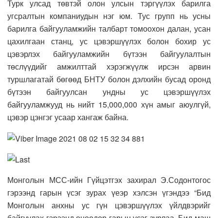
Турк улсад төвтэй олон улсын тэргүүлэх барилга
угсралтын компаниудын нэг юм. Тус групп нь усны
барилга байгууламжийн талбарт томоохон далан, усан
цахилгаан станц, ус цэвэршүүлэх болон бохир ус
цэвэрлэх байгууламжийн бүтээн байгуулалтын
төслүүдийг амжилттай хэрэгжүүлж ирсэн арвин
туршлагатай бөгөөд БНТУ болон дэлхийн бусад оронд
бүтээн байгуулсан ундны ус цэвэршүүлэх
байгууламжууд нь нийт 15,000,000 хүн амыг аюулгүй,
цэвэр цэнгэг усаар хангаж байна.
Монголын МСС-ийн Гүйцэтгэх захирал Э.Содонтогос
гэрээнд гарын үсэг зурах үеэр хэлсэн үгэндээ “Бид
Монголын анхны ус гүн цэвэршүүлэх үйлдвэрийг
байгуулах гэрээнд өнөөдөр гарын үсэг зурлаа. Бид маш