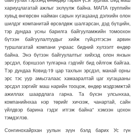
хариуцлагатай ажлыг эхлүүлж байна. МАПА группийн
хувьд өнгөрсөн найман сарын хугацаанд дэлхийн олон
шилдэг компанитай өрсөлдөж шалгарсан, дэд бүтцийн,
тэр дундаа усны барилга байгууламжийн томоохон
бүтээн байгуулалтуудыг хийж гүйцэтгэсэн арвин
туршлагатай компани учраас бидний хүлээлт өндөр
байна. Энэ бүтээн байгуулалтыг хийхэд олон янзын
эрсдэл, бэрхшээл тулгарна гэдгийг бид ойлгож байгаа.
Тэр дундаа Ковид-19 цар тахлын эрсдэл, манай орны
эрс тэс уур амьсгалаас хамааралтай цаг хугацааны
эрсдэл зэргийг маш нарийн тооцож, өндөр мэдрэмжтэй
ажиллах шаардлага гарна. Та бүхэн улсынхаа,
компанийнхаа нэр төрийг хичээж, чанартай, сайн
үйлдвэр барина гэдэг итгэж байна” хэмээн цохон
тэмдэглэв.
Сонгинохайрхан уулын зүүн бэлд барих Ус гүн