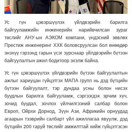
Ус гүн цэвэршүүлэх үйлдвэрийн барилга
байгууламжийн инженерийн нарийвчилсан зураг
төслийг АНУ-ын АЭКОМ компани, үндэсний зөвлөх
Престиж инженеринг ХХК боловсруулсан бол өнөөдөр
энэхүү гэрээнд гарын үсэг зурснаар үйлдвэрийн бүтээн
байгуулалтын ажил бодитоор эхэлж байна.
Ус гүн цэвэршүүлэх үйлдвэрийн бүтээн байгуулалтын
ажлыг хариуцан гүйцэтгэх МАПА групп нь дэд бүтцийн
бүтээн байгуулалт, тэр дундаа усны болон нисэх
буудлын барилга байгууламж, сэргээгдэх эрчим хүч,
зочид буудал, зочлох үйлчилгээний салбар болон
Европ, Ойрхи Дорнод, Зүүн Ази, Африкийн орнуудад
агаарын тээврийн салбарт үйл ажиллагаа явуулж, дэд
бүтцийн 200 гаруй төслийг амжилттай хийж гүйцэтгэсэн