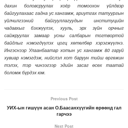
дахин боловсруулах хоёр томоохон үйлдвэр
байгуулахаас гадна ус хангамж, ариутгах татуургын
үйлчилгээний байгууллагуудын институцийн
чадавхыг бэхжүүлэх, хууль, эрх зүйн орчныг
сайжруулах замаар усны салбарын тогтвортой
байдлыг нэмэгдүүлэх цогц хөтөлбөр хэрэгжүүлнэ.
Ингэснээр Улаанбаатар хотын ус хангамж 80 гаруй
хувиар нэмэгдэж, нийслэл хот баруун тийш өргөжин
тэлэх, тэр чинээгээр эдийн засаг өсөх таатай
боломж бүрдэх юм.
Previous Post
УИХ-ын гишүүн асан О.Баасанхүүгийн өрөөнд гал
гарчээ
Next Post