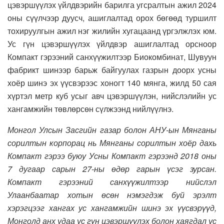
цэвэршүүлэх үйлдвэрийн барилга угсралтын ажил 2024
оны сүүлчээр дуусч, ашиглалтад орох бөгөөд туршилт
тохируулгын ажил нэг жилийн хугацаанд үргэлжлэх юм.
Ус гүн цэвэршүүлэх үйлдвэр ашиглалтад орсноор
Компакт гэрээний санхүүжилтээр Биокомбинат, Шувуун
фабрикт шинээр барьж байгуулах газрын доорх усны
хоёр шинэ эх үүсвэрээс хоногт 140 мянга, жилд 50 сая
хүртэл метр куб усыг авч цэвэршүүлэн, нийслэлийн ус
хангамжийн төвлөрсөн сүлжээнд нийлүүлнэ.
Монгол Улсын Засгийн газар болон АНУ-ын Мянганы
сорилтын корпорац нь Мянганы сорилтын хоёр дахь
Компакт гэрээ буюу Усны Компакт гэрээнд 2018 оны
7 дугаар сарын 27-ны өдөр гарын үсэг зурсан.
Компакт гэрээний санхүүжилтээр нийслэл
Улаанбаатар хотын өсөн нэмэгдэж буй эрэлт
хэрэгцээг хангах ус хангамжийн шинэ эх үүсвэрүүд,
Монголд анх удаа ус гүн цэвэршүүлэх болон хаягдал ус