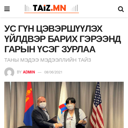
УС ГҮН ЦЭВЭРШҮҮЛЭХ
ҮЙЛДВЭР БАРИХ ГЭРЭЭНД
ГАРЫН ҮСЭГ ЗУРЛАА
ТАНЫ МЭДЭЭ МЭДЭЭЛЛИЙН ТАЙЗ
BY
ADMIN
08/06/2021