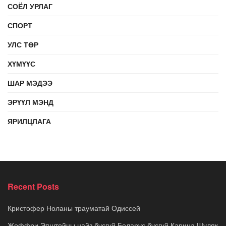
СОЁЛ УРЛАГ
СПОРТ
УЛС ТӨР
ХҮМҮҮС
ШАР МЭДЭЭ
ЭРҮҮЛ МЭНД
ЯРИЛЦЛАГА
Recent Posts
Кристофер Ноланы трауматай Одиссей
Жеффри Эпштейны найз бүсгүй Беларус бүсгүй Карина Шуляк