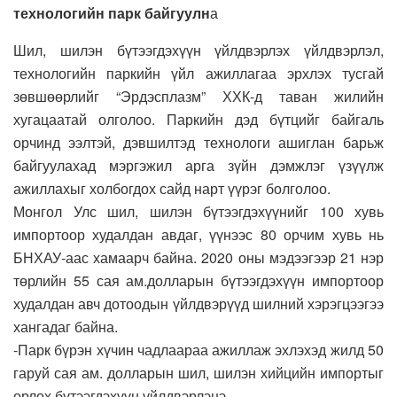
технологийн парк байгуулн
а
Шил, шилэн бүтээгдэхүүн үйлдвэрлэх үйлдвэрлэл,
технологийн паркийн үйл ажиллагаа эрхлэх тусгай
зөвшөөрлийг “Эрдэсплазм” ХХК-д таван жилийн
хугацаатай олголоо. Паркийн дэд бүтцийг байгаль
орчинд ээлтэй, дэвшилтэд технологи ашиглан барьж
байгуулахад мэргэжил арга зүйн дэмжлэг үзүүлж
ажиллахыг холбогдох сайд нарт үүрэг болголоо.
Монгол Улс шил, шилэн бүтээгдэхүүнийг 100 хувь
импортоор худалдан авдаг, үүнээс 80 орчим хувь нь
БНХАУ-аас хамаарч байна. 2020 оны мэдээгээр 21 нэр
төрлийн 55 сая ам.долларын бүтээгдэхүүн импортоор
худалдан авч дотоодын үйлдвэрүүд шилний хэрэгцээгээ
хангадаг байна.
-Парк бүрэн хүчин чадлаараа ажиллаж эхлэхэд жилд 50
гаруй сая ам. долларын шил, шилэн хийцийн импортыг
орлох бүтээгдэхүүн үйлдвэрлэнэ.