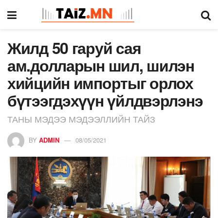
Жилд 50 гаруй сая
ам.долларын шил, шилэн
хийцийн импортыг орлох
бүтээгдэхүүн үйлдвэрлэнэ
ТАНЫ МЭДЭЭ МЭДЭЭЛЛИЙН ТАЙЗ
BY
ADMIN
08/05/2021