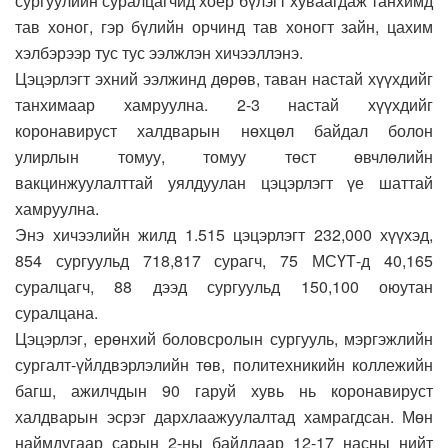
сургуулийн суралцагчид хоёр бүлэгт хуваагдаж танхимд
тав хоног, гэр бүлийн орчинд тав хоногт зайн, цахим
хэлбэрээр тус тус ээлжлэн хичээллэнэ.
Цэцэрлэгт эхний ээлжинд дөрөв, таван настай хүүхдийг
танхимаар хамруулна. 2-3 настай хүүхдийг
коронавируст халдварын нөхцөл байдал болон
улирлын томуу, томуу төст өвчлөлийн
вакцинжуулалттай уялдуулан цэцэрлэгт үе шаттай
хамруулна.
Энэ хичээлийн жилд 1.515 цэцэрлэгт 232,000 хүүхэд,
854 сургуульд 718,817 сурагч, 75 МСҮТ-д 40,165
суралцагч, 88 дээд сургуульд 150,100 оюутан
суралцана.
Цэцэрлэг, ерөнхий боловсролын сургууль, мэргэжлийн
сургалт-үйлдвэрлэлийн төв, политехникийн коллежийн
багш, ажилчдын 90 гаруй хувь нь коронавируст
халдварын эсрэг дархлаажуулалтад хамрагдсан. Мөн
наймдугаар сарын 2-ны байдлаар 12-17 насны нийт