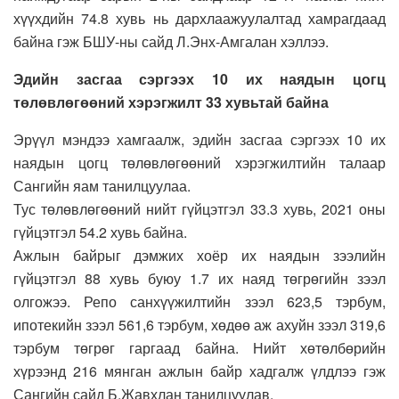
хүүхдийн 74.8 хувь нь дархлаажуулалтад хамрагдаад
байна гэж БШУ-ны сайд Л.Энх-Амгалан хэллээ.
Эдийн засгаа сэргээх 10 их наядын цогц
төлөвлөгөөний хэрэгжилт 33 хувьтай байна
Эрүүл мэндээ хамгаалж, эдийн засгаа сэргээх 10 их
наядын цогц төлөвлөгөөний хэрэгжилтийн талаар
Сангийн яам танилцуулаа.
Тус төлөвлөгөөний нийт гүйцэтгэл 33.3 хувь, 2021 оны
гүйцэтгэл 54.2 хувь байна.
Ажлын байрыг дэмжих хоёр их наядын зээлийн
гүйцэтгэл 88 хувь буюу 1.7 их наяд төгрөгийн зээл
олгожээ. Репо санхүүжилтийн зээл 623,5 тэрбум,
ипотекийн зээл 561,6 тэрбум, хөдөө аж ахуйн зээл 319,6
тэрбум төгрөг гаргаад байна. Нийт хөтөлбөрийн
хүрээнд 216 мянган ажлын байр хадгалж үлдлээ гэж
Сангийн сайд Б.Жавхлан танилцуулав.