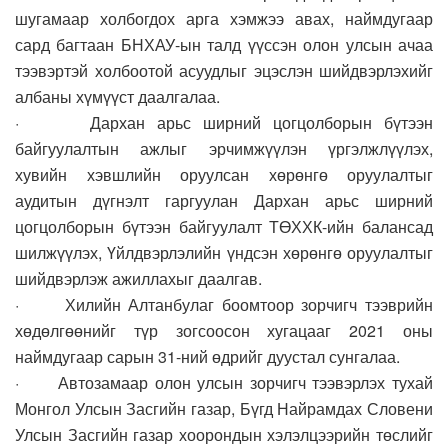
шугамаар холбогдох арга хэмжээ авах, наймдугаар
сард багтаан БНХАУ-ын талд үүссэн олон улсын ачаа
тээвэртэй холбоотой асуудлыг эцэслэн шийдвэрлэхийг
албаны хүмүүст даалгалаа.
· Дархан арьс ширний цогцолборын бүтээн
байгуулалтын ажлыг эрчимжүүлэн үргэлжлүүлэх,
хувийн хэвшлийн оруулсан хөрөнгө оруулалтыг
аудитын дүгнэлт гаргуулан Дархан арьс ширний
цогцолборын бүтээн байгуулалт ТӨХХК-ийн балансад
шилжүүлэх, Үйлдвэрлэлийн үндсэн хөрөнгө оруулалтыг
шийдвэрлэж ажиллахыг даалгав.
· Хилийн Алтанбулаг боомтоор зорчигч тээврийн
хөдөлгөөнийг түр зогсоосон хугацааг 2021 оны
наймдугаар сарын 31-ний өдрийг дуустал сунгалаа.
· Автозамаар олон улсын зорчигч тээвэрлэх тухай
Монгол Улсын Засгийн газар, Бүгд Найрамдах Словени
Улсын Засгийн газар хоорондын хэлэлцээрийн төслийг