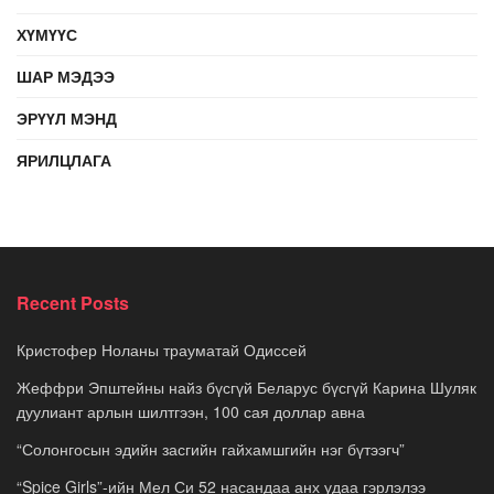
ХҮМҮҮС
ШАР МЭДЭЭ
ЭРҮҮЛ МЭНД
ЯРИЛЦЛАГА
Recent Posts
Кристофер Ноланы трауматай Одиссей
Жеффри Эпштейны найз бүсгүй Беларус бүсгүй Карина Шуляк
дуулиант арлын шилтгээн, 100 сая доллар авна
“Солонгосын эдийн засгийн гайхамшгийн нэг бүтээгч”
“Spice Girls”-ийн Мел Си 52 насандаа анх удаа гэрлэлээ