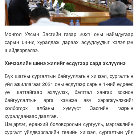
Монгол Улсын Засгийн газар 2021 оны наймдугаар
сарын 04-нд хуралдаж дараах асуудлуудыг хэлэлцэн
шийдвэрлэлээ.
Хичээлийн шинэ жилийг есдүгээр сард эхлүүлнэ
Бүх шатны сургалтын байгууллагын хичээл, сургалтын
үйл ажиллагааг 2021 оны есдүгээр сарын 1-ний өдрөөс
үе шаттайгаар эхлүүлэх, бэлтгэл хангах зохион
байгуулалтын арга хэмжээ авч хэрэгжүүлэхийг
холбогдох албаны хүмүүст Засгийн газрын
хуралдаанаас даалгав.
Цэцэрлэг, ерөнхий боловсролын сургууль, мэргэжлийн
сургалт үйлдвэрлэлийн төвийн хичээл, сургалтын үйл