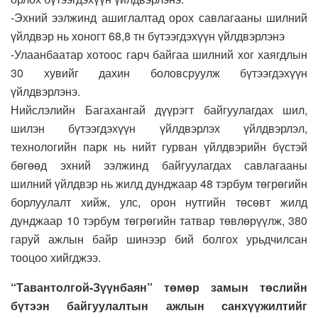
-Эхний ээлжинд ашиглалтад орох савлагааны шилний
үйлдвэр нь хоногт 68,8 тн бүтээгдэхүүн үйлдвэрлэнэ
-Улаанбаатар хотоос гарч байгаа шилний хог хаягдлын
30 хувийг дахин боловсруулж бүтээгдэхүүн
үйлдвэрлэнэ.
Нийслэлийн Багахангай дүүрэгт байгуулагдах шил,
шилэн бүтээгдэхүүн үйлдвэрлэх үйлдвэрлэл,
технологийн парк нь нийт гурван үйлдвэрийн бүстэй
бөгөөд эхний ээлжинд байгуулагдах савлагааны
шилний үйлдвэр нь жилд дунджаар 48 тэрбум төгрөгийн
борлуулалт хийж, улс, орон нутгийн төсөвт жилд
дунджаар 10 тэрбум төгрөгийн татвар төвлөрүүлж, 380
гаруй ажлын байр шинээр бий болгох урьдчилсан
тооцоо хийгджээ.
“Тавантолгой-Зүүнбаян” төмөр замын төслийн
бүтээн байгуулалтын ажлын санхүүжилтийг