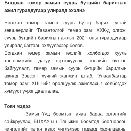
Богдхан төмөр замын суурь бүтцийн барилгын
ажил гуравдугаар улиралд эхэлнэ
Богдхан төмөр замын суурь бүтэц барих тусгай
зөвшөөрлийг “Тавантолгой төмөр зам” ХХК-д олгож,
суурь бүтцийн барилгын ажлыг 2021 оны гуравдугаар
улиралд багтаан эхлүүлэхээр болов.
Богдхан төмөр замын төслийг холбогдох хууль
тогтоомжийн дагуу хэрэгжүүлэх, төслийн бүтээн
байгуулалт, төмөр замын суурь бүтцийн барилгын
ажилд Зэвсэгт хүчний жанжин штаб, “Улаанбаатар
төмөр зам” ХНН-ийг оролцуулж ажиллахыг холбогдох
хүмүүст үүрэг даалгалаа.
Товч мэдээ
· Замын-Үүд боомтын ачаа бараа эргэлтийг
сайжруулах, БНХАУ-ын Тяньжин боомтод бөөгнөрсөн
чингэлгийг татан авах чиглэлээр гадаад харилцааны