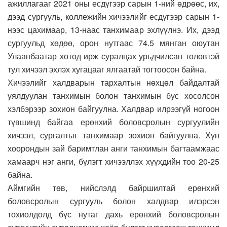
ажиллагааг 2021 оны есдүгээр сарын 1-ний өдрөөс, их,
дээд сургууль, коллежийн хичээлийг есдүгээр сарын 1-
нээс цахимаар, 13-наас танхимаар эхлүүлнэ. Их, дээд
сургуульд хөдөө, орон нутгаас 74.5 мянган оюутан
Улаанбаатар хотод ирж суралцах урьдчилсан төлөвтэй
тул хичээл эхлэх хугацааг ялгаатай тогтоосон байна.
Хичээлийг халдварын тархалтын нөхцөл байдалтай
уялдуулан танхимын болон танхимын бус хосолсон
хэлбэрээр зохион байгуулна. Халдвар илрээгүй ногоон
түвшинд байгаа ерөнхий боловсролын сургуулийн
хичээл, сургалтыг танхимаар зохион байгуулна. Хүн
хоорондын зай баримтлан анги танхимын багтаамжаас
хамаарч нэг анги, бүлэгт хичээллэх хүүхдийн тоо 20-25
байна.
Аймгийн төв, нийслэлд байршилтай ерөнхий
боловсролын сургууль болон халдвар илэрсэн
тохиолдолд бүс нутаг дахь ерөнхий боловсролын