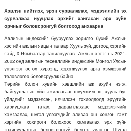
Хэвлэн нийтлэх, эрэн сурвалжлах, мэдээллийн эх
сурвалжаа нууцлах эрхийг хангасан эрх зүйн
орчныг боловсронгуй болгоход анхаарна
Авлигын индексийг бууруулах зорилго бүхий Ажлын
хэсгийн ажлын явцын талаар Хууль зүй, дотоод хэргийн
сайд Х.Нямбаатар танилцуулав. Ажлын хэсэг нь 2021-
2022 онд авлигын төсөөллийн индексийн Монгол Улсын
үнэлгээг өсгөх хүрээнд хэрэгжүүлэх арга хэмжээний
төлөвлөгөө боловсруулж байна.
Төрийн болон хувийн хэвшлийн аж ахуйн нэгж,
байгууллагын үйл ажиллагааг шүүмжилсэн, хууль бус
үйлдлийг мэдээлсэн, илчилсэн тохиолдолд эрүүгийн
хариуцлага татах, дарамтлахаас мэдээлэгчийг
хамгаалах, шүгэл үлээгчдийг аливаа өш хонзон гэмт
хэргийн хохирогч болохоос хамгаалах эрх зүйн
зохицуулалтыг боловсронгуй болгох үүднээс Шүгэл