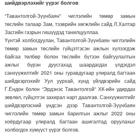
шийдвэрлэхийг үүрэг болгов
“Тавантолгой-Зүүнбаян” чиглэлийн төмөр замын
төслийн талаар Зам, тээврийн хөгжлийн сайд Л.Халтар
Засгийн газрын гишүүдэд танилцууллаа.
Үүнтэй холбогдуулан, Тавантолгой-Зүүнбаян чиглэлийн
төмөр замын төслийн гүйцэтгэсэн ажлын хүлээгдэж
байгаа төлбөр болон төслийн бүтээн байгуулалтын
ажлыг бүрэн дуусгахад шаардагдах үлдэгдэл
санхүүжилтийг 2021 оны гуравдугаар улиралд багтаан
шийдвэрлэхийг Уул уурхай, хүнд үйлдвэрийн сайд
Г.Ёндон болон “Эрдэнэс Тавантолгой” ХК-ийн удирдах
зөвлөл, гүйцэтгэх захирал нарт даалгав. Санхүүжилтийг
шийдвэрлэсний үндсэн дээр Тавантолгой-Зүүнбаян
чиглэлийн төмөр замын барилгын ажлыг 2022 оны
хоёрдугаар улиралд багтаан ашигалтад оруулахыг
холбогдох хүмүүст үүрэг болгов.