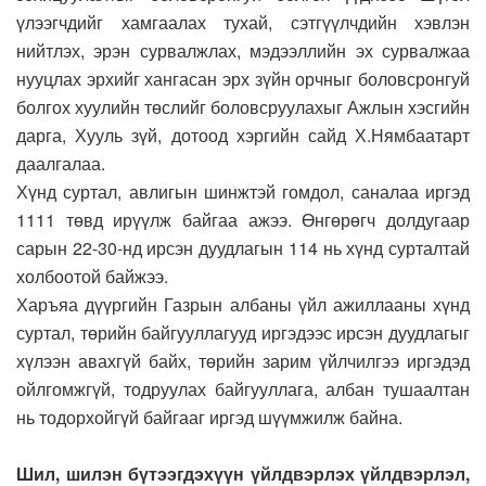
үлээгчдийг хамгаалах тухай, сэтгүүлчдийн хэвлэн
нийтлэх, эрэн сурвалжлах, мэдээллийн эх сурвалжаа
нууцлах эрхийг хангасан эрх зүйн орчныг боловсронгуй
болгох хуулийн төслийг боловсруулахыг Ажлын хэсгийн
дарга, Хууль зүй, дотоод хэргийн сайд Х.Нямбаатарт
даалгалаа.
Хүнд суртал, авлигын шинжтэй гомдол, саналаа иргэд
1111 төвд ирүүлж байгаа ажээ. Өнгөрөгч долдугаар
сарын 22-30-нд ирсэн дуудлагын 114 нь хүнд сурталтай
холбоотой байжээ.
Харъяа дүүргийн Газрын албаны үйл ажиллааны хүнд
суртал, төрийн байгууллагууд иргэдээс ирсэн дуудлагыг
хүлээн авахгүй байх, төрийн зарим үйлчилгээ иргэдэд
ойлгомжгүй, тодруулах байгууллага, албан тушаалтан
нь тодорхойгүй байгааг иргэд шүүмжилж байна.
Шил, шилэн бүтээгдэхүүн үйлдвэрлэх үйлдвэрлэл,