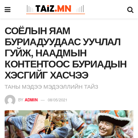
СОЁЛЫН ЯАМ
БУРИАДУУДААС УУЧЛАЛ
ГУЙЖ, НААДМЫН
КОНТЕНТООС БУРИАДЫН
ХЭСГИЙГ ХАСЧЭЭ
ТАНЫ МЭДЭЭ МЭДЭЭЛЛИЙН ТАЙЗ
BY
ADMIN
08/05/2021