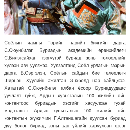
Соёлын яамны Төрийн нарийн бичгийн дарга
С.Оюунбилэг Буриадын академийн ерөнхийлөгч
С.Билэгсайхан тэргүүтэй буриад зоны төлөөллийг
хүлээн авч уулзжээ. Уулзалтанд Соёл урлагын газрын
дарга Б.Сэргэлэн, Соёлын сайдын биe төлөөлөгч
Ширнэн, Хуулийн ажилтан Энхболд нар байлцжээ.
Хатагтай С.Оюунбилэг албан ёсоор Буриадуудаас
уучлалт гуйж, Ардын хувьсгалын 100 жилийн ойн
контентоос буриадын хэсгийг хасуулсан тухай
мэдээлжээ. Ардын хувьсгалын 100 жилийн ойн
контентын жүжигчин Г.Алтаншагайн дуулсан буриад
дуу болон буриад зоны зан үйлийг харуулсан хэсэг