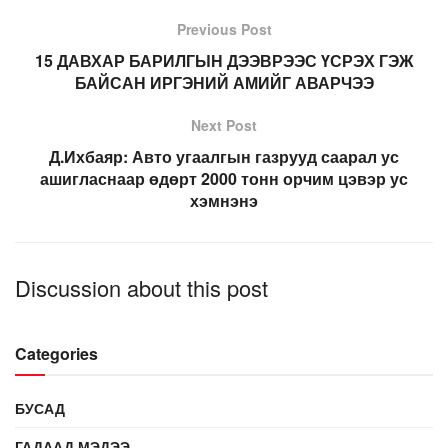
Previous Post
15 ДАВХАР БАРИЛГЫН ДЭЭВРЭЭС ҮСРЭХ ГЭЖ
БАЙСАН ИРГЭНИЙ АМИЙГ АВАРЧЭЭ
Next Post
Д.Ихбаяр: Авто угаалгын газрууд саарал ус
ашигласнаар өдөрт 2000 тонн орчим цэвэр ус
хэмнэнэ
Discussion about this post
Categories
БУСАД
ГАДААД МЭДЭЭ