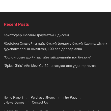
Recent Posts
Кристофер Ноланы трауматай Одиссей
Жеффри Эпштейны найз бүсгүй Беларус бүсгүй Карина Шуляк
дуулиант арлын шилтгээн, 100 сая доллар авна
“Солонгосын эдийн засгийн гайхамшгийн нэг бүтээгч”
“Spice Girls”-ийн Мел Си 52 насандаа анх удаа гэрлэлээ
Home Page 1
Purchase JNews
Intro Page
JNews Demos
Contact Us