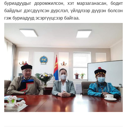
буриадуудыг доромжилсон, хэт марзаганасан, бодит
байдлыг дэгсдүүлсэн дүрслэл, үйлдлээр дүүрэн болсон
гэж буриадууд эсэргүүцсээр байгаа.