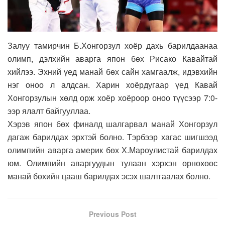
Залуу тамирчин Б.Хонгорзул хоёр дахь барилдаанаа
олимп, дэлхийн аварга япон бөх Рисако Кавайтай
хийлээ. Эхний үед манай бөх сайн хамгаалж, идэвхийн
нэг оноо л алдсан. Харин хоёрдугаар үед Кавай
Хонгорзулын хөлд орж хоёр хоёроор оноо түүсээр 7:0-
ээр ялалт байгууллаа.
Хэрэв япон бөх финалд шалгарвал манай Хонгорзул
дагаж барилдах эрхтэй болно. Тэрбээр хагас шигшээд
олимпийн аварга америк бөх Х.Мароулистай барилдах
юм. Олимпийн аваргуудын тулаан хэрхэн өрнөхөөс
манай бөхийн цааш барилдах эсэх шалтгаалах болно.
Previous Post