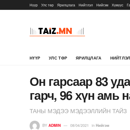
Нүүр
Улс төр
Ярилцлага
Нийтлэл
Нийгэм
Хүмүүс
Г
НҮҮР
УЛС ТӨР
ЯРИЛЦЛАГА
НИЙТЛЭ
Он гарсаар 83 уд
гарч, 96 хүн амь 
ТАНЫ МЭДЭЭ МЭДЭЭЛЛИЙН ТАЙЗ
BY
ADMIN
08/04/2021
in
Нийгэм