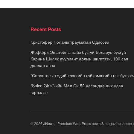
Recent Posts
Кристофер Ноланы трауматай Одиссей
Жеффри Эпштейны найз бүсгүй Беларус бүсгүй
Карина Шуляк дуулиант арлын шилтгээн, 100 сая
доллар авна
“Солонгосын эдийн засгийн гайхамшгийн нэг бүтээгч
“Spice Girls”-ийн Мел Си 52 насандаа анх удаа
гэрлэлээ
© 2026
JNews
- Premium WordPress news & magazine theme 