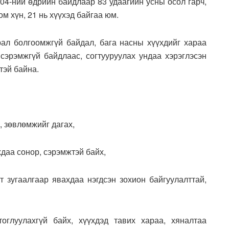
04-ний өдрийн байдлаар 83 удаагийн усны осол гарч,
ом хүн, 21 нь хүүхэд байгаа юм.
рал болгоомжгүй байдал, бага насны хүүхдийг хараа
 сэрэмжгүй байдлаас, согтууруулах ундаа хэрэглэсэн
тэй байна.
, зөвлөмжийг дагах,
даа сонор, сэрэмжтэй байх,
т зугаалгаар явахдаа нэгдсэн зохион байгуулалттай,
оглуулахгүй байх, хүүхдэд тавих хараа, хяналтаа