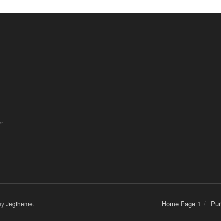
”
Home Page 1
Pur
by
Jegtheme
.