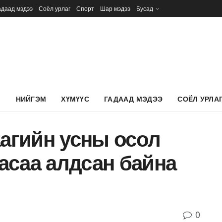
адаад мэдээ
Соёл урлаг
Спорт
Шар мэдээ
Бусад
Л
НИЙГЭМ
ХҮМҮҮС
ГАДААД МЭДЭЭ
СОЁЛ УРЛА
аагийн усны осол
насаа алдсан байна
0