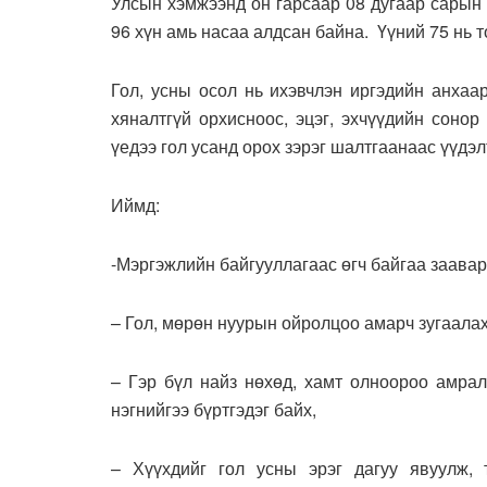
Улсын хэмжээнд он гарсаар 08 дугаар сарын 
96 хүн амь насаа алдсан байна. Үүний 75 нь т
Гол, усны осол нь ихэвчлэн иргэдийн анхаа
хяналтгүй орхисноос, эцэг, эхчүүдийн сонор
үедээ гол усанд орох зэрэг шалтгаанаас үүдэл
Иймд:
-Мэргэжлийн байгууллагаас өгч байгаа заавар
– Гол, мөрөн нуурын ойролцоо амарч зугаалах
– Гэр бүл найз нөхөд, хамт олноороо амрал
нэгнийгээ бүртгэдэг байх,
– Хүүхдийг гол усны эрэг дагуу явуулж, т