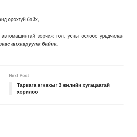
анд орохгүй байх,
р автомашинтай зорчиж гол, усны ослоос урьдчилан
аас анхааруулж байна.
Next Post
Тарвага агнахыг 3 жилийн хугацаатай
хорилоо