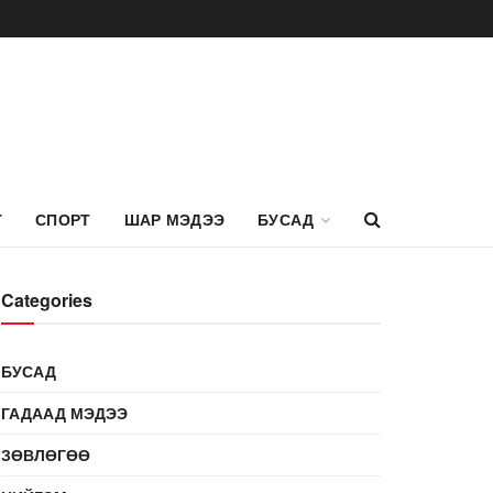
Г
СПОРТ
ШАР МЭДЭЭ
БУСАД
Categories
БУСАД
ГАДААД МЭДЭЭ
ЗӨВЛӨГӨӨ