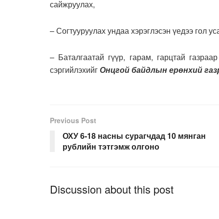
сайжруулах,
– Согтууруулах ундаа хэрэглэсэн үедээ гол ус
– Баталгаатай гүүр, гарам, гарцтай газраа
сэргийлэхийг
Онцгой байдлын ерөнхий газр
Previous Post
ОХУ 6-18 насны сурагчдад 10 мянган
рублийн тэтгэмж олгоно
Discussion about this post