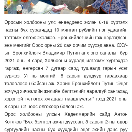
Оросын холбооны улс өнөөдрөөс эхлэн 6-18 хүртэлх
насны бүх сурагчдад 10 мянган рублийн нэг удаагийн
тэтгэмж олгож эхэлжээ. Ерөнхийлөгчийн гэж нэрлэгдсэн
энэ мөнгийг Орос орны 20 сая орчим хүүхэд авна. ОХУ-
ын Ерөнхийлөгч Владимир Путин анх энэ саналыг бүр
2021 оны 4 сард Холбооны хуралд илгээмж хүргэхдээ
гаргаж, өнгөрсөн 7 дугаар сард тушаалд гарын үсэг
зуржээ. Уг нь мөнгийг 8 сарын дундуур тараахаар
төлөвлөсөн байсан аж. Харин Ерөнхийлөгч Путин “Эцэг
эхчүүд хичээлийн жилийн бэлтгэлийг яаралгүй хангахад
хэрэгтэй тул өгөх хугацааг наашлуулъя” гээд 2021 оны
8 сарын 2-ноос олгохоор болсон аж.
Орос холбооны улсын Хөдөлмөрийн сайд Антон
Котяков “Бүх бэлтгэл ажил дууссан. 8 сарын 2-ны өдөр
сургуулийн насны бүх хүүхдийн эцэг эхийн данс руу