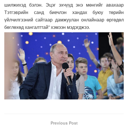
шилжихэд бэлэн. Эцэг эхчүүд энэ мөнгийг авахаар
Тэтгэврийн санд биечлэн хандах буюу төрийн
үйлчилгээний сайтаар дамжуулан онлайнаар өргөдөл
бөглөхөд хангалттай” хэмээн мэдэгджээ.
Previous Post