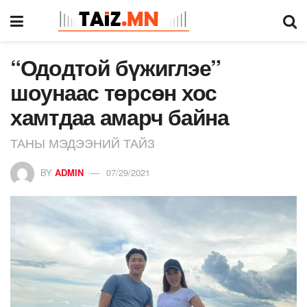
“Ододтой бүжиглэе”
шоунаас төрсөн хос
хамтдаа амарч байна
ТАНЫ МЭДЭЭНИЙ ТАЙЗ
BY
ADMIN
07/29/2021