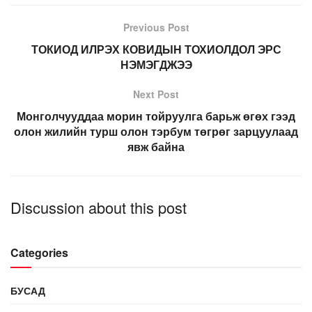
Previous Post
ТОКИОД ИЛРЭХ КОВИДЫН ТОХИОЛДОЛ ЭРС
НЭМЭГДЖЭЭ
Next Post
Монголчууддаа морин тойруулга барьж өгөх гээд
олон жилийн турш олон тэрбум төгрөг зарцуулаад
явж байна
Discussion about this post
Categories
БУСАД