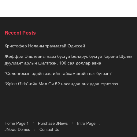
Recent Posts
Кристофер Ноланы трауматай Одиссей
Жеффри Эпштейны найз бүсгүй Беларус бүсгүй Карина Шуляк
дуулиант арлын шилтгээн, 100 сая доллар авна
“Солонгосын эдийн засгийн гайхамшгийн нэг бүтээгч”
“Spice Girls”-ийн Мел Си 52 насандаа анх удаа гэрлэлээ
Home Page 1
Purchase JNews
Intro Page
JNews Demos
Contact Us