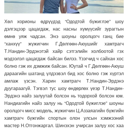
Хөл хорионы өдрүүдэд “Ододтой бүжиглэе” шоу
дэлгэцээр цацагдаж, нас насны хүмүүсийг зурагтын
өмнө уяж чадсан. Энэ шоуны оролцогч ганц бие
“ханхүү” жүжигчин Г.Дөлгөөн-Аюушийг хамтрагч
Т.Нандин-Эрдэнэтэй хайр сэтгэлийн холбоотой гэх
мэдээлэл цацагдаж байсан билээ. Үзэгчид ч сайхан хос
болно гэж их дэмжиж байсан. Юутай ч Г.Дөлгөөн-Аюуш
дараагийн шатанд үлдээвэл бид хос болно гэж хүртэл
амлаж үзсэн. Харин хамтрагч Т.Нандин-Эрдэнэ
дуугараагүй. Тэгвэл тус шоу өндөрлөх үеэр Т.Нандин-
Эрдэнэ найз залуутай болсон нь тодорхой болсон юм.
Нандиагийн найз залуу нь “Ододтой бүжиглэе” шоуны
оролцогч мисс модель, жүжигчин Ц.Аззаяагийн бүжгийн
хамтрагч бүжгийн спортын олон улсын хэмжээний
мастер Н.Отгонжаргал. Шинэхэн учирсан залуу хос хаа