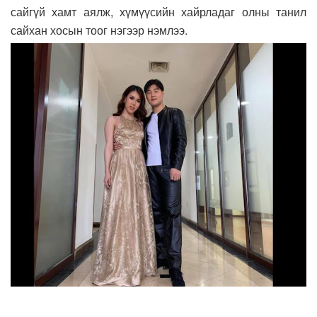
сайгүй хамт аялж, хүмүүсийн хайрладаг олны танил
сайхан хосын тоог нэгээр нэмлээ.