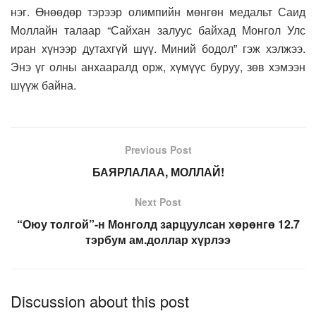
нэг. Өнөөдөр тэрээр олимпийн мөнгөн медальт Саид
Моллайн талаар “Сайхан залуус байхад Монгол Улс
иран хүнээр дутахгүй шүү. Миний бодол” гэж хэлжээ.
Энэ үг олны анхааралд орж, хүмүүс буруу, зөв хэмээн
шүүж байна.
Previous Post
БАЯРЛАЛАА, МОЛЛАЙ!
Next Post
“Оюу толгой”-н Монголд зарцуулсан хөрөнгө 12.7
тэрбум ам.доллар хүрлээ
Discussion about this post