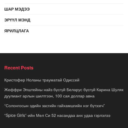
ШАР МЭДЭЭ
ЭРҮҮЛ МЭНД
ЯРИЛЦЛАГА
Recent Posts
Кристофер Ноланы трауматай Одиссей
Жеффри Эпштейны найз бүсгүй Беларус бүсгүй Карина Шуляк
дуулиант арлын шилтгээн, 100 сая доллар авна
“Солонгосын эдийн засгийн гайхамшгийн нэг бүтээгч”
“Spice Girls”-ийн Мел Си 52 насандаа анх удаа гэрлэлээ