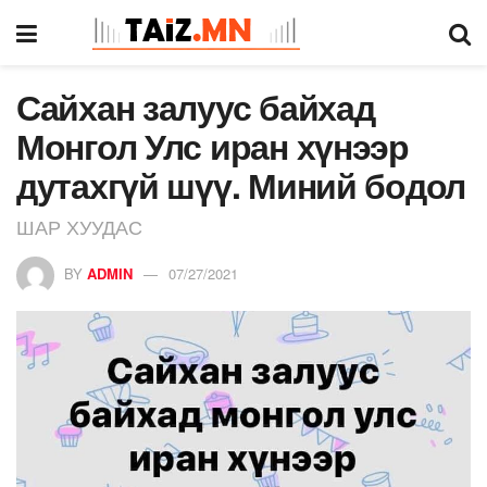
Сайхан залуус байхад
Монгол Улс иран хүнээр
дутахгүй шүү. Миний бодол
ШАР ХУУДАС
BY
ADMIN
07/27/2021