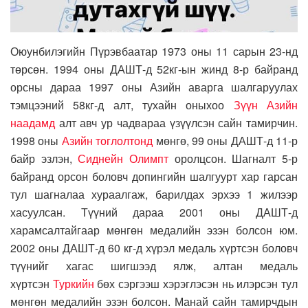
Оюунбилэгийн Пүрэвбаатар 1973 оны 11 сарын 23-нд
төрсөн. 1994 оны ДАШТ-д 52кг-ын жинд 8-р байранд
орсны дараа 1997 оны Азийн аварга шалгаруулах
тэмцээний 58кг-д алт, тухайн оныхоо
Зүүн Азийн
наадамд
алт авч ур чадвараа үзүүлсэн сайн тамирчин.
1998 оны
Азийн тоглолтонд
мөнгө, 99 оны ДАШТ-д 11-р
байр эзлэн,
Сиднейн Олимпт
оролцсон. Шагналт 5-р
байранд орсон боловч допингийн шалгуурт хар гарсан
тул шагналаа хураалгаж, барилдах эрхээ 1 жилээр
хасуулсан. Түүний дараа 2001 оны ДАШТ-д
харамсалтайгаар мөнгөн медалийн эзэн болсон юм.
2002 оны ДАШТ-д 60 кг-д хүрэл медаль хүртсэн боловч
түүнийг хагас шигшээд ялж, алтан медаль
хүртсэн
Туркийн
бөх сэргээш хэрэглэсэн нь илэрсэн тул
мөнгөн медалийн эзэн болсон. Манай сайн тамирчдын