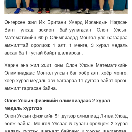
Өнгөрсөн жил Их Британи Умард Ирландын Нэгдсэн
Вант улсад зохион байгуулагдсан Олон Улсын
Математикийн 60-р Олимпиадад Монгол улс багаараа
амжилттай оролцож 1 алт, 1 мөнгө, 3 хүрэл медаль
авсан ба 1 тусгай байрт шалгарсан.
Харин энэ жил 2021 оны Олон Улсын Математикийн
Олимпиадаас Монгол улсын баг хоёр алт, хоёр мөнгө,
хоёр хүрэл медаль авч багаараа 11 дүгээр байрт орсон
амжилт гаргасан байна.
Олон Улсын физикийн олимпиадаас 2 хүрэл
медаль хүртлээ
Олон Улсын физикийн 51 дүгээр олимпиад Литва Улсад
болж байна. Монгол Улсаас 5 сурагч оролцож 2 хүрэл
медаль хүртэж, шагналт байранд 2 хүүхэд шалгарлаа.