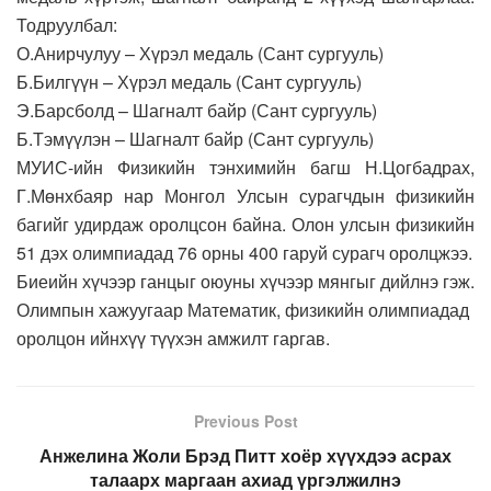
Тодруулбал:
О.Анирчулуу – Хүрэл медаль (Сант сургууль)
Б.Билгүүн – Хүрэл медаль (Сант сургууль)
Э.Барсболд – Шагналт байр (Сант сургууль)
Б.Тэмүүлэн – Шагналт байр (Сант сургууль)
МУИС-ийн Физикийн тэнхимийн багш Н.Цогбадрах,
Г.Мөнхбаяр нар Монгол Улсын сурагчдын физикийн
багийг удирдаж оролцсон байна. Олон улсын физикийн
51 дэх олимпиадад 76 орны 400 гаруй сурагч оролцжээ.
Биеийн хүчээр ганцыг оюуны хүчээр мянгыг дийлнэ гэж.
Олимпын хажуугаар Математик, физикийн олимпиадад
оролцон ийнхүү түүхэн амжилт гаргав.
Previous Post
Анжелина Жоли Брэд Питт хоёр хүүхдээ асрах
талаарх маргаан ахиад үргэлжилнэ