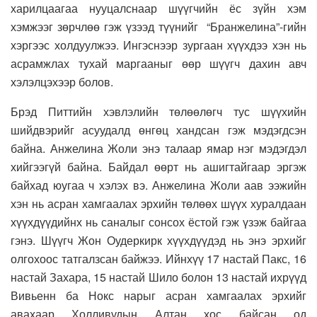
харилцаагаа нууцалснаар шүүгчийн ёс зүйн хэм
хэмжээг зөрчлөө гэж үзээд түүнийг “Бранжелина”-гийн
хэргээс холдуулжээ. Ингэснээр зургаан хүүхдээ хэн нь
асрамжлах тухай маргааныг өөр шүүгч дахин авч
хэлэлцэхээр болов.
Брэд Питтийн хэвлэлийн төлөөлөгч тус шүүхийн
шийдвэрийг асуудалд өнгөц хандсан гэж мэдэгдсэн
байна. Анжелина Жоли энэ талаар ямар нэг мэдэгдэл
хийгээгүй байна. Байдал өөрт нь ашигтайгаар эргэж
байхад юугаа ч хэлэх вэ. Анжелина Жоли аав ээжийн
хэн нь асран хамгаалах эрхийн төлөөх шүүх хуралдаан
хүүхдүүдийнх нь саналыг сонсох ёстой гэж үзэж байгаа
гэнэ. Шүүгч Жон Оудеркирк хүүхдүүдэд нь энэ эрхийг
олгохоос татгалзсан байжээ. Ийнхүү 17 настай Пакс, 16
настай Захара, 15 настай Шило болон 13 настай ихрүүд
Вивьенн ба Нокс нарыг асран хамгаалах эрхийг
авахаар Холливудын Алтан хос байсан од