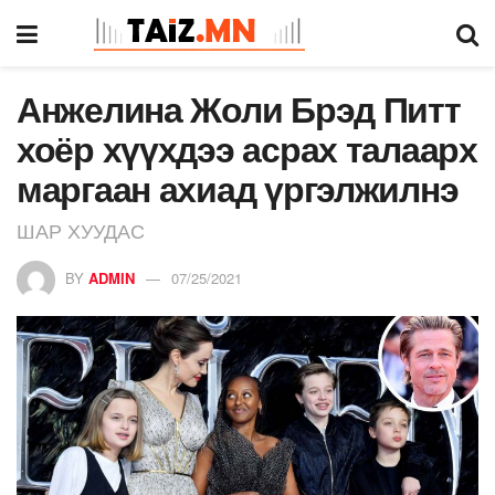
Анжелина Жоли Брэд Питт
хоёр хүүхдээ асрах талаарх
маргаан ахиад үргэлжилнэ
ШАР ХУУДАС
BY
ADMIN
07/25/2021