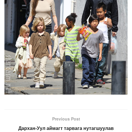
Previous Post
Дархан-Уул аймагт тарвага нутагшуулав