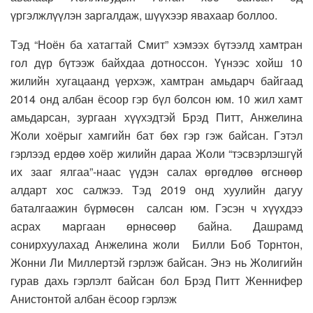
үргэлжлүүлэн заргалдаж, шүүхээр явахаар боллоо.
Тэд “Ноён ба хатагтай Смит” хэмээх бүтээлд хамтран
гол дүр бүтээж байхдаа дотноссон. Үүнээс хойш 10
жилийн хугацаанд үерхэж, хамтран амьдарч байгаад
2014 онд албан ёсоор гэр бүл болсон юм. 10 жил хамт
амьдарсан, зургаан хүүхэдтэй Брэд Питт, Анжелина
Жоли хоёрыг хамгийн бат бөх гэр гэж байсан. Гэтэл
гэрлээд ердөө хоёр жилийн дараа Жоли “тэсвэрлэшгүй
их зааг ялгаа”-наас үүдэн салах өргөдлөө өгснөөр
алдарт хос салжээ. Тэд 2019 онд хуулийн дагуу
баталгаажин бүрмөсөн салсан юм. Гэсэн ч хүүхдээ
асрах маргаан өрнөсөөр байна. Дашрамд
сонирхуулахад Анжелина жоли Билли Боб Торнтон,
Жонни Ли Миллертэй гэрлэж байсан. Энэ нь Жолигийн
гурав дахь гэрлэлт байсан бол Брэд Питт Женнифер
Анистонтой албан ёсоор гэрлэж