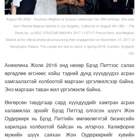
August 4th 2020 - Duchess Meghan of Sussex celebrates her 39th birthday. She was
born Rachel Meghan Markle in Los Angeles, California on August 4th 1981. - File
Photo by: zz/KGC-375/STAR MAX/IPx 2017 11/27/17 Prince Harry and Meghan
Markle at the official photocall announcing their engagement on November 27, 2017 at
Kensington Palace. The couple are due to marry in Spring 2018. (London, England,
UK)
Анжелина Жоли 2016 онд нөхөр Брэд Питтээс салах
өргөдлөө өгснөөс хойш тэдний дунд хүүхдүүдээ асран
хамгаалахтай холбоотой маргаан үргэлжилсээр байна.
Энэ маргаан таван жил үргэлжилж байна.
Өнгөрсөн тавдугаар сард хүүхдүүдийг хамтран асран
халамжлах эрхийг Брэд Питтэд олгосон шүүгч Жон
Оудеркирк нь Брэд Питтийн өмгөөлөгчтэй бизнесийн
харилцаа холбоотой байсан нь илэрчээ. Калифорни
мужийн шүүх саяхан Жон Оудеркиркийг хувийн