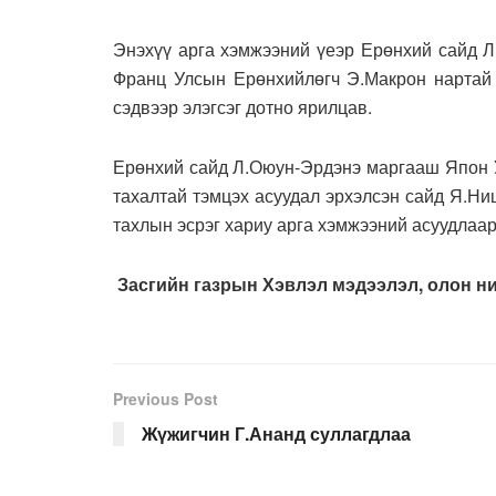
Энэхүү арга хэмжээний үеэр Ерөнхий сайд Л
Франц Улсын Ерөнхийлөгч Э.Макрон нартай 
сэдвээр элэгсэг дотно ярилцав.
Ерөнхий сайд Л.Оюун-Эрдэнэ маргааш Япон У
тахалтай тэмцэх асуудал эрхэлсэн сайд Я.Н
тахлын эсрэг хариу арга хэмжээний асуудлаа
Засгийн газрын Хэвлэл мэдээлэл, олон ни
Previous Post
Жүжигчин Г.Ананд суллагдлаа