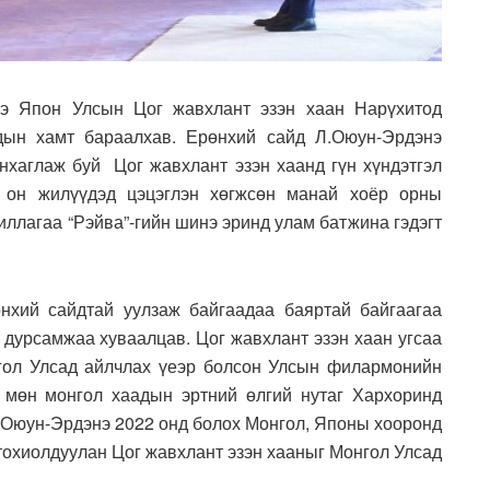
э Япон Улсын Цог жавхлант эзэн хаан Нарүхитод
дын хамт бараалхав. Ерөнхий сайд Л.Оюун-Эрдэнэ
хаглаж буй Цог жавхлант эзэн хаанд гүн хүндэтгэл
н он жилүүдэд цэцэглэн хөгжсөн манай хоёр орны
ллагаа “Рэйва”-гийн шинэ эринд улам батжина гэдэгт
нхий сайдтай уулзаж байгаадаа баяртай байгаагаа
 дурсамжаа хуваалцав. Цог жавхлант эзэн хаан угсаа
гол Улсад айлчлах үеэр болсон Улсын филармонийн
, мөн монгол хаадын эртний өлгий нутаг Хархоринд
Л.Оюун-Эрдэнэ 2022 онд болох Монгол, Японы хооронд
тохиолдуулан Цог жавхлант эзэн хааныг Монгол Улсад