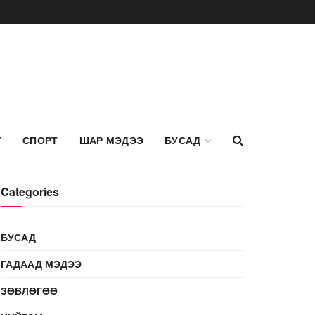
Г
СПОРТ
ШАР МЭДЭЭ
БУСАД
Categories
БУСАД
ГАДААД МЭДЭЭ
ЗӨВЛӨГӨӨ