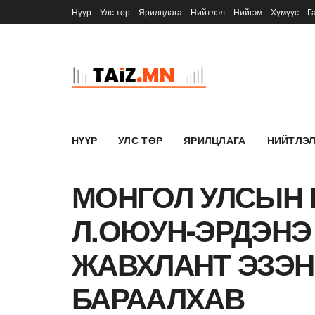
Нүүр
Улс төр
Ярилцлага
Нийтлэл
Нийгэм
Хүмүүс
Г
НҮҮР
УЛС ТӨР
ЯРИЛЦЛАГА
НИЙТЛЭ
МОНГОЛ УЛСЫН 
Л.ОЮУН-ЭРДЭНЭ
ЖАВХЛАНТ ЭЗЭН
БАРААЛХАВ