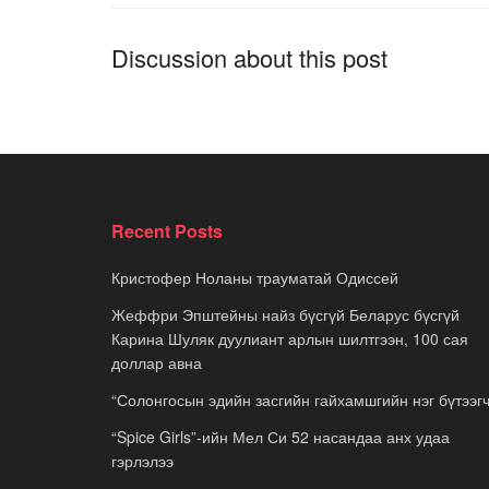
Discussion about this post
Recent Posts
Кристофер Ноланы трауматай Одиссей
Жеффри Эпштейны найз бүсгүй Беларус бүсгүй
Карина Шуляк дуулиант арлын шилтгээн, 100 сая
доллар авна
“Солонгосын эдийн засгийн гайхамшгийн нэг бүтээгч
“Spice Girls”-ийн Мел Си 52 насандаа анх удаа
гэрлэлээ