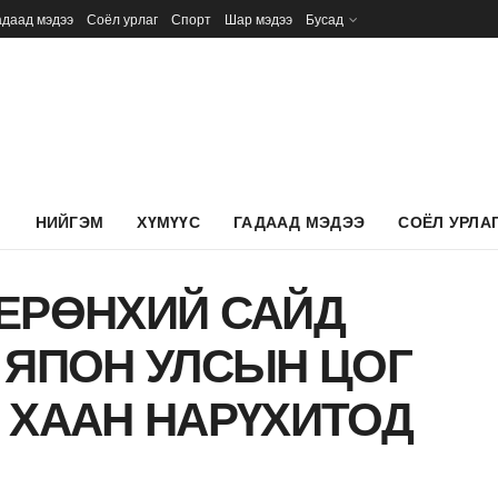
адаад мэдээ
Соёл урлаг
Спорт
Шар мэдээ
Бусад
Л
НИЙГЭМ
ХҮМҮҮС
ГАДААД МЭДЭЭ
СОЁЛ УРЛА
ЕРӨНХИЙ САЙД
 ЯПОН УЛСЫН ЦОГ
 ХААН НАРҮХИТОД