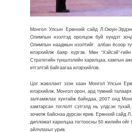
Монгол Улсын Ерөнхий сайд Л.Оюун-Эрдэн
Олимпын нээлтэд оролцож буй хүндэт зоч
Олимпын наадмын нээлтийг албан ёсоор тун
илэрхийлж баяр хүргэв. Мөн “Хэйсэй”-гий
Стратегийн түншлэлийн харилцаа, хамтын ажи
итгэлтэй байгаагаа илэрхийлэв.
Цог жавхлант эзэн хаан Монгол Улсын Ерө
илэрхийлж, Монгол орон, ард түмний талаарх
залгамжлах хунтайж байхдаа, 2007 онд Мон
хамтарсан тоглолт сэтгэлд нь үлдсэн тухай
зочилж байснаа дурсан ярив. Ерөнхий сайд 
дипломат харилцаа тогтоосны 50 жилийн ойг 
айлчлахыг урив.