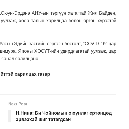
.Оюун-Эрдэнэ АНУ-ын тэргүүн хатагтай Жил Байден,
уулзаж, хоёр талын харилцаа болон өргөн хүрээтэй
лсын Эдийн засгийн сэргээн босголт, “COVID-19” цар
ишимура, Японы ХӨСҮТ-ийн удирдлагатай уулзаж, цар
р санал солилцоно.
йттэй харилцах газар
Next Post
Н.Нина: Би Чойномын оюунлаг ертөнцөд
эрвээхэй шиг татагдсан