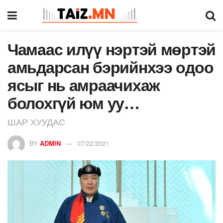
Чамаас илүү нэртэй мөртэй
амьдарсан бэрийнхээ одоо
ясыг нь амраачихаж
болохгүй юм уу…
ШАР ХУУДАС
BY
ADMIN
07/22/2021