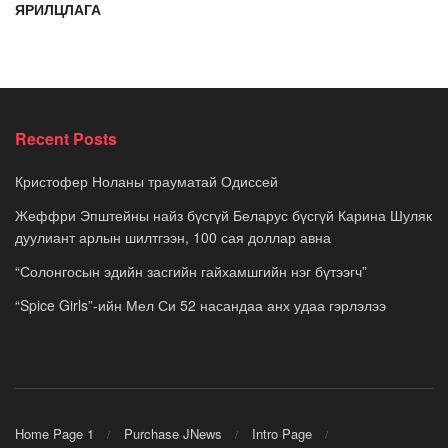
ЯРИЛЦЛАГА
Recent Posts
Кристофер Ноланы трауматай Одиссей
Жеффри Эпштейны найз бүсгүй Беларус бүсгүй Карина Шуляк
дуулиант арлын шилтгээн, 100 сая доллар авна
“Солонгосын эдийн засгийн гайхамшгийн нэг бүтээгч”
“Spice Girls”-ийн Мел Си 52 насандаа анх удаа гэрлэлээ
Home Page 1
Purchase JNews
Intro Page