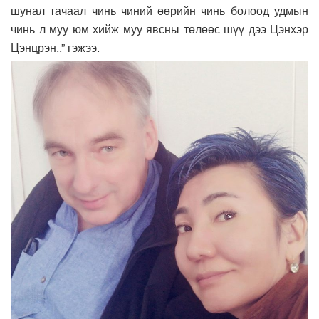
шунал тачаал чинь чиний өөрийн чинь болоод удмын
чинь л муу юм хийж муу явсны төлөөс шүү дээ Цэнхэр
Цэнцрэн..” гэжээ.