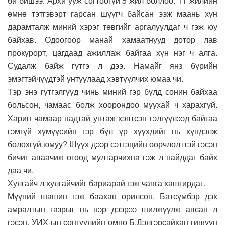
би бишээ. Архи ууж согтоогүй 5 жил боллоо. 11 жилийн
өмнө тэтгэвэрт гарсан шүүгч байсан ээж маань хүн
дарамталж миний хэрэг төвгийг аргалуулдаг ч гэж юу
байхав. Одоогоор манай хамаатнууд дотор лав
прокурорт, цагдаад ажиллаж байгаа хүн нэг ч алга.
Судалж байж гүтгэ л дээ. Намайг янз бүрийн
эмэгтэйчүүдтэй унтуулаад хэвтүүлчих юмаа чи.
Тэр энэ гүтгэлгүүд чинь миний гэр бүлд сонин байхаа
больсон, чамаас болж хоорондоо муухай ч харахгүй.
Харин чамаар надтай унтаж хэвтсэн гэлгүүлээд байгаа
гэмгүй хүмүүсийн гэр бүл үр хүүхдийг нь хүндэлж
болохгүй юмуу? Шүүх дээр сэтгэцийн өөрчлөлттэй гэсэн
бичиг аваачиж өгөөд мултарчихна гэж л найддаг байх
даа чи.
Хулгайч л хулгайчийг бариарай гэж чанга хашгирдаг.
Мүүний шашин гэж баахан орилсон. Батсүмбэр дэх
амралтын газрыг нь нэр дээрээ шилжүүлж авсан л
гэсэн. УИХ-ын сонгуулийн өмнө Б.Дэлгэрсайхан гишүүн