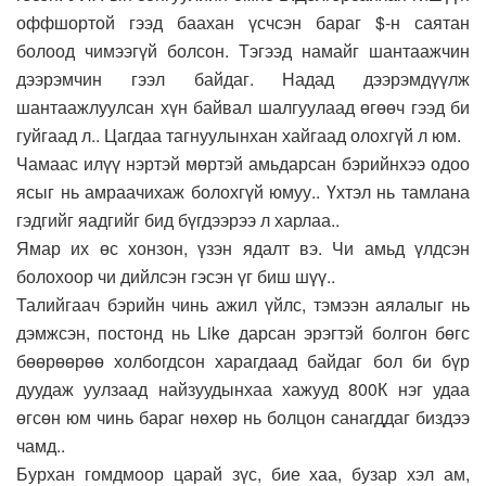
оффшортой гээд баахан үсчсэн бараг $-н саятан
болоод чимээгүй болсон. Тэгээд намайг шантаажчин
дээрэмчин гээл байдаг. Надад дээрэмдүүлж
шантаажлуулсан хүн байвал шалгуулаад өгөөч гээд би
гуйгаад л.. Цагдаа тагнуулынхан хайгаад олохгүй л юм.
Чамаас илүү нэртэй мөртэй амьдарсан бэрийнхээ одоо
ясыг нь амраачихаж болохгүй юмуу.. Үхтэл нь тамлана
гэдгийг яадгийг бид бүгдээрээ л харлаа..
Ямар их өс хонзон, үзэн ядалт вэ. Чи амьд үлдсэн
болохоор чи дийлсэн гэсэн үг биш шүү..
Талийгаач бэрийн чинь ажил үйлс, тэмээн аялалыг нь
дэмжсэн, постонд нь Like дарсан эрэгтэй болгон бөгс
бөөрөөрөө холбогдсон харагдаад байдаг бол би бүр
дуудаж уулзаад найзуудынхаа хажууд 800К нэг удаа
өгсөн юм чинь бараг нөхөр нь болцон санагддаг биздээ
чамд..
Бурхан гомдмоор царай зүс, бие хаа, бузар хэл ам,