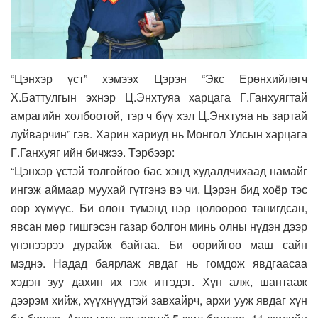
“Цэнхэр үст” хэмээх Цэрэн “Экс Ерөнхийлөгч
Х.Баттулгын эхнэр Ц.Энхтуяа харцага Г.Ганхуягтай
амрагийн холбоотой, тэр ч бүү хэл Ц.Энхтуяа нь зартай
луйварчин” гэв. Харин хариуд нь Монгол Улсын харцага
Г.Ганхуяг ийн бичжээ. Тэрбээр:
“Цэнхэр үстэй толгойгоо бас хэнд худалдчихаад намайг
ингэж аймаар муухай гүтгэнэ вэ чи. Цэрэн бид хоёр тэс
өөр хүмүүс. Би олон түмэнд нэр цолоороо танигдсан,
явсан мөр гишгэсэн газар болгон минь олны нүдэн дээр
үнэнээрээ дурайж байгаа. Би өөрийгөө маш сайн
мэднэ. Надад баярлаж явдаг нь гомдож явдгаасаа
хэдэн зуу дахин их гэж итгэдэг. Хүн алж, шантааж
дээрэм хийж, хүүхнүүдтэй завхайрч, архи ууж явдаг хүн