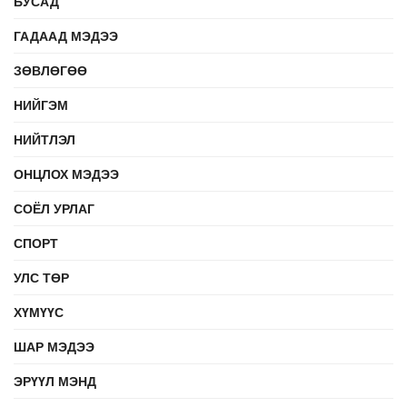
БУСАД
ГАДААД МЭДЭЭ
ЗӨВЛӨГӨӨ
НИЙГЭМ
НИЙТЛЭЛ
ОНЦЛОХ МЭДЭЭ
СОЁЛ УРЛАГ
СПОРТ
УЛС ТӨР
ХҮМҮҮС
ШАР МЭДЭЭ
ЭРҮҮЛ МЭНД