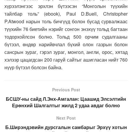
хүрээлэнгээс эрхлэн бүтээсэн “Монголын түүхийн
тайлбар толь” (ebook), Paul D.Buell, Christopher
P.Atwood нарын толь бичгүүд болон бусад сурвалжаас
түүхийн 76 биетийн нэрийг сонгон энэхүү тольд багтаан
тодорхойлсон болно. Тольд 500 орчим судалгааны
бүтээл, өндөр нарийвчлал бүхий олон газрын болон
сансрын зураг, гэрэл зураг, монгол, англи, орос, хятад
хэлээр цацагдсан 200 гаруй сайтыг ашигласан нийт 760
нүүр бүтээл болсон байна.
Previous Post
БСШУ-ны сайд Л.Энх-Амгалан: Цаашид Элсэлтийн
Ерөнхий Шалгалтыг жилд 2 удаа авдаг болно
Next Post
Б.Ширэндэвийн дурсгалын самбарыг Эрхүү хотын