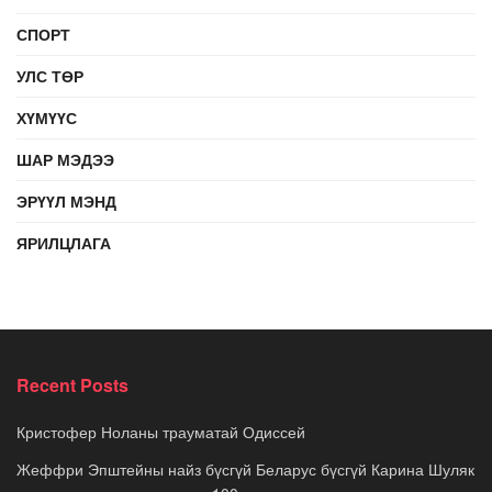
СПОРТ
УЛС ТӨР
ХҮМҮҮС
ШАР МЭДЭЭ
ЭРҮҮЛ МЭНД
ЯРИЛЦЛАГА
Recent Posts
Кристофер Ноланы трауматай Одиссей
Жеффри Эпштейны найз бүсгүй Беларус бүсгүй Карина Шуляк