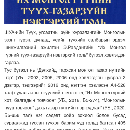
ШУА-ийн Түүх, угсаатны зүйн хүрээлэнгийн Монголын
эзэнт гүрэн, дундад үеийн түүхийн салбарын эрдэм
шинжилгээний ажилтан Э.Равдангийн “Их Монгол
гүрний түүх-газарзүйн нэвтэрхий толь” бүтээл хэвлэгдэн
гарлаа.
Тус бүтээл нь “Дэлхийд тархсан монгол газар нутгийн
нэр” (УБ., 2003, 2005, 2006 онд хэвлэгдсэн цуврал 3
дэвтэр, тэдгээрийг 2016 онд нэгтгэн хэвлэсэн А4-528
тал) судалгааны өгүүллийн эмхэтгэл, “Их Монгол гүрний
хот, балгадын товчоон” (УБ., 2018, Б5-274), “Монголын
нууц товчоон” дахь газар нутгийн нэр судлал” (УБ., 2020,
Б5-656 тал) нэг сэдэвт хоёр зохиол болон бусад
сурвалжид туссан түүхэн баримтууд тольд багтсан 405