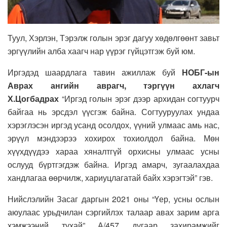
Туул, Хэрлэн, Тэрэлж голын эрэг дагуу хөдөлгөөнт завьт
эргүүлийн алба хаагч нар үүрэг гүйцэтгэж буй юм.
Иргэдэд шаардлага тавин ажиллаж буй
НОБГ-ын
Аврах ангийн аврагч, тэргүүн ахлагч
Х.Цогбадрах
“Иргэд голын эрэг дээр архидан согтуурч
байгаа нь эрсдэл үүсгэж байна. Согтууруулах ундаа
хэрэглэсэн иргэд усанд осолдох, үүний улмаас амь нас,
эрүүл мэндээрээ хохирох тохиолдол байна. Мөн
хүүхдүүдээ хараа хяналтгүй орхисны улмаас усны
ослууд бүртгэгдэж байна. Иргэд амарч, зугаалахдаа
хандлагаа өөрчилж, хариуцлагатай байх хэрэгтэй” гэв.
Нийслэлийн Засаг даргын 2021 оны “Үер, усны ослын
аюулаас урьдчилан сэргийлэх талаар авах зарим арга
хэмжээний тухай” А/457 дугаар захирамжийг