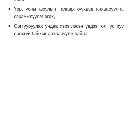
Үер, усны аюулын талаар хүүхдэд анхааруулга,
сэрэмжлүүлэг өгөх,
Согтууруулах ундаа хэрэглэсэн үедээ гол, ус руу
орохгүй байхыг анхааруулж байна.