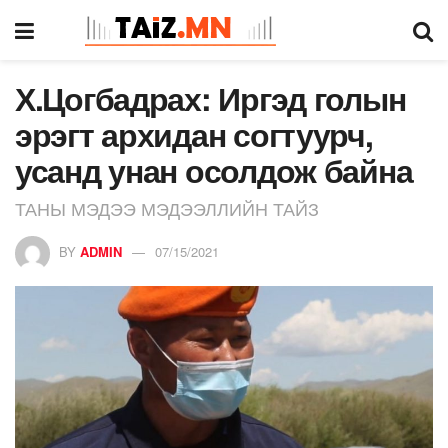
Х.Цогбадрах: Иргэд голын
эрэгт архидан согтуурч,
усанд унан осолдож байна
ТАНЫ МЭДЭЭ МЭДЭЭЛЛИЙН ТАЙЗ
BY
ADMIN
07/15/2021