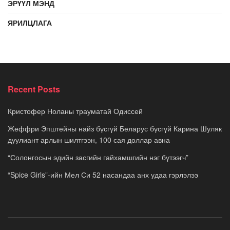
ЭРҮҮЛ МЭНД
ЯРИЛЦЛАГА
Recent Posts
Кристофер Ноланы трауматай Одиссей
Жеффри Эпштейны найз бүсгүй Беларус бүсгүй Карина Шуляк
дуулиант арлын шилтгээн, 100 сая доллар авна
“Солонгосын эдийн засгийн гайхамшгийн нэг бүтээгч”
“Spice Girls”-ийн Мел Си 52 насандаа анх удаа гэрлэлээ