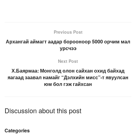
Previous Post
Архангай аймагт аадар борооноор 5000 орчим мал
урсчээ
Next Post
Х.Баярмаа: Монголд олон сайхан охид байхад
яагаад заавал намайг “Дэлхийн мисс”-т явуулсан
юм бол гэж гайхсан
Discussion about this post
Categories