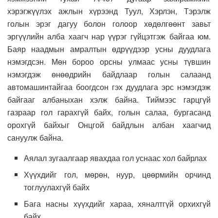
хэрэгжүүлэх ажлын хүрээнд Туул, Хэрлэн, Тэрэлж
голын эрэг дагуу болон голоор хөдөлгөөнт завьт
эргүүлийн алба хаагч нар үүрэг гүйцэтгэж байгаа юм.
Баяр наадмын амралтын өдрүүдээр усны дуудлага
нэмэгдсэн. Мөн бороо орсны улмаас усны түвшин
нэмэгдэж өнөөдрийн байдлаар голын салаанд
автомашинтайгаа боогдсон гэх дуудлага эрс нэмэгдэж
байгааг албаныхан хэлж байна. Тиймээс гарцгүй
газраар гол гарахгүй байх, голын салаа, бургасанд
орохгүй байхыг Онцгой байдлын албан хаагчид
сануулж байна.
Аялал зугаалгаар явахдаа гол уснаас хол байрлах
Хүүхдийг гол, мөрөн, нуур, цөөрмийн орчинд
тоглуулахгүй байх
Бага насны хүүхдийг хараа, хяналтгүй орхихгүй
байх