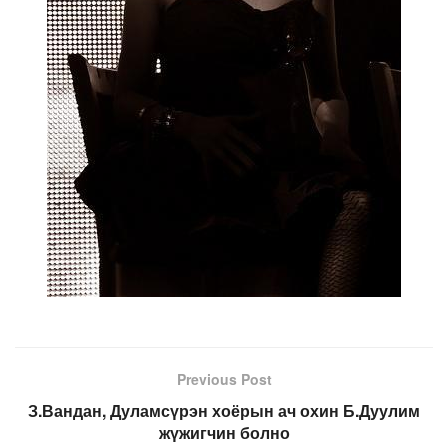
Previous Post
З.Вандан, Дуламсүрэн хоёрын ач охин Б.Дуулим
жүжигчин болно