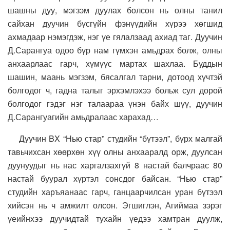
шашны дуу, мэгзэм дуулах болсон нь олны танил
сайхан дуучин бүсгүйн фэнүүдийн хүрээ хөгшид
ахмадаар нэмэгдэж, нэг үе гялалзаад ахиад таг. Дуучин
Д.Сарангуа одоо бүр нам гүмхэн амьдрах болж, олны
анхаарлаас гарч, хүмүүс мартах шахлаа. Буддын
шашин, маань мэгзэм, бясалгал тарни, дотоод хүчтэй
болгодог ч, гадна талыг эрхэмлэхээ больж сул дорой
болгодог гэдэг нэг талаараа үнэн байх шүү, дуучин
Д.Сарангуагийн амьдралаас харахад…
Дуучин BX “Нью стар” студийн “бүтээл”, бүрх малгай
тавьчихсан хөөрхөн хүү олны анхааралд орж, дуулсан
дуунуудыг нь нас харгалзахгүй 8 настай балчраас 80
настай буурал хүртэл сонсдог байсан. “Нью стар”
студийн харъяанаас гарч, ганцаарчилсан уран бүтээл
хийсэн нь ч амжилт олсон. Эгшиглэн, Агиймаа зэрэг
үеийнхээ дуучидтай тухайн үедээ хамтран дуулж,