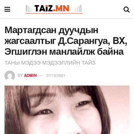
Мартагдсан дуучдын
жагсаалтыг Д.Сарангуа, BX,
Эгшиглэн манлайлж байна
ТАНЫ МЭДЭЭ МЭДЭЭЛЛИЙН ТАЙЗ
BY
ADMIN
07/15/2021