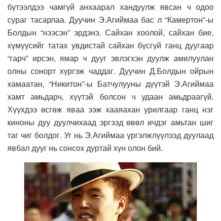
бүтээлдээ чамгүй анхаарал хандуулж явсан ч одоо
сураг тасарлаа. Дуучин Э.Агиймаа бас л “Камертон”-ы
Болдын “нээсэн” эрдэнэ. Сайхан хоолой, сайхан бие,
хүмүүсийг татах увдистай сайхан бүсгүй ганц дуугаар
“гарч” ирсэн, ямар ч дууг эвлэгхэн дуулж амилуулан
олны сонорт хүргэж чаддаг. Дуучин Д.Болдын ойрын
хамаатан, “Никитон”-ы Батчулууны дүүтэй Э.Агиймаа
хамт амьдарч, хүүтэй болсон ч удаан амьдраагүй.
Хүүхдээ өсгөж яваа ээж хааяахан урилгаар ганц нэг
киноны дуу дуулчихаад эргээд өвөл ичдэг амьтан шиг
таг чиг болдог. Уг нь Э.Агиймаа үргэлжлүүлээд дуулаад
явбал дууг нь сонсох дуртай хүн олон бий.