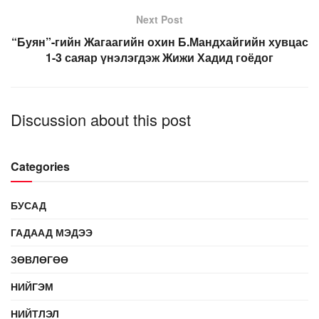
Next Post
“Буян”-гийн Жагаагийн охин Б.Мандхайгийн хувцас
1-3 саяар үнэлэгдэж Жижи Хадид гоёдог
Discussion about this post
Categories
БУСАД
ГАДААД МЭДЭЭ
ЗӨВЛӨГӨӨ
НИЙГЭМ
НИЙТЛЭЛ