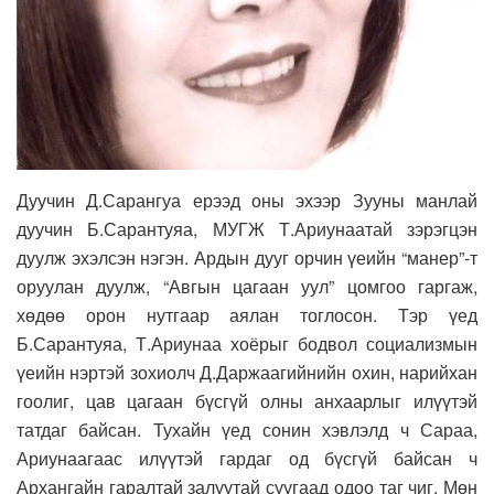
Дуучин Д.Сарангуа ерээд оны эхээр Зууны манлай
дуучин Б.Сарантуяа, МУГЖ Т.Ариунаатай зэрэгцэн
дуулж эхэлсэн нэгэн. Ардын дууг орчин үеийн “манер”-т
оруулан дуулж, “Авгын цагаан уул” цомгоо гаргаж,
хөдөө орон нутгаар аялан тоглосон. Тэр үед
Б.Сарантуяа, Т.Ариунаа хоёрыг бодвол социализмын
үеийн нэртэй зохиолч Д.Даржаагийнийн охин, нарийхан
гоолиг, цав цагаан бүсгүй олны анхаарлыг илүүтэй
татдаг байсан. Тухайн үед сонин хэвлэлд ч Сараа,
Ариунаагаас илүүтэй гардаг од бүсгүй байсан ч
Архангайн гаралтай залуутай суугаад одоо таг чиг. Мөн