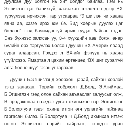
дуулсан дуу болгон нь хит болдог байлаа. Гэм нь
Эгшиглэн цаг барихгүй, хааяахан тоглолтон дээр BX
түрүүлээд ирчихсэн, гар утсаараа “Эгшиглэн чи хаана
явна аа, хэзээ ирэх юм бэ. Бид хоёрын дуулах цаг
боллоо” гээд бачимдангуй ярьж суудаг байсан гэдэг.
Энэ бүхнээс залхсан уу, 3-4 хүүхдийн аав болж, өнөр
бүлийн өрх тэргүүлэх болсон дуучин BX Америк яваад
сураг алдарсан. Гэхдээ л BX-ийг фэнүүд нь хааяа
үгүйлсээр. Ямартаа л цахим ертөнцөд “BX шиг сураггүй
алга болно шүү” гэсэн үг гарахав.
Дуучин Б.Эгшиглэнд хөөрхөн царай, сайхан хоолой
тэгш заяасан. Төрийн соёрхолт Д.Болд Э.Агиймаа,
Б.Эгшиглэн гээд олон сайхан авъяаслаг залуусыг олж,
B продакшнаа нээхдээ ууган охиныхоо нэр Эгшиглэнг
Б.Болортуяа гэдэг охинд итгэн өгч урлагийн тайзнаа
гаргасан билээ. Б.Болортуяа ч Д.Болд ахынхаа итгэж
өгсөн Эгшиглэн нэрийг хайрлаж, эхэндээ уран