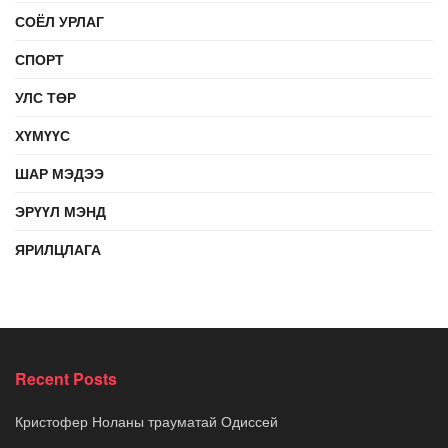
СОЁЛ УРЛАГ
СПОРТ
УЛС ТӨР
ХҮМҮҮС
ШАР МЭДЭЭ
ЭРҮҮЛ МЭНД
ЯРИЛЦЛАГА
Recent Posts
Кристофер Ноланы трауматай Одиссей