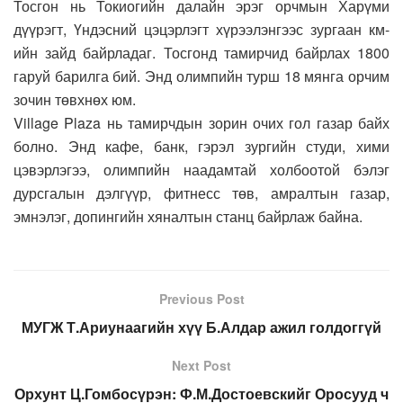
Тосгон нь Токиогийн далайн эрэг орчмын Харүми
дүүрэгт, Үндэсний цэцэрлэгт хүрээлэнгээс зургаан км-
ийн зайд байрладаг. Тосгонд тамирчид байрлах 1800
гаруй барилга бий. Энд олимпийн турш 18 мянга орчим
зочин төвхнөх юм.
Village Plaza нь тамирчдын зорин очих гол газар байх
болно. Энд кафе, банк, гэрэл зургийн студи, хими
цэвэрлэгээ, олимпийн наадамтай холбоотой бэлэг
дурсгалын дэлгүүр, фитнесс төв, амралтын газар,
эмнэлэг, допингийн хяналтын станц байрлаж байна.
Previous Post
МУГЖ Т.Ариунаагийн хүү Б.Алдар ажил голдоггүй
Next Post
Орхунт Ц.Гомбосүрэн: Ф.М.Достоевскийг Оросууд ч