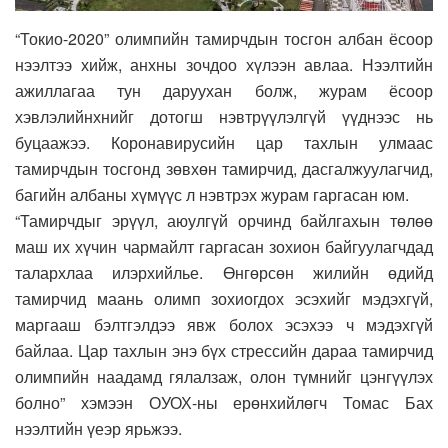
“Токио-2020” олимпийн тамирчдын тосгон албан ёсоор
нээлтээ хийж, анхны зочдоо хүлээн авлаа. Нээлтийн
ажиллагаа тун даруухан болж, журам ёсоор
хэвлэлийнхнийг дотогш нэвтрүүлэлгүй үүднээс нь
буцаажээ. Коронавирусийн цар тахлын улмаас
тамирчдын тосгонд зөвхөн тамирчид, дасгалжуулагчид,
багийн албаны хүмүүс л нэвтрэх журам гаргасан юм.
“Тамирчдыг эрүүл, аюулгүй орчинд байлгахын төлөө
маш их хүчин чармайлт гаргасан зохион байгуулагчдад
талархлаа илэрхийлье. Өнгөрсөн жилийн өдийд
тамирчид маань олимп зохиогдох эсэхийг мэдэхгүй,
маргааш бэлтгэлдээ явж болох эсэхээ ч мэдэхгүй
байлаа. Цар тахлын энэ бүх стрессийн дараа тамирчид
олимпийн наадамд гялалзаж, олон түмнийг цэнгүүлэх
болно” хэмээн ОУОХ-ны ерөнхийлөгч Томас Бах
нээлтийн үеэр ярьжээ.