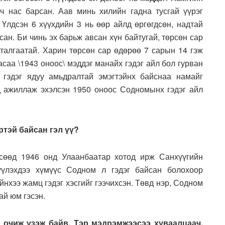
ч нас барсан. Аав минь хилийн гадна тусгай үүрэг
 Үлдсэн 6 хүүхдийн 3 нь өөр айлд өргөгдсөн, надтай
сан. Би чинь эх барьж авсан хүн байтугай, төрсөн сар
аталгаатай. Харин төрсөн сар өдөрөө 7 сарын 14 гэж
саа \1943 оноос\ мэддэг манайх гэдэг айл бол гурван
 гэдэг ядуу амьдралтай эмэгтэйнх байснаа намайг
д ажиллаж эхэлсэн 1950 оноос Содномынх гэдэг айл
ртэй байсан гэл үү?
гсөөд 1946 онд Улаанбаатар хотод ирж Санхүүгийн
үүлэхдээ хүмүүс Содном л гэдэг байсан болохоор
нхээ жамц гэдэг хэсгийг гээчихсэн. Төвд нэр, Содном
ай юм гэсэн.
э очиж үзэж байв. Тэр мэдрэмжээсээ хуваалцаач.