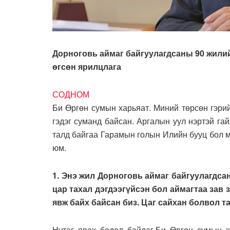
Дорноговь аймаг байгуулагдсаны 90 жилий
өгсөн ярилцлага
СОДНОМ
Би Өргөн сумын харьяат. Миний төрсөн гэри
гэдэг суманд байсан. Аргалын уул нэртэй га
талд байгаа Гарамын голын Илийн бууц бол м
юм.
1. Энэ жил Дорноговь аймаг байгуулагдса
цар тахал дэгдээгүйсэн бол аймагтаа зав
явж байх байсан биз. Цаг сайхан болвол т
Нутаг явах бодол байдаг.Би Өргөн сумын х