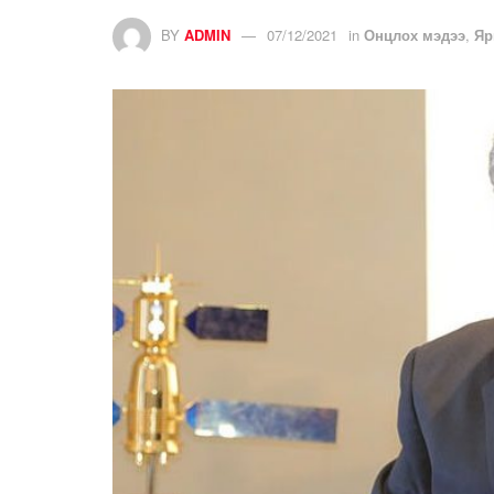
BY
ADMIN
07/12/2021
in
Онцлох мэдээ
,
Яр