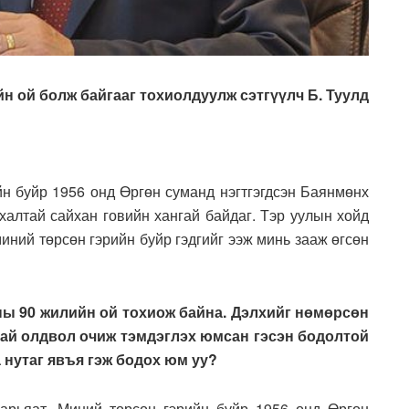
н ой болж байгааг тохиолдуулж сэтгүүлч Б. Туулд
йн буйр 1956 онд Өргөн суманд нэгтгэгдсэн Баянмөнх
йхалтай сайхан говийн хангай байдаг. Тэр уулын хойд
иний төрсөн гэрийн буйр гэдгийг ээж минь зааж өгсөн
ны 90 жилийн ой тохиож байна. Дэлхийг нөмөрсөн
 зай олдвол очиж тэмдэглэх юмсан гэсэн бодолтой
а нутаг явъя гэж бодох юм уу?
арьяат. Миний төрсөн гэрийн буйр 1956 онд Өргөн