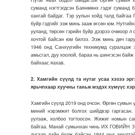
суманд нэгтгэгдсэн Баянмөнх гэдэг суманд 
хангай байдаг. Тэр уулын хойд талд байгаа
буйр гэдгийг ээж минь зааж өгсөн юм. Нутгий
ууланд, төрсөн гэрийн буйр дээрээ очмоор л
хочтой байсан юм билээ. Ээж минь дөч гар
1946 онд Санхүүгийн техникумд суралцаж 
амьсгал, дуу хоолой, бараа нь шингэсэн бай
байхаас яахав.
2. Хамгийн сүүлд та нутаг усаа хэзээ эр
ярьчnхаар хуучны таньж мэдэх хүмүүс хэ
Хамгийн сүүлд 2019 онд очсон. Өргөн сумын
миний нэрэмжит болгох шийдвэр гаргасан. 
уулзаж, холбоо тогтоосон. Жижиг номын са
байгаа. Манай сумынхан чинь ИХ ГОВИЙН З
дугаар дайн болж байсан 1944 онд аюултай