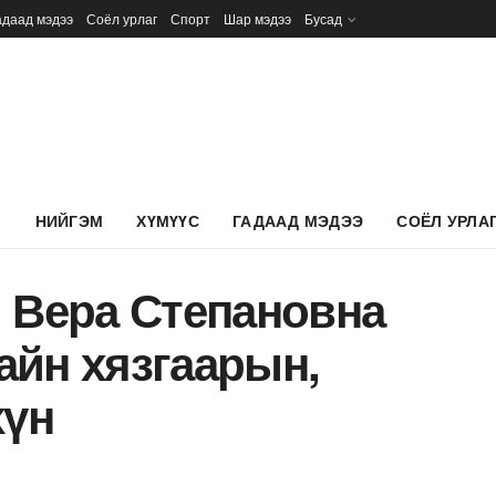
адаад мэдээ
Соёл урлаг
Спорт
Шар мэдээ
Бусад
Л
НИЙГЭМ
ХҮМҮҮС
ГАДААД МЭДЭЭ
СОЁЛ УРЛА
й Вера Степановна
айн хязгаарын,
хүн