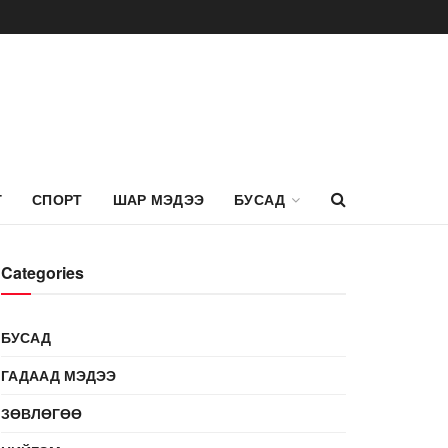
Г
СПОРТ
ШАР МЭДЭЭ
БУСАД
Categories
БУСАД
ГАДААД МЭДЭЭ
ЗӨВЛӨГӨӨ