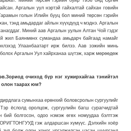
байсан. Аргалын уул нэртэй гайхалтай сайхан говийн
 Гарамын голын Илийн бууц бол миний төрсөн гэрийн
нхан, тэнд амьдардаг айлын хүүхдүүд ч мэднэ. Аргалын
 санагддаг. Миний аав Аргалын уулын Алтан Чой гэдэг
уй жил Баянмөнх сумандаа амьдарч байгаад намайг
эхлэхэд Улаанбаатарт ирж билээ. Аав ээжийн минь
ж болох Аргалын Уул хайрханаа шүтэж, харж мөрөөдөж
гэв.Зориод очиход бүр нэг хужирхайгаа тэнийтэл
р олон таарах юм?
 удирдлага сумынхаа ерөнхий боловсролын сургуулийг
Тэр ёслолд оролцож, сургуулийн багш сурагчидтай
н бий болгосон, одоо нэмэж өгөх номуудаа бэлтгэж
ОРИГТОНГУУД гэж алдаршсан хүмүүс. Дэлхийн хоёр
 зуд болж олон хоног үргэлжилсэн цасан шуурганд