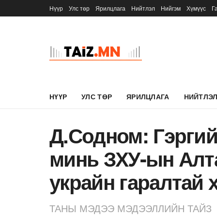
Нүүр
Улс төр
Ярилцлага
Нийтлэл
Нийгэм
Хүмүүс
Г
НҮҮР
УЛС ТӨР
ЯРИЛЦЛАГА
НИЙТЛЭ
Д.Содном: Гэрги
минь ЗХУ-ын Алт
украйн гаралтай 
ТАНЫ МЭДЭЭ МЭДЭЭЛЛИЙН ТАЙЗ