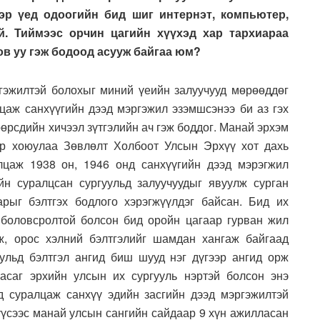
Тэр үед одоогийн бид шиг интернэт, компьютер,
й. Тиймээс орчин цагийн хүүхэд хар тархиараа
лов уу гэж бодоод асууж байгаа юм?
гэжилтэй болохыг миний үеийн залуучууд мөрөөддөг
лцаж санхүүгийн дээд мэргэжил эзэмшсэнээ би аз гэх
өрсдийн хичээл зүтгэлийн ач гэж боддог. Манай эрхэм
р хоюулаа Зөвлөлт Холбоот Улсын Эрхүү хот дахь
лцаж 1938 он, 1946 онд санхүүгийн дээд мэрэгжил
н суралцсан сургуульд залуучуудыг явуулж сурган
арыг бэлтгэх бодлого хэрэгжүүлдэг байсан. Бид их
 боловсролтой болсон бид оройн цагаар гурван жил
, орос хэлний бэлтгэлийг шамдан хангаж байгаад
уульд бэлтгэл ангид биш шууд нэг дүгээр ангид орж
асаг эрхийн улсын их сургууль нэртэй болсон энэ
д суралцаж санхүү эдийн засгийн дээд мэргэжилтэй
үүсээс манай улсын сангийн сайдаар 9 хүн ажилласан