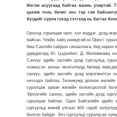
Ингэж асуугаад байгаа маань учиртай. 
цахим толь бичиг энэ тэр гэж байсангү
бүгдийг сурна гэхэд сэтгэлд нь багтах бо
Оросод суралцаж орос хэл мэддэг, дээд мэр
байсан. Үеийн найз нөхөдтэйгээ Орост сура
биш Сангийн сайдын санаачлага, бид нарын ө
удирдагчид Ю. Цэдэнбал, Д. Моломжамц на
Санхүү эдийн засгийн дээд сургуульд сура
эзэмшсэн анхны монголчууд бөгөөд өөрсдий
санхүү, эдийн засгийн дээд мэрэгжилтэн н
хичээдэг байлаа. Техникумд долоон жилийн
суралцаж арван жилийн боловсролтой болж
Эрхүүгийн санхүү, эдийн засгийн дээд сург
суралцаж байлаа. Одоо Байгалийн эдийн з
сургуульд манай улсаас 800 гаруй залуучуу
болсон байдаг. Энэ сургуульд суралцсан хүм