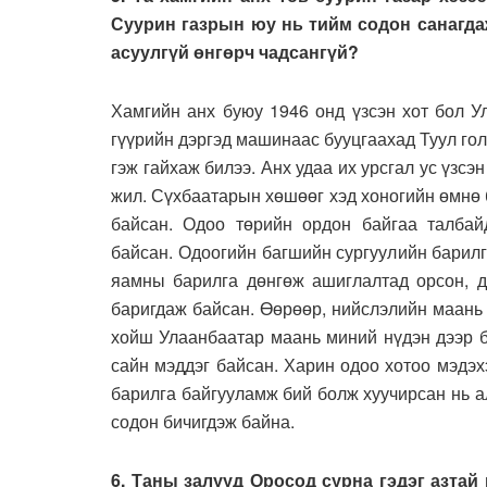
Суурин газрын юу нь тийм содон санагдаж
асуулгүй өнгөрч чадсангүй?
Хамгийн анх буюу 1946 онд үзсэн хот бол У
гүүрийн дэргэд машинаас бууцгаахад Туул гол
гэж гайхаж билээ. Анх удаа их урсгал ус үзс
жил. Сүхбаатарын хөшөөг хэд хоногийн өмнө 
байсан. Одоо төрийн ордон байгаа талба
байсан. Одоогийн багшийн сургуулийн барилг
яамны барилга дөнгөж ашиглалтад орсон, д
баригдаж байсан. Өөрөөр, нийслэлийн маань 
хойш Улаанбаатар маань миний нүдэн дээр б
сайн мэддэг байсан. Харин одоо хотоо мэдэх
барилга байгууламж бий болж хуучирсан нь а
содон бичигдэж байна.
6. Таны залууд Оросод сурна гэдэг азтай