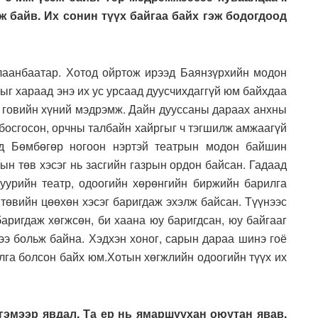
 байв. Их сонин түүх байгаа байх гэж бодогдоод
лаанбаатар. Хотод ойртож ирээд Баянзүрхийн модон
ыг хараад энэ их ус урсаад дуусчихдаггүй юм байхдаа
эн говийн хүний мэдрэмж. Дайн дууссаны дараах анхны
босгосон, орчны талбайн хайргыг ч тэгшилж амжаагүй
йд Бөмбөгөр ногоон нэртэй театрын модон байшин
ын төв хэсэг нь засгийн газрын ордон байсан. Гадаад
уурийн театр, одоогийн хөрөнгийн биржийн барилга
төвийн цөөхөн хэсэг баригдаж эхэлж байсан. Түүнээс
аригдаж хөгжсөн, би хаана юу баригдсан, юу байгааг
ээ больж байна. Хэдхэн хоног, сарын дараа шинэ гоё
лга болсон байх юм.Хотын хөгжлийн одоогийн түүх их
 гэмээр явдал. Та ер нь ямаршуухан оюутан явав.