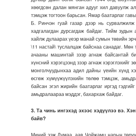
хөөгдсөн далан мянган адууг хил давуулж а
тэмцэж тогтоон барьсан. Ямар баатарлаг га
Б. Ринчэн гуай газар дээр нь сурвалжилж 
хадгалагдан дурсагдаж байдаг. Тийм зудын
хайлж дулаарах үеэр манай сумын төвийн эрч
\11 настай\ туслалцаж байснаа санадаг. Мөн 
ачааны машинтай зээр агнаж байсантай б
хүнсний хэрэгцээнд зээр агнаж хэрэглэхийг 
монголчуудынхаа адил дайны үеийн хүнд хэц
өсгөж хүмүүжүүлэхийн төлөө тэмцэж, амьдр
байсан эгэл жирийн баатарлаг иргэд гэдгий
амьдралаараа мэддэг, бахархаж байдаг.
3. Та чинь ингэхэд эхээс хэдүүлээ вэ. Хэ
байв?
Миний ээж Думаа, аав Чойжамц нарын төрүүл