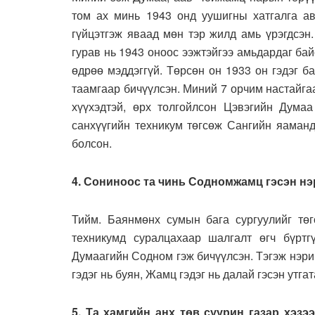
том ах минь 1943 онд уушигны хатгалга ав
гүйцэтгэж яваад мөн тэр жилд амь үрэгдсэн.
гурав нь 1943 оноос ээжтэйгээ амьдардаг бай
өдрөө мэддэггүй. Төрсөн он 1933 он гэдэг б
таамгаар бичүүлсэн. Миний 7 орчим настайгаа
хүүхэдтэй, өрх толгойлсон Цэвэгийн Думаа
санхүүгийн техникум төгсөж Сангийн яаман
болсон.
4. Сониноос та чинь Содномжамц гэсэн нэ
Тийм. Баянмөнх сумын бага сургуулийг тө
техникумд суралцахаар шалгалт өгч бүртг
Думаагийн Содном гэж бичүүлсэн. Тэгэж нэрий
гэдэг нь буян, Жамц гэдэг нь далай гэсэн утгат
5. Та хамгийн анх төв суурин газар хэзэ