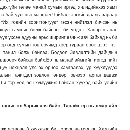
лдахгүйн төлөө манай сумын иргэд, хилчдийнхээ хамт
вьяа байгуулсныг маршал Чойбалсангийн даалгавараар
“Их говийн зоригтонгууд“ гэсэн нийтлэл бичсэн нь
 аюул–гамшиг болж байсныг би мэднэ. Хавар нь цас
үүд үхсэн адууны арьс ширийг өвчиж авч байхад нь би
тэр онд сумын төв орчимд хоёр гурван орос цэрэг нэг
и танил болж байлаа. Бодвол Зөвлөлтийн дайчдын
зөвшөөрч байсан байх.Ер нь манай аймгийн иргэд нийт
үү нөхцөлд улс эх орноо хамгаалах, үр хүүхдүүдээ
алын гачигдал зовлонг өндөр тэвчээр гарган даваж
г би тэр үед өсч хүмүүжиж байсан хүүхэд байх үеийн
н таныг эх барьж авч байв. Танайх ер нь ямар айл
ж өсгөсөн 8 хүүхдээс би долоог нь мэддэг. Хамгийн