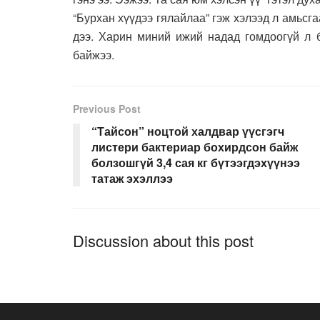
“Бурхан хүүдээ гялайлаа” гэж хэлээд л амьсг
дээ. Харин миний ижий надад гомдоогүй л 
байжээ.
Previous Post
“Тайсон” ноцтой халдвар үүсгэгч
листери бактериар бохирдсон байж
болзошгүй 3,4 сая кг бүтээгдэхүүнээ
татаж эхэллээ
Discussion about this post