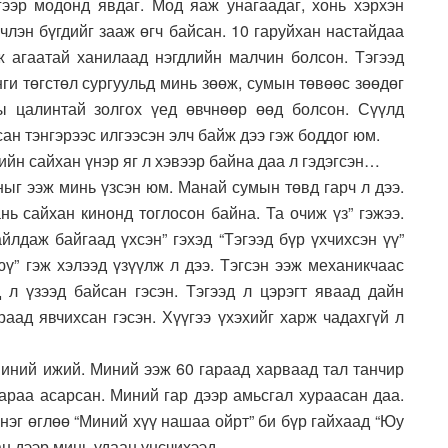
ргээр модонд явдаг. Мод яаж унагаадаг, хонь хэрхэн
рчлэн бүгдийг зааж өгч байсан. 10 гаруйхан настайдаа
ж агаатай ханилаад нэгдлийн малчин болсон. Тэгээд
ги төгстөл сургуульд минь зөөж, сумын төвөөс зөөдөг
 цалинтай золгох үед өвчнөөр өөд болсон. Сүүлд
ан тэнгэрээс илгээсэн элч байж дээ гэж боддог юм.
ийн сайхан үнэр яг л хэвээр байна даа л гэдэгсэн…
ныг ээж минь үзсэн юм. Манай сумын төвд гарч л дээ.
нь сайхан кинонд тоглосон байна. Та очиж үз” гэжээ.
йлдаж байгаад үхсэн” гэхэд “Тэгээд бүр үхчихсэн үү”
 юү” гэж хэлээд үзүүлж л дээ. Тэгсэн ээж механикчаас
д л үзээд байсан гэсэн. Тэгээд л цэрэгт яваад дайн
раад явчихсан гэсэн. Хүүгээ үхэхийг харж чадахгүй л
миний ижий. Миний ээж 60 гараад харваад тал танчир
араа асарсан. Миний гар дээр амьсгал хураасан даа.
нэг өглөө “Миний хүү нашаа ойрт” би бүр гайхаад “Юу
хан дээр минь удаан үнсчихээд