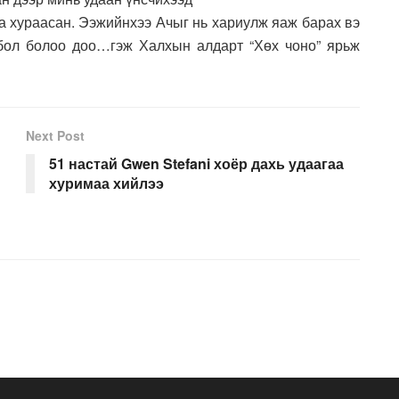
аа хураасан. Ээжийнхээ Ачыг нь хариулж яаж барах вэ
бол болоо доо…гэж Халхын алдарт “Хөх чоно” ярьж
Next Post
51 настай Gwen Stefani хоёр дахь удаагаа
хуримаа хийлээ