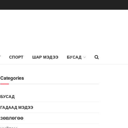
Г
СПОРТ
ШАР МЭДЭЭ
БУСАД
Categories
БУСАД
ГАДААД МЭДЭЭ
ЗӨВЛӨГӨӨ