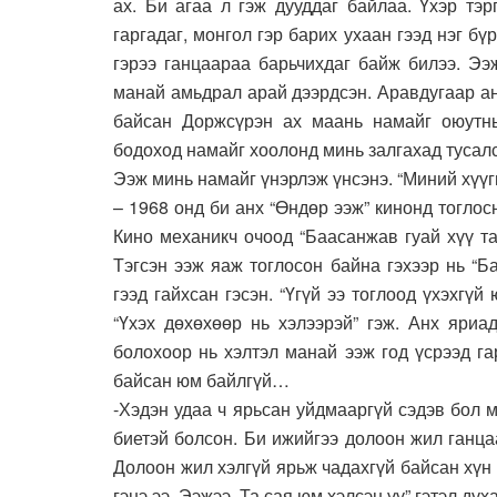
ах. Би агаа л гэж дууддаг байлаа. Үхэр тэ
гаргадаг, монгол гэр барих ухаан гээд нэг бү
гэрээ ганцаараа барьчихдаг байж билээ. Ээ
манай амьдрал арай дээрдсэн. Аравдугаар ан
байсан Доржсүрэн ах маань намайг оюутны
бодоход намайг хоолонд минь залгахад тусалс
Ээж минь намайг үнэрлэж үнсэнэ. “Миний хүүг
– 1968 онд би анх “Өндөр ээж” кинонд тоглос
Кино механикч очоод “Баасанжав гуай хүү та
Тэгсэн ээж яаж тоглосон байна гэхээр нь “Ба
гээд гайхсан гэсэн. “Үгүй ээ тоглоод үхэхгүй
“Үхэх дөхөхөөр нь хэлээрэй” гэж. Анх яриа
болохоор нь хэлтэл манай ээж год үсрээд га
байсан юм байлгүй…
-Хэдэн удаа ч ярьсан уйдмааргүй сэдэв бол 
биетэй болсон. Би ижийгээ долоон жил ганца
Долоон жил хэлгүй ярьж чадахгүй байсан хүн 
гэнэ ээ. Ээжээ. Та сая юм хэлсэн үү” гэтэл ду