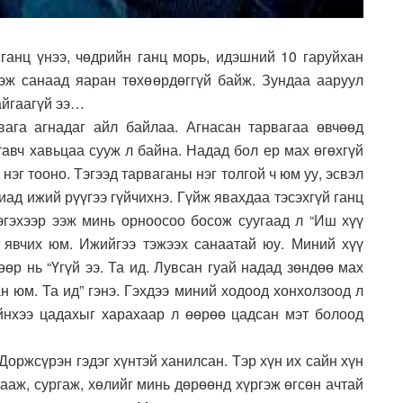
анц үнээ, чөдрийн ганц морь, идэшний 10 гаруйхан
эж санаад яаран төхөөрдөггүй байж. Зундаа ааруул
айгаагүй ээ…
вага агнадаг айл байлаа. Агнасан тарвагаа өвчөөд
тавч хавьцаа сууж л байна. Надад бол ер мах өгөхгүй
эг тооно. Тэгээд тарваганы нэг толгой ч юм уу, эсвэл
иад ижий рүүгээ гүйчихнэ. Гүйж явахдаа тэсэхгүй ганц
Тэгэхээр ээж минь орноосоо босож суугаад л “Иш хүү
явчих юм. Ижийгээ тэжээх санаатай юу. Миний хүү
өөр нь “Үгүй ээ. Та ид. Лувсан гуай надад зөндөө мах
н юм. Та ид” гэнэ. Гэхдээ миний ходоод хонхолзоод л
йнхээ цадахыг харахаар л өөрөө цадсан мэт болоод
Доржсүрэн гэдэг хүнтэй ханилсан. Тэр хүн их сайн хүн
ааж, сургаж, хөлийг минь дөрөөнд хүргэж өгсөн ачтай