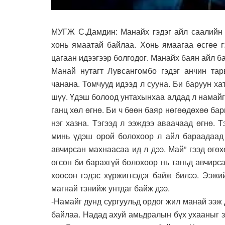
МУГЖ С.Дамдин: Манайх гэдэг айл саалийн г
хонь ямаатай байлаа. Хонь ямаагаа өсгөе г
цагаан идээгээр болгодог. Манайх баян айл б
Манай нутагт Лувсангомбо гэдэг анчин тар
чанана. Томчууд идээд л сууна. Би баруун ха
шүү. Үдэш болоод унтахынхаа алдад л намайг н
ганц хөл өгнө. Би ч бөөн баяр нөгөөдөхөө бар
нэг хазна. Тэгээд л ээждээ аваачаад өгнө. 
минь үдэш орой болохоор л айл бараадаад 
авчирсан махнаасаа ид л дээ. Май” гээд өгөх
өгсөн би барахгүй болохоор нь таньд авчирса
хоосон гэдэс хүржигнэдэг байж билээ. Ээжи
магнай тэнийж унтдаг байж дээ.
-Намайг дунд сургуульд ордог жил манай ээж 
байлаа. Надад ахуй амьдралын бүх ухааныг з