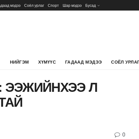
адаад мэдээ
Соёл урлаг
Спорт
Шар мэдээ
Бусад
Л
НИЙГЭМ
ХҮМҮҮС
ГАДААД МЭДЭЭ
СОЁЛ УРЛА
: ЭЭЖИЙНХЭЭ Л
ТАЙ
0