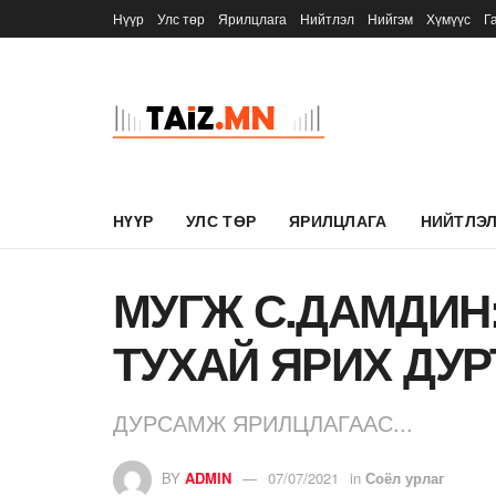
Нүүр
Улс төр
Ярилцлага
Нийтлэл
Нийгэм
Хүмүүс
Г
НҮҮР
УЛС ТӨР
ЯРИЛЦЛАГА
НИЙТЛЭ
МУГЖ С.ДАМДИН
ТУХАЙ ЯРИХ ДУР
ДУРСАМЖ ЯРИЛЦЛАГААС...
BY
ADMIN
07/07/2021
in
Соёл урлаг