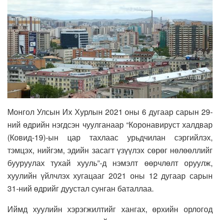
Монгол Улсын Их Хурлын 2021 оны 6 дугаар сарын 29-
ний өдрийн нэгдсэн чуулганаар “Коронавируст халдвар
(Ковид-19)-ын цар тахлаас урьдчилан сэргийлэх,
тэмцэх, нийгэм, эдийн засагт үзүүлэх сөрөг нөлөөллийг
бууруулах тухай хууль”-д нэмэлт өөрчлөлт оруулж,
хуулийн үйлчлэх хугацааг 2021 оны 12 дугаар сарын
31-ний өдрийг дуустал сунган баталлаа.
Иймд хуулийн хэрэгжилтийг хангах, өрхийн орлогод