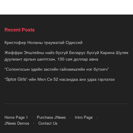
Recent Posts
Кристофер Ноланы трауматай Одиссей
Жеффри Эпштейны найз бүсгүй Беларус бүсгүй Карина Шуляк
дуулиант арлын шилтгээн, 100 сая доллар авна
“Солонгосын эдийн засгийн гайхамшгийн нэг бүтээгч”
“Spice Girls”-ийн Мел Си 52 насандаа анх удаа гэрлэлээ
Home Page 1
Purchase JNews
Intro Page
JNews Demos
Contact Us