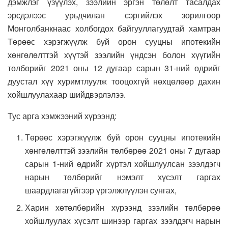
дэмжлэг үзүүлэх, зээлийн эргэн төлөлт тасалдах
эрсдэлээс урьдчилан сэргийлэх зорилгоор
Монголбанкнаас холбогдох байгууллагуудтай хамтран
Төрөөс хэрэгжүүлж буй орон сууцны ипотекийн
хөнгөлөлттэй хүүтэй зээлийн үндсэн болон хүүгийн
төлбөрийг 2021 оны 12 дугаар сарын 31-ний өдрийг
дуустал хүү хуримтлуулж тооцохгүй нөхцөлөөр дахин
хойшлуулахаар шийдвэрлэлээ.
Тус арга хэмжээний хүрээнд:
Төрөөс хэрэгжүүлж буй орон сууцны ипотекийн
хөнгөлөлттэй зээлийн төлбөрөө 2021 оны 7 дугаар
сарын 1-ний өдрийг хүртэл хойшлуулсан зээлдэгч
нарын төлбөрийг нэмэлт хүсэлт гаргах
шаардлагагүйгээр үргэлжлүүлэн сунгах,
Харин хөтөлбөрийн хүрээнд зээлийн төлбөрөө
хойшлуулах хүсэлт шинээр гаргах зээлдэгч нарын