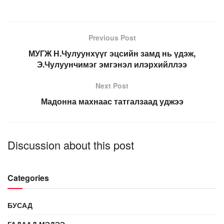
Previous Post
МУГЖ Н.Чулуунхүүг эцсийн замд нь үдэж,
Э.Чулуунчимэг эмгэнэл илэрхийллээ
Next Post
Мадонна махнаас татгалзаад уджээ
Discussion about this post
Categories
БУСАД
ГАДААД МЭДЭЭ