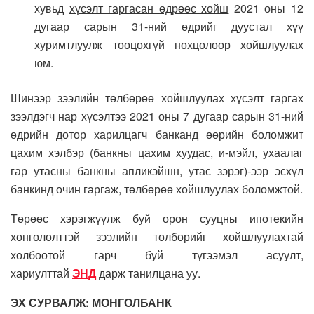
хувьд
хүсэлт гаргасан өдрөөс хойш
2021 оны 12
дугаар сарын 31-ний өдрийг дуустал хүү
хуримтлуулж тооцохгүй нөхцөлөөр хойшлуулах
юм.
Шинээр зээлийн төлбөрөө хойшлуулах хүсэлт гаргах
зээлдэгч нар хүсэлтээ 2021 оны 7 дугаар сарын 31-ний
өдрийн дотор харилцагч банканд өөрийн боломжит
цахим хэлбэр (банкны цахим хуудас, и-мэйл, ухаалаг
гар утасны банкны апликэйшн, утас зэрэг)-ээр эсхүл
банкинд очин гаргаж, төлбөрөө хойшлуулах боломжтой.
Төрөөс хэрэгжүүлж буй орон сууцны ипотекийн
хөнгөлөлттэй зээлийн төлбөрийг хойшлуулахтай
холбоотой гарч буй түгээмэл асуулт,
хариулттай
ЭНД
дарж танилцана уу.
ЭХ СУРВАЛЖ: МОНГОЛБАНК