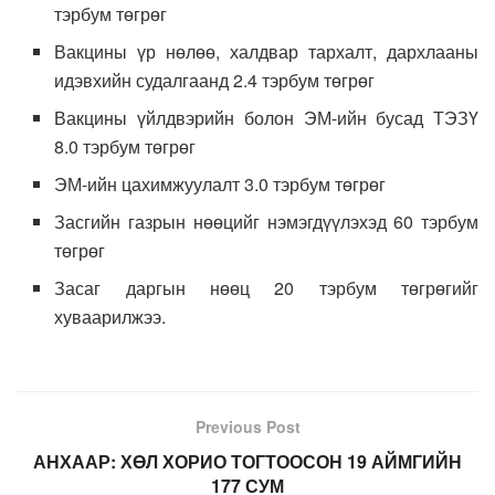
тэрбум төгрөг
Вакцины үр нөлөө, халдвар тархалт, дархлааны
идэвхийн судалгаанд 2.4 тэрбум төгрөг
Вакцины үйлдвэрийн болон ЭМ-ийн бусад ТЭЗҮ
8.0 тэрбум төгрөг
ЭМ-ийн цахимжуулалт 3.0 тэрбум төгрөг
Засгийн газрын нөөцийг нэмэгдүүлэхэд 60 тэрбум
төгрөг
Засаг даргын нөөц 20 тэрбум төгрөгийг
хуваарилжээ.
Previous Post
АНХААР: ХӨЛ ХОРИО ТОГТООСОН 19 АЙМГИЙН
177 СУМ