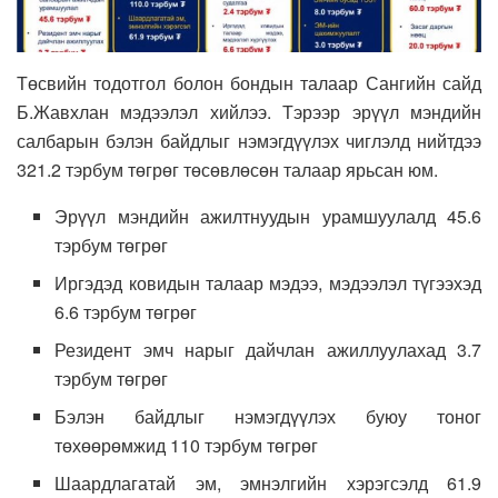
Төсвийн тодотгол болон бондын талаар Сангийн сайд
Б.Жавхлан мэдээлэл хийлээ. Тэрээр эрүүл мэндийн
салбарын бэлэн байдлыг нэмэгдүүлэх чиглэлд нийтдээ
321.2 тэрбум төгрөг төсөвлөсөн талаар ярьсан юм.
Эрүүл мэндийн ажилтнуудын урамшуулалд 45.6
тэрбум төгрөг
Иргэдэд ковидын талаар мэдээ, мэдээлэл түгээхэд
6.6 тэрбум төгрөг
Резидент эмч нарыг дайчлан ажиллуулахад 3.7
тэрбум төгрөг
Бэлэн байдлыг нэмэгдүүлэх буюу тоног
төхөөрөмжид 110 тэрбум төгрөг
Шаардлагатай эм, эмнэлгийн хэрэгсэлд 61.9