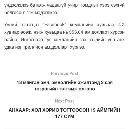
үндэслэлээ баталж чадаагүй учир гомдлыг хэрэгсэхгүй
болгосон” гэж мэдэгджээ.
Үүний зэрэгцээ “Facebook” компанийн хувьцаа 4.2
хувиар өсөж, нэгж хувьцаа нь 355.64 ам.долларт хүрсэн
байна. Ингэснээр тус компанийн зах зээлийн үнэ анх
удаа нэг триллион ам.долларт хүрлээ.
Previous Post
13 мянган эмч, эмнэлгийн ажилтанд 2 сая
төгрөгийн тэтгэмж олгоно
Next Post
АНХААР: ХӨЛ ХОРИО ТОГТООСОН 19 АЙМГИЙН
177 СУМ