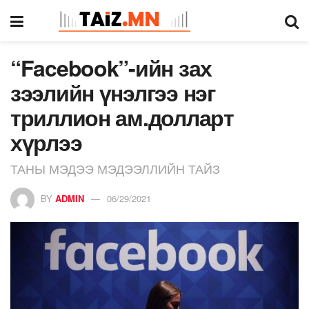
“Facebook”-ийн зах
зээлийн үнэлгээ нэг
триллион ам.долларт
хүрлээ
ТАНЫ МЭДЭЭ МЭДЭЭЛЛИЙН ТАЙЗ
BY
ADMIN
06/29/2021