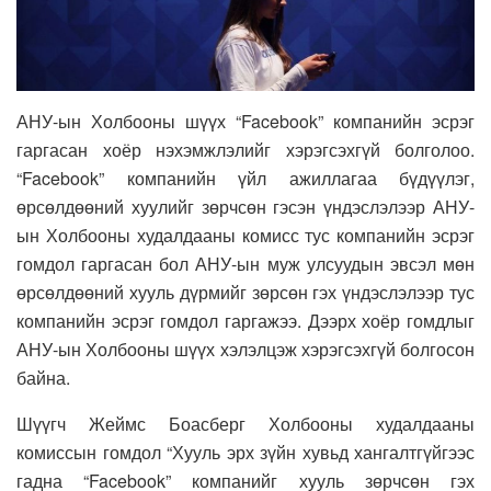
АНУ-ын Холбооны шүүх “Facebook” компанийн эсрэг
гаргасан хоёр нэхэмжлэлийг хэрэгсэхгүй болголоо.
“Facebook” компанийн үйл ажиллагаа бүдүүлэг,
өрсөлдөөний хуулийг зөрчсөн гэсэн үндэслэлээр АНУ-
ын Холбооны худалдааны комисс тус компанийн эсрэг
гомдол гаргасан бол АНУ-ын муж улсуудын эвсэл мөн
өрсөлдөөний хууль дүрмийг зөрсөн гэх үндэслэлээр тус
компанийн эсрэг гомдол гаргажээ. Дээрх хоёр гомдлыг
АНУ-ын Холбооны шүүх хэлэлцэж хэрэгсэхгүй болгосон
байна.
Шүүгч Жеймс Боасберг Холбооны худалдааны
комиссын гомдол “Хууль эрх зүйн хувьд хангалтгүйгээс
гадна “Facebook” компанийг хууль зөрчсөн гэх