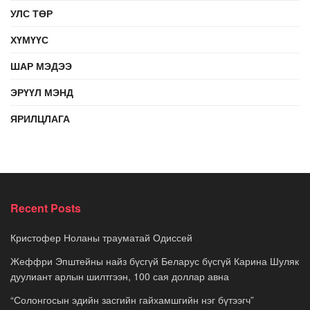
УЛС ТӨР
ХҮМҮҮС
ШАР МЭДЭЭ
ЭРҮҮЛ МЭНД
ЯРИЛЦЛАГА
Recent Posts
Кристофер Ноланы трауматай Одиссей
Жеффри Эпштейны найз бүсгүй Беларус бүсгүй Карина Шуляк
дуулиант арлын шилтгээн, 100 сая доллар авна
“Солонгосын эдийн засгийн гайхамшгийн нэг бүтээгч”