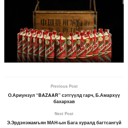
Previous Post
О.Ариунзул “BAZAAR” сэтгүүлд гарч, Б.Амархүү
бахархав
Next Post
Э.Эрдэнэжамъян МАН-ын Бага хуралд багтсангүй