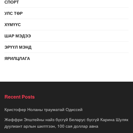
СПОРТ
УЛС ТӨР
ХҮМҮҮС
ШАР МЭДЭЭ
ЭРҮҮЛ МЭНД
ЯРИЛЦЛАГА
Recent Posts
Кристофер Ноланы трауматай Одиссей
Жеффри Эпштейны найз бүсгүй Беларус бүсгүй Карина Шуляк
дуулиант арлын шилтгээн, 100 сая доллар авна