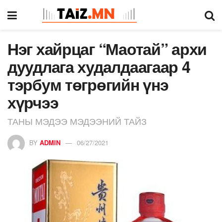
Нэг хайрцаг “Маотай” архи
дуудлага худалдаагаар 4
тэрбум төгрөгийн үнэ
хүрчээ
ТАНЫ МЭДЭЭ МЭДЭЭНИЙ ТАЙЗ
BY
ADMIN
06/27/2021