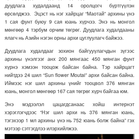
дуудлага худалдаанд 14 оролцогч бүртгүүлэн
өрсөлджээ. Эцэст нь нэг хайрцаг “Маотай” архины үнэ
1 сая фунт буюу 9 сая юань хүрчээ. Энэ нь монгол
мөнгөөр 4 тэрбум орчим төгрөг. Дуудлага худалдааны
ялагч нь Азийн нэгэн орны архи цуглуулагч байжээ.
Дуудлага худалдааг зохион байгууүлагчдын зүгээс
архины үнэлгээг анх 200 мянгаас 450 мянган фунт
хүрнэ хэмээн тооцож байсан байна. Тэр хайрцагт
нийтдээ 24 шил “Sun flower Moutai” архи байсан байна.
Иймээс нэг шил архины үнийг тооцвол 376 мянган
юань, монгол мөнгөөр 167 сая төгрөг хүрч байгаа юм.
Энэ мэдээлэл цацагдсанаас хойш интернэт
хэрэглэгчдээс “Нэг шил архи нь 376 мянган юань,
тэгэхээр 1 мл архины үнэ нь 752 юань болж байна” гэх
мэтээр сэтгэгдлээ илэрхийлжээ.