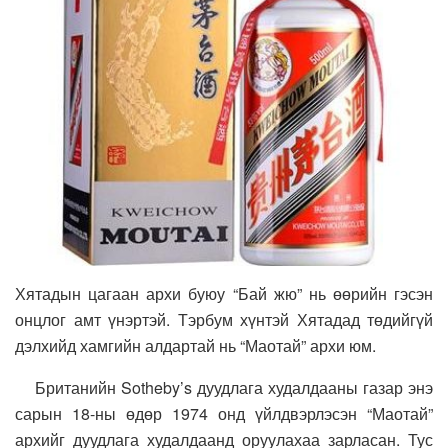
Хятадын цагаан архи буюу “Бай жю” нь өөрийн гэсэн
онцлог амт үнэртэй. Тэрбум хүнтэй Хятадад төдийгүй
дэлхийд хамгийн алдартай нь “Маотай” архи юм.
Британийн Sotheby’s дуудлага худалдааны газар энэ
сарын 18-ны өдөр 1974 онд үйлдвэрлэсэн “Маотай”
архийг дуудлага худалдаанд оруулахаа зарласан. Тус