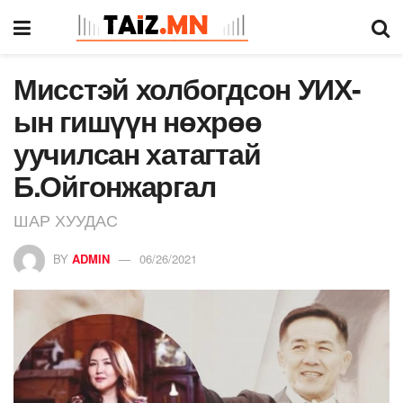
Мисстэй холбогдсон УИХ-
ын гишүүн нөхрөө
уучилсан хатагтай
Б.Ойгонжаргал
ШАР ХУУДАС
BY
ADMIN
06/26/2021