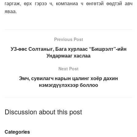
гаргаж, өрх гэрээ ч, компаниа ч өнгөтэй өөдтэй авч
яваа.
Previous Post
УЗ-өөс Солтаныг, Бага хурлаас “Бишрэлт”-ийн
Ундармааг хаслаа
Next Post
Эмч, сувилагч нарын цалинг хоёр дахин
нэмэгдүүлэхээр боллоо
Discussion about this post
Categories