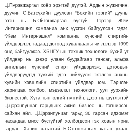
Ц.Пүрэвжаргал хоёр эрэгтэй дүүтэй. Ардын жүжигчин,
дуучин С.Батсүхийн дуулсан “Бөхийн гэргий” дууны
эзэн нь Б.Ойгонжаргал бүсгүй. Тэрээр Жем
Интернэшнл компаниа анх үүсгэн байгуулсан гэдэг.
“Жем Интернэшнл” компаниа хүнсний спиртийн
үйлдвэрлэл, гадаад дотоод худалдааны чиглэлээр 1999
онд байгуулжээ. ХБНГУ-ын техник технологи бүхий уг
үйлдвэр нь цэвэр улаан буудайгаар тансаг, альфа
ангиллын хүнсний спирт үйлдвэрлэж, дотоодын
үйлдвэрүүдэд түүхий эдээ нийлүүлж эхэлсэн анхны
хувийн хэвшлийн спиртийн үйлдвэр юм. Тэрчлэн
харилцаа холбоо, мэдээлэл технологи, уул уурхайн
бизнестэй. Хутагтын өлгий нутгийн, дээр нь шүтлэгтэй
Ц.цэрэнпунцаг гарьдынх ажил бизнес нь тэгширсэн
сайхан айл. Ц.Цэрэнпунцаг гарьд 30 гарсан идэрмэг
насандаа мисс бүсгүйтэй холбогдсон гэх ховын яриа
гардаг. Харин хатагтай Б.Отгонжаргал хатан ухаан