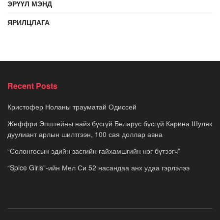
ЭРҮҮЛ МЭНД
ЯРИЛЦЛАГА
Recent Posts
Кристофер Ноланы трауматай Одиссей
Жеффри Эпштейны найз бүсгүй Беларус бүсгүй Карина Шуляк
дуулиант арлын шилтгээн, 100 сая доллар авна
“Солонгосын эдийн засгийн гайхамшгийн нэг бүтээгч”
“Spice Girls”-ийн Мел Си 52 насандаа анх удаа гэрлэлээ