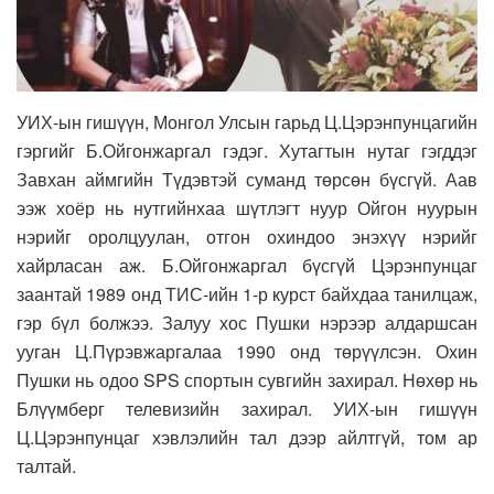
УИХ-ын гишүүн, Монгол Улсын гарьд Ц.Цэрэнпунцагийн
гэргийг Б.Ойгонжаргал гэдэг. Хутагтын нутаг гэгддэг
Завхан аймгийн Түдэвтэй суманд төрсөн бүсгүй. Аав
ээж хоёр нь нутгийнхаа шүтлэгт нуур Ойгон нуурын
нэрийг оролцуулан, отгон охиндоо энэхүү нэрийг
хайрласан аж. Б.Ойгонжаргал бүсгүй Цэрэнпунцаг
заантай 1989 онд ТИС-ийн 1-р курст байхдаа танилцаж,
гэр бүл болжээ. Залуу хос Пушки нэрээр алдаршсан
ууган Ц.Пүрэвжаргалаа 1990 онд төрүүлсэн. Охин
Пушки нь одоо SPS спортын сувгийн захирал. Нөхөр нь
Блүүмберг телевизийн захирал. УИХ-ын гишүүн
Ц.Цэрэнпунцаг хэвлэлийн тал дээр айлтгүй, том ар
талтай.