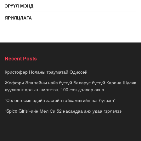
ЭРҮҮЛ МЭНД
ЯРИЛЦЛАГА
Recent Posts
Кристофер Ноланы трауматай Одиссей
Жеффри Эпштейны найз бүсгүй Беларус бүсгүй Карина Шуляк
дуулиант арлын шилтгээн, 100 сая доллар авна
“Солонгосын эдийн засгийн гайхамшгийн нэг бүтээгч”
“Spice Girls”-ийн Мел Си 52 насандаа анх удаа гэрлэлээ