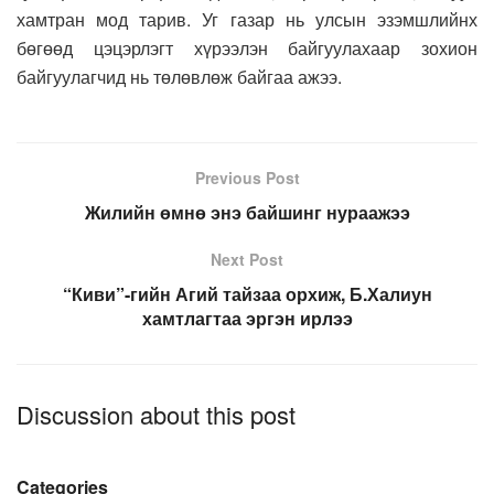
хамтран мод тарив. Уг газар нь улсын эзэмшлийнх
бөгөөд цэцэрлэгт хүрээлэн байгуулахаар зохион
байгуулагчид нь төлөвлөж байгаа ажээ.
Previous Post
Жилийн өмнө энэ байшинг нураажээ
Next Post
“Киви”-гийн Агий тайзаа орхиж, Б.Халиун
хамтлагтаа эргэн ирлээ
Discussion about this post
Categories