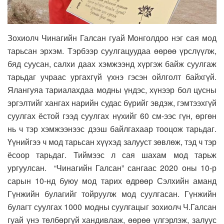
Зохиолч Чинагийн Галсан гуай Монголдоо нэг сая мод
тарьсан эрхэм. Тэрбээр суулгацуудаа өөрөө үрслүүлж,
бяд суусан, салхи даах хэмжээнд хүргэж байж суулгаж
тарьдаг учраас ургахгүй үхнэ гэсэн ойлголт байхгүй.
Ялангуяа тариалахдаа модны үндэс, хүнээр бол цусны
эргэлтийг хангах нарийн судас бүрийг эвдэж, гэмтээхгүй
суулгах ёстой гээд суулгах нүхийг 60 см-ээс гүн, өргөн
нь ч тэр хэмжээнээс дээш байлгахаар тооцож тарьдаг.
Үүнийгээ ч мод тарьсан хүүхэд залууст зөвлөж, тэд ч тэр
ёсоор тарьдаг. Тиймээс л сая шахам мод тарьж
ургуулсан. “Чинагийн Галсан” сангаас 2020 оны 10-р
сарын 10-нд буюу мод тарих өдрөөр Сэлхийн аманд
Гүнжийн булагийг тойруулж мод суулгасан. Гүнжийн
булагт суулгах 1000 модны суулгацыг зохиолч Ч.Галсан
гуай үнэ төлбөргүй хандивлаж, өөрөө үлгэрлэж, залуус