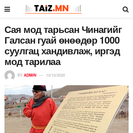
Сая мод тарьсан Чинагийг
Галсан гуай өнөөдөр 1000
суулгац хандивлаж, иргэд
мод тарилаа
BY
ADMIN
10/10/2020