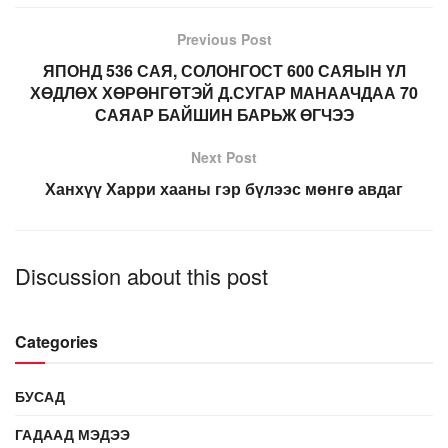
Previous Post
ЯПОНД 536 САЯ, СОЛОНГОСТ 600 САЯЫН ҮЛ
ХӨДЛӨХ ХӨРӨНГӨТЭЙ Д.СУГАР МАНААЧДАА 70
САЯАР БАЙШИН БАРЬЖ ӨГЧЭЭ
Next Post
Ханхүү Харри хааны гэр бүлээс мөнгө авдаг
Discussion about this post
Categories
БУСАД
ГАДААД МЭДЭЭ