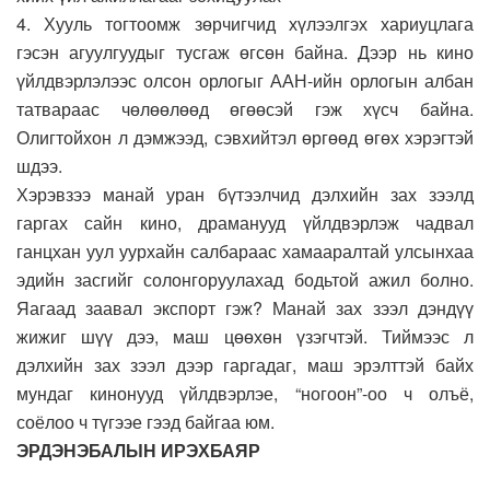
4. Хууль тогтоомж зөрчигчид хүлээлгэх хариуцлага
гэсэн агуулгуудыг тусгаж өгсөн байна. Дээр нь кино
үйлдвэрлэлээс олсон орлогыг ААН-ийн орлогын албан
татвараас чөлөөлөөд өгөөсэй гэж хүсч байна.
Олигтойхон л дэмжээд, сэвхийтэл өргөөд өгөх хэрэгтэй
шдээ.
Хэрэвзээ манай уран бүтээлчид дэлхийн зах зээлд
гаргах сайн кино, драманууд үйлдвэрлэж чадвал
ганцхан уул уурхайн салбараас хамааралтай улсынхаа
эдийн засгийг солонгоруулахад бодьтой ажил болно.
Яагаад заавал экспорт гэж? Манай зах зээл дэндүү
жижиг шүү дээ, маш цөөхөн үзэгчтэй. Тиймээс л
дэлхийн зах зээл дээр гаргадаг, маш эрэлттэй байх
мундаг кинонууд үйлдвэрлэе, “ногоон”-оо ч олъё,
соёлоо ч түгээе гээд байгаа юм.
ЭРДЭНЭБАЛЫН ИРЭХБАЯР