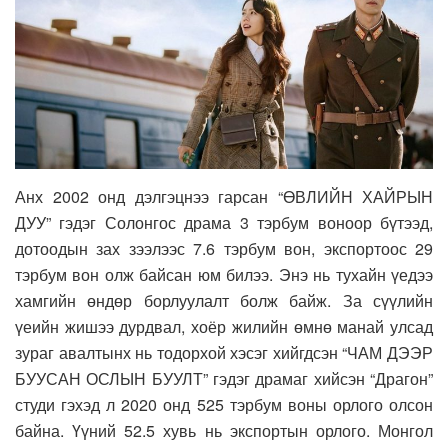
Анх 2002 онд дэлгэцнээ гарсан “ӨВЛИЙН ХАЙРЫН
ДУУ” гэдэг Солонгос драма 3 тэрбум воноор бүтээд,
дотоодын зах зээлээс 7.6 тэрбум вон, экспортоос 29
тэрбум вон олж байсан юм билээ. Энэ нь тухайн үедээ
хамгийн өндөр борлуулалт болж байж. За сүүлийн
үеийн жишээ дурдвал, хоёр жилийн өмнө манай улсад
зураг авалтынх нь тодорхой хэсэг хийгдсэн “ЧАМ ДЭЭР
БУУСАН ОСЛЫН БУУЛТ” гэдэг драмаг хийсэн “Драгон”
студи гэхэд л 2020 онд 525 тэрбум воны орлого олсон
байна. Үүний 52.5 хувь нь экспортын орлого. Монгол