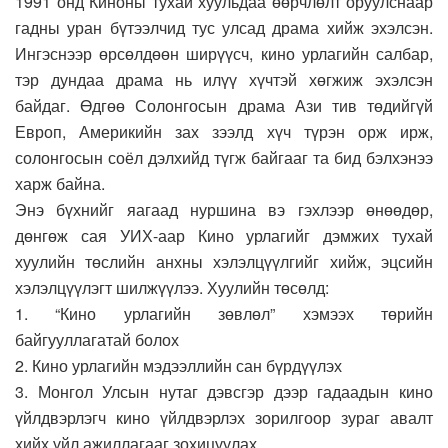
1991 онд Киноны тухай хуульдаа өөрчлөлт оруулснаар
гадны уран бүтээлчид тус улсад драма хийж эхэлсэн.
Ингэснээр өрсөлдөөн ширүүсч, кино урлагийн салбар,
тэр дундаа драма нь илүү хүчтэй хөгжиж эхэлсэн
байдаг. Өдгөө Солонгосын драма Ази тив төдийгүй
Европ, Америкийн зах зээлд хүч түрэн орж ирж,
солонгосын соёл дэлхийд түгж байгааг та бид бэлхэнээ
харж байна.
Энэ бүхнийг яагаад нуршина вэ гэхлээр өнөөдөр,
дөнгөж сая УИХ-аар Кино урлагийг дэмжих тухай
хуулийн төслийн анхны хэлэлцүүлгийг хийж, эцсийн
хэлэлцүүлэгт шилжүүлээ. Хуулийн төсөлд:
1. “Кино урлагийн зөвлөл” хэмээх төрийн
байгууллагатай болох
2. Кино урлагийн мэдээллийн сан бүрдүүлэх
3. Монгол Улсын нутаг дэвсгэр дээр гадаадын кино
үйлдвэрлэгч кино үйлдвэрлэх зорилгоор зураг авалт
хийх үйл ажиллагааг зохицуулах