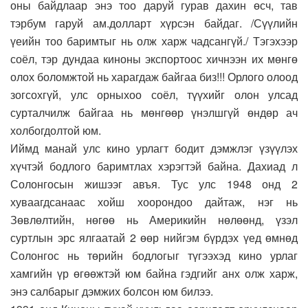
оны байдлаар энэ тоо даруй гурав дахин өсч, тав
тэрбум гаруй ам.долларт хүрсэн байдаг. /Сүүлийн
үеийн тоо баримтыг нь олж харж чадсангүй./ Тэгэхээр
соёл, тэр дундаа киноны экспортоос хичнээн их мөнгө
олох боломжтой нь харагдаж байгаа биз!!! Орлого олоод
зогсохгүй, улс орныхоо соёл, түүхийг олон улсад
сурталчилж байгаа нь мөнгөөр үнэлшгүй өндөр ач
холбогдолтой юм.
Иймд манай улс кино урлагт бодит дэмжлэг үзүүлэх
хүчтэй бодлого баримтлах хэрэгтэй байна. Дахиад л
Солонгосын жишээг авъя. Тус улс 1948 онд 2
хуваагдсанаас хойш хоорондоо дайтаж, нэг нь
Зөвлөлтийн, нөгөө нь Америкийн нөлөөнд, үзэл
суртлын эрс ялгаатай 2 өөр нийгэм бүрдэх үед өмнөд
Солонгос нь төрийн бодлогыг түгээхэд кино урлаг
хамгийн үр өгөөжтэй юм байна гэдгийг анх олж харж,
энэ салбарыг дэмжих болсон юм билээ.