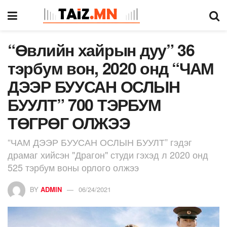
“Өвлийн хайрын дуу” 36
тэрбум вон, 2020 онд “ЧАМ
ДЭЭР БУУСАН ОСЛЫН
БУУЛТ” 700 ТЭРБУМ
ТӨГРӨГ ОЛЖЭЭ
“ЧАМ ДЭЭР БУУСАН ОСЛЫН БУУЛТ” гэдэг
драмаг хийсэн "Драгон" студи гэхэд л 2020 онд
525 тэрбум воны орлого олжээ
BY
ADMIN
06/24/2021