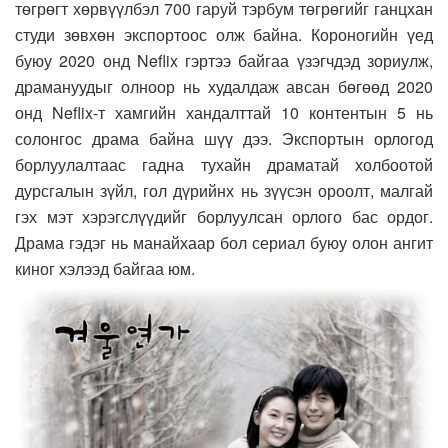
төгрөгт хөрвүүлбэл 700 гаруй тэрбум төгрөгийг ганцхан
студи зөвхөн экспортоос олж байна. Короногийн үед
буюу 2020 онд Neflix гэртээ байгаа үзэгчдэд зориулж,
драмануудыг олноор нь худалдаж авсан бөгөөд 2020
онд Neflix-т хамгийн хандалттай 10 контентын 5 нь
солонгос драма байна шүү дээ. Экспортын орлогод
борлуулалтаас гадна тухайн драматай холбоотой
дурсгалын зүйл, гол дүрийнх нь зүүсэн ороолт, малгай
гэх мэт хэрэгслүүдийг борлуулсан орлого бас ордог.
Драма гэдэг нь манайхаар бол сериал буюу олон ангит
киног хэлээд байгаа юм.