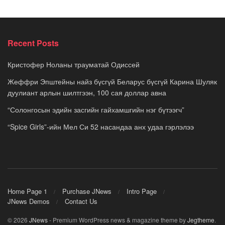
Recent Posts
Кристофер Ноланы трауматай Одиссей
Жеффри Эпштейны найз бүсгүй Беларус бүсгүй Карина Шуляк
дуулиант арлын шилтгээн, 100 сая доллар авна
“Солонгосын эдийн засгийн гайхамшгийн нэг бүтээгч”
“Spice Girls”-ийн Мел Си 52 насандаа анх удаа гэрлэлээ
Home Page 1
Purchase JNews
Intro Page
JNews Demos
Contact Us
© 2026
JNews
- Premium WordPress news & magazine theme by
Jegtheme
.