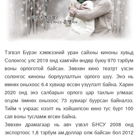
Тэгвэл Бүрэн хэмжээний уран сайхны киноны хувьд
Солонгос улс 2019 онд хамгийн өндөр буюу 970 тэрбум
воны орлоготой байсан. Зөвхөн кино театрт үзсэн
солонгос киноны борлуулалтын орлого шүү. Энэ нь
өмнөх оныхоос 6.4 хувиар өссөн үзүүлэлт байна. Харин
2020 онд энэ салбарын орлого цар тахлын улмаас
огцом /өмнөх оныхоос 73 хувиар/ буурсан байналээ.
Тийм ч учраас нээлт нь хойшилсон кино тус бүрт 100
сая воны тусламж өгсөн байна.
Зөвхөн драмагаар нь авч үзвэл БНСУ 2008 онд
экспортоос 1,8 тэрбум ам.доллар олж байсан бол 2012