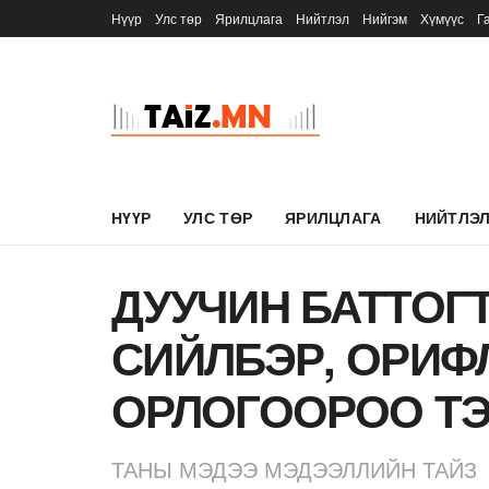
Нүүр
Улс төр
Ярилцлага
Нийтлэл
Нийгэм
Хүмүүс
Г
НҮҮР
УЛС ТӨР
ЯРИЛЦЛАГА
НИЙТЛЭ
ДУУЧИН БАТТОГ
СИЙЛБЭР, ОРИ
ОРЛОГООРОО ТЭ
ТАНЫ МЭДЭЭ МЭДЭЭЛЛИЙН ТАЙЗ