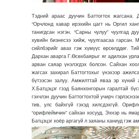
Тэдний араас дуучин Баттогтох жагсана. Д
“Орчлонд хавар ирэхийн цагт нь Оргил ханг
танигдсан нэгэн. “Сарны чулуу” чуулгад д
хувийн бизнесээ хийж, чуулгаасаа гарсан. 
сийлбэрийг авах гэж хүмүүс өрсөлддөг. Ти
Дархан аварга Г.Өсөхбаярыг яг адилхан урлас
арван саяар үнэлэгдэх болсон. Сайхан хоо
жагсах захирал Баттогтохыг үнэхээр ажилс
бүтээсэн залуу. Амжилттай яваа эр хүний а
Х.Батцэцэг гээд Баянхонгорын гаралтай бүс
гэхчлэн дуучин Баттогтохтой учирч гэрлэснэ
тив, улс байхгүй гэхэд хилсдэхгүй. Ори
“орифлеймчин” сайхан хосууд. Эхнэр нь ямар
Батцэцэг хоёр аргагүй л заяаны ханиуд гэж а