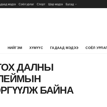
адаад мэдээ
Соёл урлаг
Спорт
Шар мэдээ
Бусад
Л
НИЙГЭМ
ХҮМҮҮС
ГАДААД МЭДЭЭ
СОЁЛ УРЛА
ТОХ ДАЛНЫ
ФЛЕЙМЫН
РГҮҮЛЖ БАЙНА