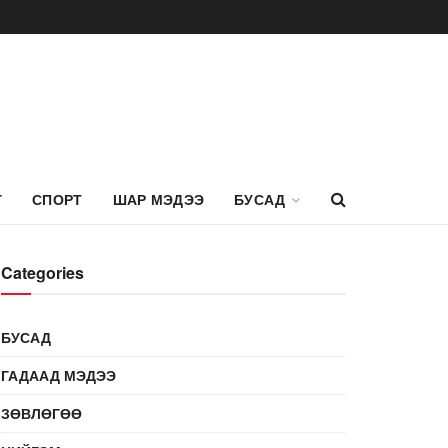
Г
СПОРТ
ШАР МЭДЭЭ
БУСАД
Categories
БУСАД
ГАДААД МЭДЭЭ
ЗӨВЛӨГӨӨ