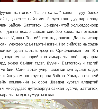
уучин Баттогтох “Гэнэн сэтгэл” киноны дуу болох
ай цэцэглэнээ найз минь” гэдэг ганц дуугаар олонд
уучин байсан Баттогтох Орифлеймтэй холбогдсоноор
Мөн далны ясаар сайхан сийлбэр хийж, Баттогтохын
ймээс “Далны Тоогий” гэж алдаршсан. Далны ясаар
ан, үнэхээр уран гартэй нэгэн. Нэг сийлбэр нь хэдэн
лойтой, уран гартай, дээр нь Орифлеймын топ 10-т
аг, хөдөлмөрч, өөрийнхөө амьдралыг хоёр гараараа
рд эхнэр байдаг гэдэг. Дуучин Баттогтохын гэргий
гүй бий. Сайн эртэй учирч эмэгтэй хүн зүсийг олдог
эс хойш улам өнгө зүс ороод байгаа. Хамтдаа очоогүй
флейм компанийн эх орон Шведэд хүртэл алдартай
 ч миссүүдээс дутахааргүй сайхан бүсгүй, Баттогтох,
мьдралыг мэдэх хүмүүс магтдаг.