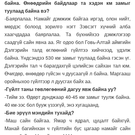
байна. Өнөөдрийн байдлаар та хэдэн км замыг
туулаад байна вэ?
-Баярлалаа. Намайг дэмжиж байгаа иргэд, олон нийт,
мөрдэс болоод зорилго нэгт Зэвсэгт хүчний алба
хаагчдадаа баярлалаа. Та бүхнийхээ дэмжлэгээр
саадгүй сайн явна аа. Яг одоо бол Говь-Алтай аймгийн
Дэлгэрийн талд өглөөний гүйлтээ хийчхээд, үдэлж
байна. Үндсэндээ 530 км замыг туулаад байна гэсэн үг.
Дэлгэрийн тал ч барагдахгүй цэлийсэн сайхан тал юм.
Өчигдөр, өнөөдөр гүйсэн ч дуусаагүй л байна. Маргааш
оройныхоо гүйлтээр л дуусгах байх аа.
-Гүйлт таны төвлөгөөний дагуу явж байна уу?
-Тийм ээ. Өдөрт дунджаар 40-45 км замыг туулж байна.
40 км-ээс бол бууж үзээгүй, энэ хугацаанд.
-Бие эрүүл мэндийн тухайд?
-Маш сайн байгаа. Ямар ч ядрал, цуцалт байхгүй.
Манай багийнхан ч гүйлтийн бус цагаар намайг сайн