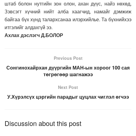
штаб болон нутгийн зон олон, ахан дүүс, найз нөхөд,
Зэвсэгт хүчний нийт алба хаагчид, намайг дэмжиж
байгаа бүх хүнд талархсанаа илэрхийлье. Та бүхнийхээ
итгэлийг алдахгүй ээ.
Ахлах дэслэгч Д.БОЛОР
Previous Post
Сонгинохайрхан дүүргийн МАН-ын хороог 100 сая
төгрөгөөр шагнажээ
Next Post
У.Хүрэлсүх цэргийн парадыг цуцлах чиглэл өгчээ
Discussion about this post