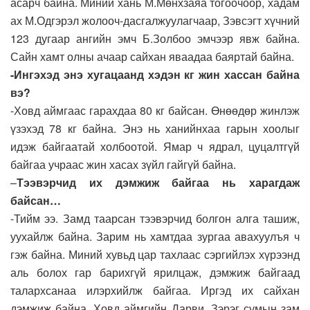
асарч байна. Миний хань М.Мөнхзаяа тогоочоор, хадам
ах М.Одгэрэл жолооч-дасгалжуулагчаар, Зэвсэгт хүчний
123 дугаар ангийн эмч Б.Золбоо эмчээр явж байна.
Сайн хамт олны ачаар сайхан яваадаа баяртай байна.
-Ингэхэд энэ хугацаанд хэдэн кг жин хассан байна
вэ?
-Ховд аймгаас гарахдаа 80 кг байсан. Өнөөдөр жинлэж
үзэхэд 78 кг байна. Энэ нь ханийнхаа гарын хоолыг
идэж байгаатай холбоотой. Ямар ч ядрал, цуцалтгүй
байгаа учраас жин хасах зүйл гайгүй байна.
–
Тээвэрчид их дэмжиж байгаа нь харагдаж
байсан…
-Тийм ээ. Замд таарсан тээвэрчид болгон алга ташиж,
уухайлж байна. Зарим нь хамтдаа зургаа авахуулъя ч
гэж байна. Миний хувьд цар тахлаас сэргийлэх хүрээнд
аль болох гар барихгүй ярилцаж, дэмжиж байгаад
талархсанаа илэрхийлж байгаа. Иргэд их сайхан
дэмжиж байна. Ховд аймгийн Дарви, Зэрэг сумын зам