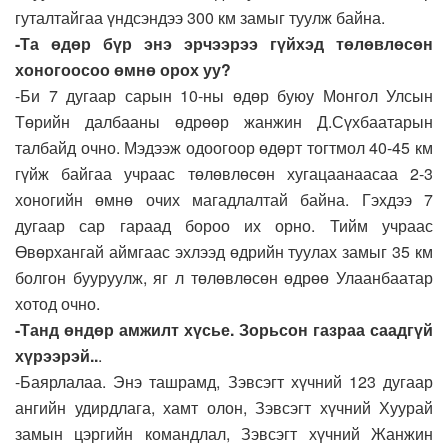
гуталтайгаа үндсэндээ 300 км замыг туулж байна.
-Та өдөр бүр энэ эрчээрээ гүйхэд төлөвлөсөн
хоногоосоо өмнө орох уу?
-Би 7 дугаар сарын 10-ны өдөр буюу Монгол Улсын
Төрийн далбааны өдрөөр жанжин Д.Сүхбаатарын
талбайд очно. Мэдээж одоогоор өдөрт тогтмол 40-45 км
гүйж байгаа учраас төлөвлөсөн хугацаанаасаа 2-3
хоногийн өмнө очих магадлалтай байна. Гэхдээ 7
дугаар сар гараад бороо их орно. Тийм учраас
Өвөрхангай аймгаас эхлээд өдрийн туулах замыг 35 км
болгон бууруулж, яг л төлөвлөсөн өдрөө Улаанбаатар
хотод очно.
-Танд өндөр амжилт хүсье. Зорьсон газраа саадгүй
хүрээрэй..
.
-Баярлалаа. Энэ ташрамд, Зэвсэгт хүчний 123 дугаар
ангийн удирдлага, хамт олон, Зэвсэгт хүчний Хуурай
замын цэргийн командлал, Зэвсэгт хүчний Жанжин