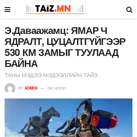
Э.Даваажамц: ЯМАР Ч
ЯДРАЛТ, ЦУЦАЛТГҮЙГЭЭР
530 КМ ЗАМЫГ ТУУЛААД
БАЙНА
ТАНЫ МЭДЭЭ МЭДЭЭЛЛИЙН ТАЙЗ
BY
ADMIN
06/14/2021