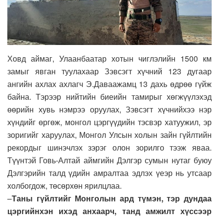
Ховд аймаг, Улаанбаатар хотын чиглэлийн 1500 км
замыг явган туулахаар Зэвсэгт хүчний 123 дугаар
ангийн ахлах ахлагч Э.Даваажамц 13 дахь өдрөө гүйж
байна. Тэрээр нийтийн биеийн тамирыг хөгжүүлэхэд
өөрийн хувь нэмрээ оруулах, Зэвсэгт хүчнийхээ нэр
хүндийг өргөж, монгол цэргүүдийн тэсвэр хатуужил, эр
зоригийг харуулах, Монгол Улсын холын зайн гүйлтийн
рекордыг шинэчлэх зэрэг олон зорилго тээж яваа.
Түүнтэй Говь-Алтай аймгийн Дэлгэр сумын нутаг буюу
Дэлгэрийн талд үдийн амралтаа эдлэх үеэр нь утсаар
холбогдож, төсөрхөн ярилцлаа.
–
Таны гүйлтийг Монголын ард түмэн, тэр дундаа
цэргийнхэн ихэд анхаарч, танд амжилт хүссээр