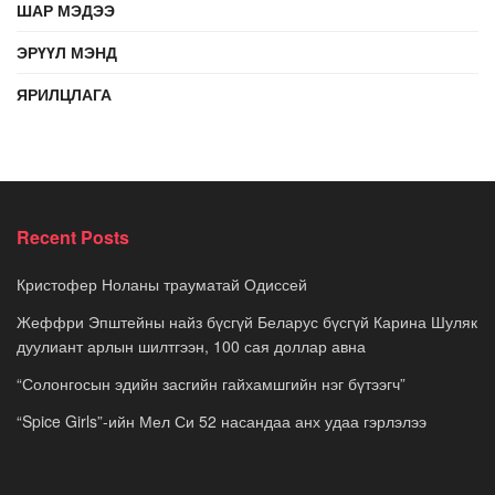
ШАР МЭДЭЭ
ЭРҮҮЛ МЭНД
ЯРИЛЦЛАГА
Recent Posts
Кристофер Ноланы трауматай Одиссей
Жеффри Эпштейны найз бүсгүй Беларус бүсгүй Карина Шуляк
дуулиант арлын шилтгээн, 100 сая доллар авна
“Солонгосын эдийн засгийн гайхамшгийн нэг бүтээгч”
“Spice Girls”-ийн Мел Си 52 насандаа анх удаа гэрлэлээ