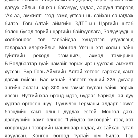
дагуух айлын бяцхан багачууд ундаа, ааруул тэврээд
“Ах аа, амжилт” гээд замд угтсан нь сайхан санагдаж
билээ. Говь-Алтай аймгийн ЗДТГ-ын Цэргийн штаб
болон бусад төрийн цэргийн байгууллага, Залуучуудын
холбооноос төв талбайдаа хүндэтгэл үзүүлсэнд
талархал илэрхийлье. Монгол Улсын хэт холын зайн
гүйлтийн рекорд эзэмшигч, ахмад тамирчин
Б.Болдбаатар гуай намайг зорьж ирэн уулзаж, амжилт
хүссэн. Бүр Говь-Аймгийн Алтай хотоос гарахад хамт
дагаж гүйсэн. Бас манай Зэвсэгт хүчний 325 дугаар
ангийн ахлагч нар 300 км замыг туулан байж, зорьж
ирсэн. Нутгийнхаа брэнд идээ, будааг бариад, ая дуу
хүртэл өргөсөн шүү. Түүнчлэн Германы алдарт “lowa”
брэндийн хамт олныг дурдах ёстой. Монгол дахь
дэлгүүрийн хамт олноос “Гүйхдээ өмсөөрэй” гээд хот
хоорондын тээврийн машинаар надад их сайхан гутал
явуулсан. Хөнгөн бөгөөд тухтай юм билээ. Тэр