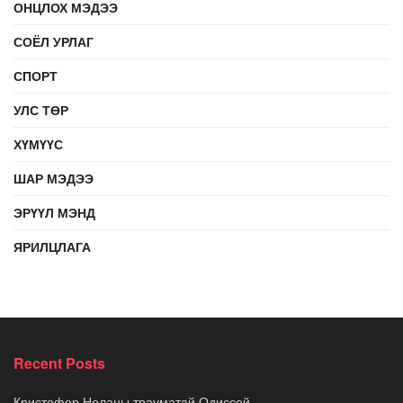
ОНЦЛОХ МЭДЭЭ
СОЁЛ УРЛАГ
СПОРТ
УЛС ТӨР
ХҮМҮҮС
ШАР МЭДЭЭ
ЭРҮҮЛ МЭНД
ЯРИЛЦЛАГА
Recent Posts
Кристофер Ноланы трауматай Одиссей