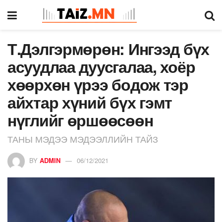
Т.Дэлгэрмөрөн: Ингээд бүх
асуудлаа дуусгалаа, хоёр
хөөрхөн үрээ бодож тэр
айхтар хүний бүх гэмт
нүглийг өршөөсөөн
ТАНЫ МЭДЭЭ МЭДЭЭЛЛИЙН ТАЙЗ
BY
ADMIN
06/12/2021