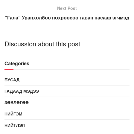
Next Post
“Гала” Уранхолбоо нөхрөөсөө таван насаар эгчмэд
Discussion about this post
Categories
БУСАД
ГАДААД МЭДЭЭ
ЗӨВЛӨГӨӨ
НИЙГЭМ
НИЙТЛЭЛ