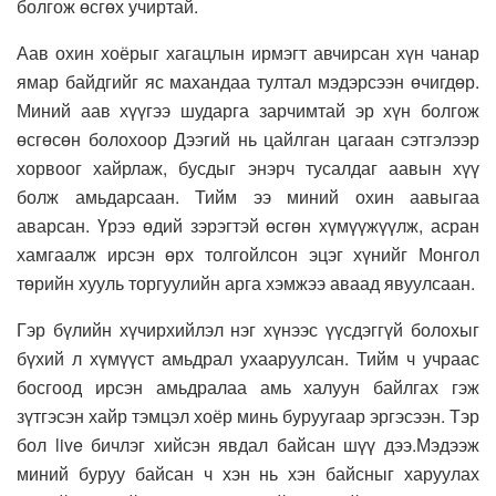
болгож өсгөх учиртай.
Аав охин хоёрыг хагацлын ирмэгт авчирсан хүн чанар
ямар байдгийг яс махандаа тултал мэдэрсээн өчигдөр.
Миний аав хүүгээ шударга зарчимтай эр хүн болгож
өсгөсөн болохоор Дээгий нь цайлган цагаан сэтгэлээр
хорвоог хайрлаж, бусдыг энэрч тусалдаг аавын хүү
болж амьдарсаан. Тийм ээ миний охин аавыгаа
аварсан. Үрээ өдий зэрэгтэй өсгөн хүмүүжүүлж, асран
хамгаалж ирсэн өрх толгойлсон эцэг хүнийг Монгол
төрийн хууль торгуулийн арга хэмжээ аваад явуулсаан.
Гэр бүлийн хүчирхийлэл нэг хүнээс үүсдэггүй болохыг
бүхий л хүмүүст амьдрал ухааруулсан. Тийм ч учраас
босгоод ирсэн амьдралаа амь халуун байлгах гэж
зүтгэсэн хайр тэмцэл хоёр минь буруугаар эргэсээн. Тэр
бол live бичлэг хийсэн явдал байсан шүү дээ.Мэдээж
миний буруу байсан ч хэн нь хэн байсныг харуулах