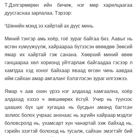
Т.Дэлгэрмөрөн ийн бичиж, нэг мөр харилцаагаа
дуусгаснаа зарлалаа. Тэрээр:
“Шөнийн мэнд ээ хайртай ах дүүс минь.
Миний тэнгэр амь хоёр, гоё зураг байгаа биз. Аавыг нь
өсгөн хүмүүжүүлж, хайраараа бүтээсэн өвөөдөө Зөөсий
ямар их хайртай гэж санана. Хөөрхий миний өвөө
ганцаараа хөл хорионд уйтгарлаж байгаадаа гэсээр л
хамтдаа хэд хоног байхаар яваад өгсөн чинь аавдаа
ийм сайхан амар амгаланг бэлэглэсэн зураг илгээжээ.
Ямар ч аав охин үрээ нэг алдахад хамгаална, хоёр
алдахад хэзээ ч зөвшөөрөх ёсгүй. Учир нь түүнээс
цааших бүх цаг хугацаа нь бусдын аманд багтсан
золиос болох учраас анхнаас нь эцгийн хайраар мэдлэг
боловсролд нь, ухамсарт хүн чанартай ээж байхад нь,
гэрийн эзэгтэй болоход нь тусалж, сайхан эмэгтэйг бий