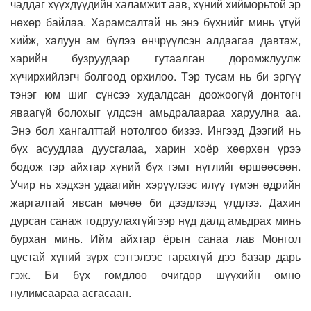
чаддаг хүүхдүүдийн халамжит аав, хүний хийморьтой эр
нөхөр байлаа. Харамсалтай нь энэ бүхнийг минь үгүй
хийж, халуун ам бүлээ өнчрүүлсэн алдаагаа давтаж,
харийн бузруудаар гутаалган доромжлуулж
хүчирхийлэгч болгоод орхилоо. Тэр тусам нь би эргүү
тэнэг юм шиг сүнсээ худалдсан доожоогүй донтогч
яваагүй болохыг үлдсэн амьдралаараа харуулна аа.
Энэ бол хангалттай нотолгоо бизээ. Ингээд Дээгий нь
бүх асуудлаа дуусгалаа, харин хоёр хөөрхөн үрээ
бодож тэр айхтар хүний бүх гэмт нүглийг өршөөсөөн.
Учир нь хэдхэн удаагийн хэрүүлээс илүү түмэн өдрийн
жаргалтай явсан мөчөө би дээдлээд үлдлээ. Дахин
дурсан санаж тодруулахгүйгээр нүд далд амьдрах минь
бурхан минь. Ийм айхтар ёрын санаа лав Монгол
цустай хүний зүрх сэтгэлээс гарахгүй дээ базар дарь
гэж. Би бүх гомдлоо өчигдөр шүүхийн өмнө
нулимсаараа асгасаан.