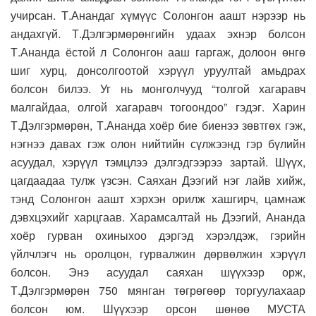
учирсан. Т.Анандаг хүмүүс Солонгон аашт нэрээр нь
андахгүй. Т.Дэлгэрмөрөнгийн удаах эхнэр болсон
Т.Ананда ёстой л Солонгон ааш гаргаж, долоон өнгө
шиг хурц, донсолгоотой хэрүүл уруултай амьдрах
болсон билээ. Уг нь монголчууд “толгой хагаравч
малгайдаа, олгой хагаравч тогоондоо” гэдэг. Харин
Т.Дэлгэрмөрөн, Т.Ананда хоёр бие биенээ зөвтгөх гэж,
нэгнээ давах гэж олон нийтийн сүлжээнд гэр бүлийн
асуудал, хэрүүл тэмцлээ дэлгэдгээрээ зартай. Шүүх,
цагдаадаа тулж үзсэн. Саяхан Дээгий нэг лайв хийж,
тэнд Солонгон аашт хэрхэн орилж хашгирч, цамнаж
дэвхцэхийг харцгаав. Харамсалтай нь Дээгий, Ананда
хоёр гурван охиныхоо дэргэд хэрэлдэж, гэрийн
үйлчлэгч нь оролцон, гурвалжин дөрвөлжин хэрүүл
болсон. Энэ асуудал саяхан шүүхээр орж,
Т.Дэлгэрмөрөн 750 мянган төгрөгөөр торгуулахаар
болсон юм. Шүүхээр орсон шөнөө МУСТА