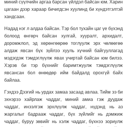
миний сүүлчийн аргаа барсан үйлдэл байсан юм. Харин
цагаан дээр хараар бичигдсэн хуулинд би хүндэтгэлтэй
хандсаан.
Надад нэг л алдаа байсан. Тэр бол тухайн цаг үе бүхэнд
болоод өнгөрч байсан хулгай, хууралт, архидалт,
доромжлол, эд хөрөнгөөрөө тоглуулж эрх чөлөөгөө
алдаж явсан бүх зүйлээ хууль хүчний байгууллагад
мэдэгдэж тэмдэглүүлж явах учиртай байсан юм билээ.
Хэрэв би тэр бүхнийг баримтжуулж тэмдэглүүлж
явсансан бол өнөөдөр ийм байдалд орохгүй байх
байлаа.
Гэхдээ Дээгий нь урдах замаа засаад авлаа. Тийм ээ би
эхнэрээ хайрлаж чаддаг, миний амиа гэж дуудаж
чаддаг, инээлгэж эрхлүүлж чаддаг, нүдэнд нь аз
жаргалыг бадрааж чаддаг, бүх зүйлийг нь дэмжиж
чаддаг, буруу зөвийг нь хэлж чаддаг, бүхнээ зориулж