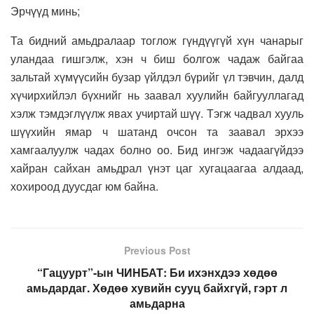
Эрчүүд минь;
Та бидний амьдралаар тоглож гүндүүгүй хүн чанарыг
уландаа гишгэлж, хэн ч биш болгож чадаж байгаа
зальтай хүмүүсийн бузар үйлдэл бүрийг үл тэвчин, далд
хүчирхийлэл бүхнийг нь заавал хуулийн байгууллагад
хэлж тэмдэглүүлж явах учиртай шүү. Тэгж чадвал хууль
шүүхийн ямар ч шатанд очсон та заавал эрхээ
хамгаалуулж чадах болно оо. Бид ингэж чадаагүйдээ
хайран сайхан амьдрал үнэт цаг хугацаагаа алдаад,
хохироод дуусдаг юм байна.
Previous Post
“Гацуурт”-ын ЧИНБАТ: Би ихэнхдээ хөдөө
амьдардаг. Хөдөө хувийн сууц байхгүй, гэрт л
амьдарна