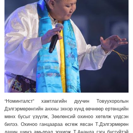
“Номинталст” хамтлагийн дуучин Товуухоролын
Дэлгэрмөрөнгийн анхны эхнэр хүнд өвчнөөр ертөнцийн
мөнх бусыг үзүүлж, Зөөлөнсий охиноо хөтөлж үлдсэн
билээ. Охиноо ганцаараа өсгөж явсан Т.Дэлгэрмөрөн
дахин шинэ амьдрал зохиож Т.Ананда гэгч бүсгүйтэй