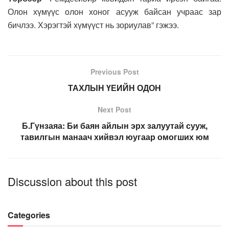
Олон хүмүүс олон хоног асууж байсан учраас зар
бичлээ. Хэрэгтэй хүмүүст нь зориулав” гэжээ.
Previous Post
ТАХЛЫН ҮЕИЙН ОДОН
Next Post
Б.Гүнзаяа: Би баян айлын эрх залуутай сууж,
тавилгын манаач хийвэл юугаар омогших юм
Discussion about this post
Categories