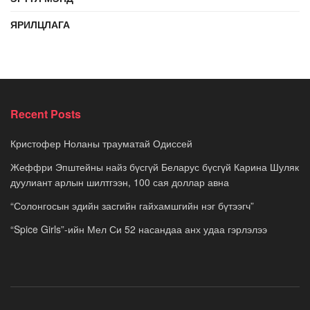
ЯРИЛЦЛАГА
Recent Posts
Кристофер Ноланы трауматай Одиссей
Жеффри Эпштейны найз бүсгүй Беларус бүсгүй Карина Шуляк
дуулиант арлын шилтгээн, 100 сая доллар авна
“Солонгосын эдийн засгийн гайхамшгийн нэг бүтээгч”
“Spice Girls”-ийн Мел Си 52 насандаа анх удаа гэрлэлээ