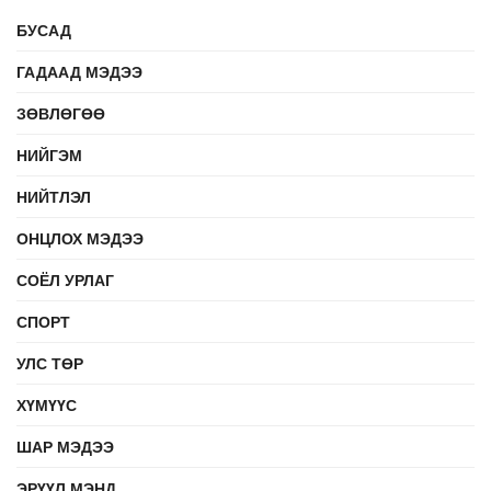
БУСАД
ГАДААД МЭДЭЭ
ЗӨВЛӨГӨӨ
НИЙГЭМ
НИЙТЛЭЛ
ОНЦЛОХ МЭДЭЭ
СОЁЛ УРЛАГ
СПОРТ
УЛС ТӨР
ХҮМҮҮС
ШАР МЭДЭЭ
ЭРҮҮЛ МЭНД