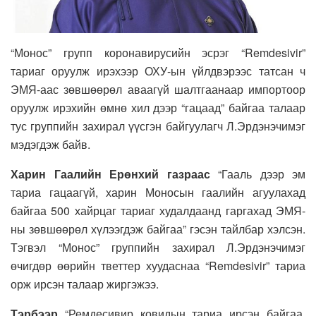
“Монос” групп коронавирусийн эсрэг “Remdesivir”
тариаг оруулж ирэхээр ОХУ-ын үйлдвэрээс татсан ч
ЭМЯ-аас зөвшөөрөл аваагүй шалтгаанаар импортоор
оруулж ирэхийн өмнө хил дээр “гацаад” байгаа талаар
тус группийн захирал үүсгэн байгуулагч Л.Эрдэнэчимэг
мэдэгдэж байв.
Харин Гаалийн Ерөнхий газраас
“Гааль дээр эм
тариа гацаагүй, харин Моносын гаалийн агуулахад
байгаа 500 хайрцаг тариаг худалдаанд гаргахад ЭМЯ-
ны зөвшөөрөл хүлээгдэж байгаа” гэсэн тайлбар хэлсэн.
Тэгвэл “Монос” группийн захирал Л.Эрдэнэчимэг
өчигдөр өөрийн тветтер хуудаснаа “Remdesivir” тариа
орж ирсэн талаар жиргэжээ.
Тэрбээр
“Ремдесивир ковидын тариа ирсэн байгаа.