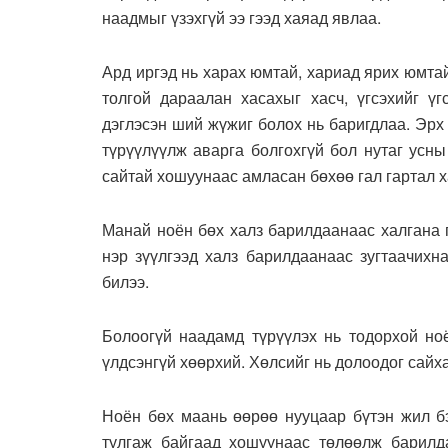
наадмыг үзэхгүй ээ гээд хаяад явлаа.
Ард иргэд нь харах юмтай, хариад ярих юмта
толгой дараалан хасахыг хасч, үгсэхийг ү
дэглэсэн ший жүжиг болох нь баригдлаа. Эрх
түрүүлүүлж аварга болгохгүй бол нутаг усны
сайтай хошуунаас амласан бөхөө гал гартал ха
Манай ноён бөх халз барилдаанаас халгана 
нэр зүүлгээд халз барилдаанаас зугтаачихна
билээ.
Болоогүй наадамд түрүүлэх нь тодорхой но
үлдсэнгүй хөөрхий. Хөлсийг нь долоодог сайх
Ноён бөх маань өөрөө нууцаар бүтэн жил б
тулгаж байгаад хошуунаас төлөөлж барилда