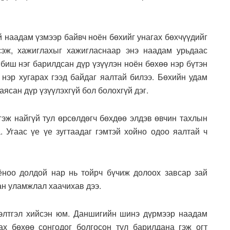
й наадам үзмээр байвч ноён бөхийг унагах бөхчүүдийг
гсэж, хажиглахыг хажигласнаар энэ наадам урьдаас
 биш нэг барилдсан дүр үзүүлэн ноён бөхөө нэр бүтэн
 нэр хугарах гээд байдаг яалтай билээ. Бөхийн удам
ясан дүр үзүүлэхгүй бол болохгүй дэг.
гэж найгүй тул өрсөлдөгч бөхдөө элдэв өвчин тахлын
. Угаас үе үе зугтаадаг гэмтэй хойно одоо яалтай ч
ёноо долдой нар нь тойрч бүчиж долоох завсар зай
ан уламжлал хаачихав дээ.
элтгэл хийсэн юм. Даншигийн шинэ дүрмээр наадам
х бөхөө сонгодог болгосон тул барилдана гэж огт