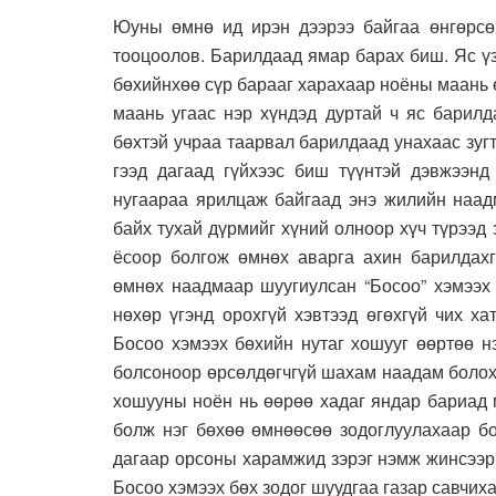
Юуны өмнө ид ирэн дээрээ байгаа өнгөрсө
тооцоолов. Барилдаад ямар барах биш. Яс ү
бөхийнхөө сүр барааг харахаар ноёны маань ө
маань угаас нэр хүндэд дуртай ч яс барилд
бөхтэй учраа таарвал барилдаад унахаас зугт
гээд дагаад гүйхээс биш түүнтэй дэвжээнд
нугаараа ярилцаж байгаад энэ жилийн наадм
байх тухай дүрмийг хүний олноор хүч түрээд
ёсоор болгож өмнөх аварга ахин барилдахг
өмнөх наадмаар шуугиулсан “Босоо” хэмээх 
нөхөр үгэнд орохгүй хэвтээд өгөхгүй чих ха
Босоо хэмээх бөхийн нутаг хошууг өөртөө н
болсоноор өрсөлдөгчгүй шахам наадам болох
хошууны ноён нь өөрөө хадаг яндар бариад 
болж нэг бөхөө өмнөөсөө зодоглуулахаар б
дагаар орсоны харамжид зэрэг нэмж жинсээр
Босоо хэмээх бөх зодог шуудгаа газар савчих