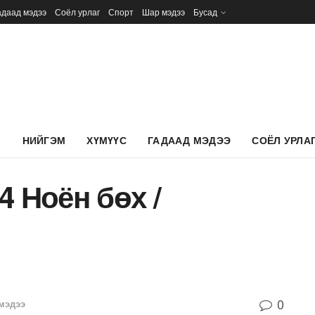
адаад мэдээ
Соёл урлаг
Спорт
Шар мэдээ
Бусад
Л
НИЙГЭМ
ХҮМҮҮС
ГАДААД МЭДЭЭ
СОЁЛ УРЛА
4 Ноён бөх /
0
мэдээ