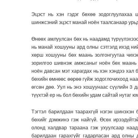
Эцэст нь хэн гэдэг бөхөө зодоглуулахаа
шинжсэний эцэст манай ноён таалсанаар урьд
Өнөөх амлуулсан бөх нь наадамд түрүүлэхээс
нь манай хошууны ард олны сэтгэлд ихэд ни
хөрш хошууны бөх маань золгонгуутаа чихэн
зорилгоо шивнэж амжсаныг ноён бөх маань ё
ноён давсан мэт харагдах нь хэн хэндээ хал б
бөхийн өмнөөс өөрөө гүйж зодоглочихоод наа
өгсөн дөө. Уул нь энэ хошуунаас сүүлийн 3 
түүхтэй ер нь бол бөхийн удам сайтай нутаг ю
Тэгтэл барилдаан таарахгүй нэгэн шинэхэн 
бөхийг дэмжинэ гэж найгүй. Өсөх ирээдүйтэ
олонд халдвар тараана гэж ухуулсаар наад
барилдаан гарахгүйг гадарласан ард олны д