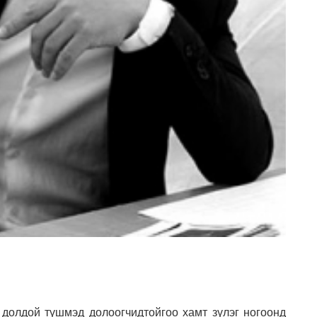
, долдой түшмэд долоогчидтойгоо хамт зүлэг ногоонд