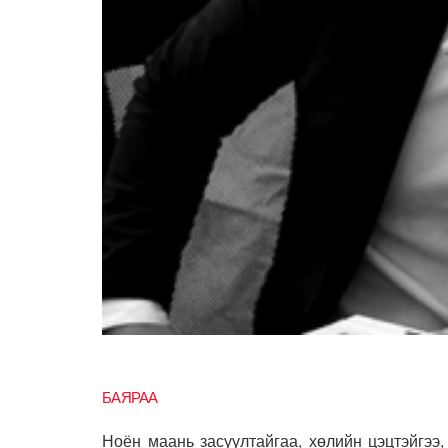
БАЯРАА
Ноён маань засуултайгаа, хөлийн цэцтэйгээ