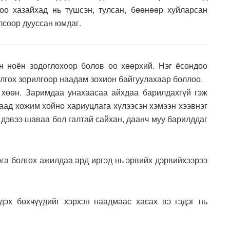
оо хазайхад нь түшсэн, тулсан, бөөнөөр хуйларсан
лсоор дууссан юмдаг.
 ноён зодоглохоор болов оо хөөрхий. Нэг ёсондоо
лгох зорилгоор наадам зохион байгуулахаар боллоо.
 хөөн. Заримдаа унахаасаа айхдаа барилдахгүй гэж
хаад хожим хойно хариуцлага хүлээсэн хэмээн хээвнэг
 дэвээ шаваа бол галтай сайхан, даанч муу барилддаг
рга болгох ажилдаа ард иргэд нь эрвийх дэрвийхээрээ
эх бөхчүүдийг хэрхэн наадмаас хасах вэ гэдэг нь