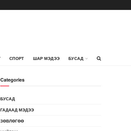
Г
СПОРТ
ШАР МЭДЭЭ
БУСАД
Categories
БУСАД
ГАДААД МЭДЭЭ
ЗӨВЛӨГӨӨ