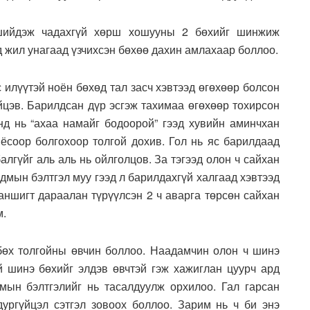
 шийдэж чадахгүй хөрш хошууны 2 бөхийг шинжиж
 жил унагаад үзчихсэн бөхөө дахин амлахаар боллоо.
 илүүтэй ноён бөхөд тал засч хэвтээд өгөхөөр болсон
йцэв. Барилдсан дүр эсгэж тахимаа өгөхөөр тохирсон
д нь “ахаа намайг бодоорой” гээд хувийн аминчхан
соор болгохоор толгой дохив. Гол нь яс барилдаад
алгүйг аль аль нь ойлголцов. За тэгээд олон ч сайхан
дмын бэлтгэл муу гээд л барилдахгүй халгаад хэвтээд
даншигт дараалан түрүүлсэн 2 ч аварга төрсөн сайхан
м.
бөх толгойны өвчин боллоо. Наадамчин олон ч шинэ
й шинэ бөхийг элдэв өвчтэй гэж хажиглан цуурч ард
мын бэлтгэлийг нь тасалдуулж орхилоо. Гал гарсан
ургүйцэл сэтгэл зовоох боллоо. Зарим нь ч би энэ