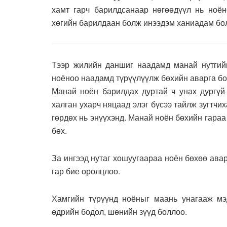
хамт гарч барилдсанаар нөгөөдүүл нь ноён
хөгийн барилдаан болж инээдэм ханиадам бо
Тээр жилийн даншиг наадамд манай нутгийн
ноёноо наадамд түрүүлүүлж бөхийн аварга бо
Манай ноён барилдах дуртай ч унах дургүй
халган ухарч няцаад элэг бүсээ тайлж зугтчи
гөрдөх нь энүүхэнд. Манай ноён бөхийн гараа
бөх.
За ингээд нутаг хошуугаараа ноён бөхөө ава
гар бие оролцлоо.
Хамгийн түрүүнд ноёныг маань унагааж мэд
өдрийн бодол, шөнийн зүүд боллоо.