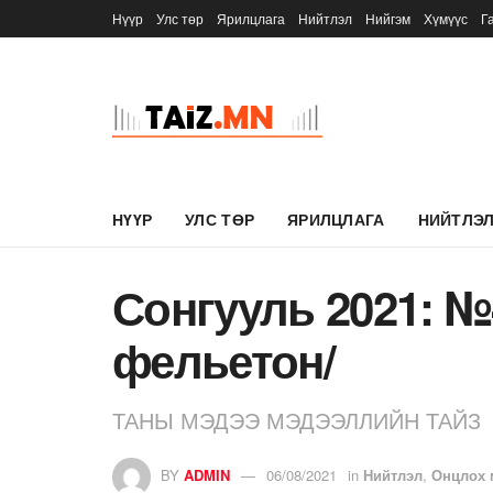
Нүүр
Улс төр
Ярилцлага
Нийтлэл
Нийгэм
Хүмүүс
Г
НҮҮР
УЛС ТӨР
ЯРИЛЦЛАГА
НИЙТЛЭ
Сонгууль 2021: №
фельетон/
ТАНЫ МЭДЭЭ МЭДЭЭЛЛИЙН ТАЙЗ
BY
ADMIN
06/08/2021
in
Нийтлэл
,
Онцлох 