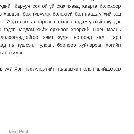
үдийг баруун солгойгүй савчихаад аварга болохоор
ээ харцын бөх түрүүлж болохгүй бол наадам хийгээд
на. Ард олон гал гарсан сайхан наадам үзэхийг хүсдэг
э гэдэг наадам хийж орхивоо хөөрхий. Ноён маань
 долоогчидтойгоо хамт зүлэг ногоонд хамт гарч
ад нь түшсэн, тулсан, бөөнөөр хуйларсан хөгийн
сан юмдаг.
эж үү? Хэн түрүүлсэнийг наадамчин олон шийдэхээр
Next Post