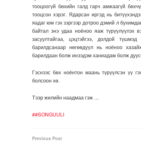
тооцоогүй бөхийн галд гарч амжаагүй бөхчү
тооцсон хэрэг. Ядарсан иргэд нь битүүхэнд
яадаг юм гэх зэргээр дотроо дэмий л бухимда
байтал энэ удаа ноёноо яаж түрүүлүүлэх в
засуултайгаа, цэцтэйгээ, долдой түшмэд
барилдсанаар нөгөөдүүл нь ноёноо хазайх
барилдаан болж инээдэм ханиадам болж дуус
Гэснээс бөх ноёнтон маань түрүүлсэн үү г
болсоон хө.
Тээр жилийн наадмаа гэж …
##SONGUULI
Previous Post