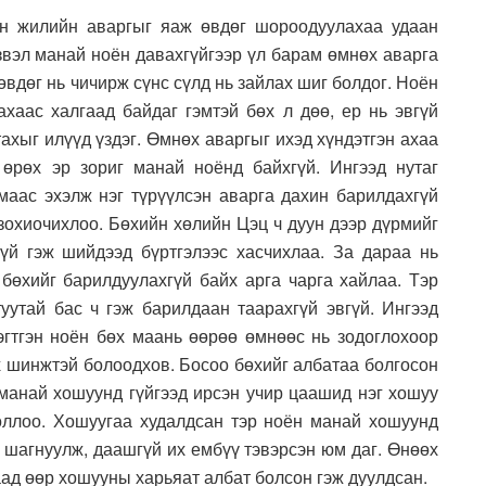
н жилийн аваргыг яаж өвдөг шороодуулахаа удаан
звэл манай ноён давахгүйгээр үл барам өмнөх аварга
вдөг нь чичирж сүнс сүлд нь зайлах шиг болдог. Ноён
ахаас халгаад байдаг гэмтэй бөх л дөө, ер нь эвгүй
ахыг илүүд үздэг. Өмнөх аваргыг ихэд хүндэтгэн ахаа
 өрөх эр зориг манай ноёнд байхгүй. Ингээд нутаг
аас эхэлж нэг түрүүлсэн аварга дахин барилдахгүй
 зохиочихлоо. Бөхийн хөлийн Цэц ч дуун дээр дүрмийг
үй гэж шийдээд бүртгэлээс хасчихлаа. За дараа нь
бөхийг барилдуулахгүй байх арга чарга хайлаа. Тэр
туутай бас ч гэж барилдаан таарахгүй эвгүй. Ингээд
эгтгэн ноён бөх маань өөрөө өмнөөс нь зодоглохоор
 шинжтэй болоодхов. Босоо бөхийг албатаа болгосон
манай хошуунд гүйгээд ирсэн учир цаашид нэг хошуу
оллоо. Хошуугаа худалдсан тэр ноён манай хошуунд
 шагнуулж, даашгүй их ембүү тэвэрсэн юм даг. Өнөөх
аад өөр хошууны харьяат албат болсон гэж дуулдсан.