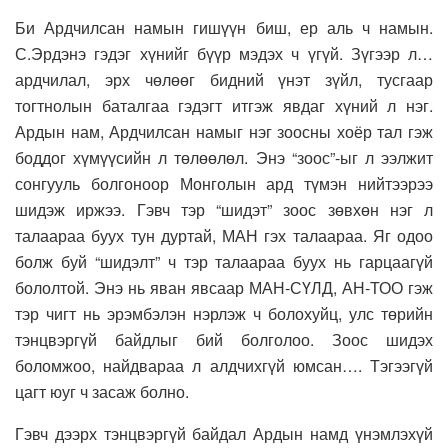
Би Ардчилсан намын гишүүн биш, ер аль ч намын.
С.Эрдэнэ гэдэг хүнийг бүүр мэдэх ч үгүй. Зүгээр л…
ардчилал, эрх чөлөөг бидний үнэт зүйл, тусгаар
тогтнолын баталгаа гэдэгт итгэж явдаг хүний л нэг.
Ардын нам, Ардчилсан намыг нэг зоосны хоёр тал гэж
боддог хүмүүсийн л төлөөлөл. Энэ “зоос”-ыг л ээлжит
сонгууль болгоноор Монголын ард түмэн нийтээрээ
шидэж иржээ. Гэвч тэр “шидэт” зоос зөвхөн нэг л
талаараа буух тун дуртай, МАН гэх талаараа. Яг одоо
болж буй “шидэлт” ч тэр талаараа буух нь гарцаагүй
бололтой. Энэ нь яван явсаар МАН-СҮЛД, АН-ТОО гэж
тэр чигт нь эрэмбэлэн нэрлэж ч болохуйц, улс төрийн
тэнцвэргүй байдлыг бий болголоо. Зоос шидэх
боломжоо, найдвараа л алдчихгүй юмсан…. Тэгээгүй
цагт юуг ч засаж болно.
Гэвч дээрх тэнцвэргүй байдал Ардын намд үнэмлэхүй