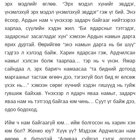
эрх мэдлийг өглөө. “Эрх мэдэл хүнийг эвддэг,
үнэмлэхүй эрх мэдэл үнэмлэхүй эвддэг” гэж үг бий. Энэ
ёсоор, Ардын нам ч үнэхээр задарч байгааг нийтээрээ
харлаа, сүүлийн хэдэн жил. “Би ядарсныг тэтгэдэг,
задарсныг засагладаг хүн” хэмээн Ардын намын дарга
ярих дуртай. Өөрийгөө “энэ намын дарга нь би шүү”
гэдгээ л хэлээд байж. Харин ядарсан гэж, Ардчилсан
намыг хэлсэн болж таарлаа… тэр нь ч үнэн. Ямар
сайндаа л, эрх баригч намаасаа “та бидний дотоод
маргааныг тастаж өгөөч дээ, тэгэхгүй бол бид яг өлсөж
үхэх нь…” хэмээн сөрөг хүчний хэдэн гишүүд нь гуйж
гувшиж байхав. Үнэхээр л ядарч яваа намыг, задарч
яваа нам нь тэтгээд байгаа юм чинь… Суут үг байж дээ,
одоо бодоход.
Ийм ч нам байгаагүй юм… ийм болгосон нь харин хэн
юм бол? Женко юу? Хүүк үү? Мэдээж Ардчилсан нам
өөрөө л буруутай. “Аливаа сүйрэл гэдэг дотоод