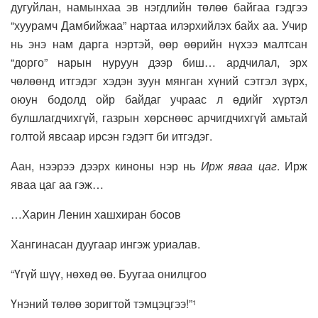
дугуйлан, намынхаа эв нэгдлийн төлөө байгаа гэдгээ
“хуурамч Дамбийжаа” нартаа илэрхийлэх байх аа. Учир
нь энэ нам дарга нэртэй, өөр өөрийн нүхээ малтсан
“дорго” нарын нуруун дээр биш… ардчилал, эрх
чөлөөнд итгэдэг хэдэн зуун мянган хүний сэтгэл зүрх,
оюун бодолд ойр байдаг учраас л өдийг хүртэл
булшлагдчихгүй, газрын хөрснөөс арчигдчихгүй амьтай
голтой явсаар ирсэн гэдэгт би итгэдэг.
Аан, нээрээ дээрх киноны нэр нь
Ирж яваа цаг
. Ирж
яваа цаг аа гэж…
…Харин Ленин хашхиран босов
Хангинасан дуугаар ингэж уриалав.
“Үгүй шүү, нөхөд өө. Буугаа онилцгоо
Үнэний төлөө зоригтой тэмцэцгээ!”
1