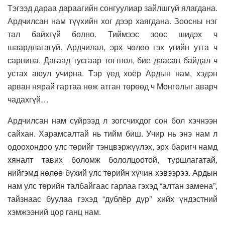
Тэгээд дараа дараагийн сонгуулиар зайлшгүй ялагдана.
Ардчилсан нам түүхийн хог дээр хаягдана. Зоосны нэг
тал байхгүй болно. Тиймээс зоос шидэх ч
шаардлагагүй. Ардчилал, эрх чөлөө гэх үгийн утга ч
сарнина. Дагаад тусгаар тогтнол, бие даасан байдал ч
устах аюул учирна. Тэр үед хоёр Ардын нам, хэдэн
арван нярай гартаа нөж атган төрөөд ч Монголыг аварч
чадахгүй…
Ардчилсан нам сүйрээд л зогсчихдог сон бол хэчнээн
сайхан. Харамсалтай нь тийм биш. Учир нь энэ нам л
одоохондоо улс төрийг тэнцвэржүүлэх, эрх баригч намд
хяналт тавих боломж бололцоотой, туршлагатай,
нийгэмд нөлөө бүхий улс төрийн хүчин хэвээрээ. Ардын
нам улс төрийн талбайгаас гарлаа гэхэд “алтан замена”,
тайзнаас буулаа гэхэд “дублёр дүр” хийх үндэстний
хэмжээний цор ганц нам.