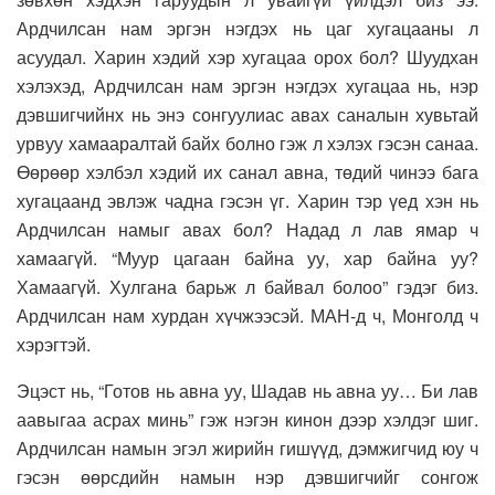
Ардчилсан нам эргэн нэгдэх нь цаг хугацааны л
асуудал. Харин хэдий хэр хугацаа орох бол? Шуудхан
хэлэхэд, Ардчилсан нам эргэн нэгдэх хугацаа нь, нэр
дэвшигчийнх нь энэ сонгуулиас авах саналын хувьтай
урвуу хамааралтай байх болно гэж л хэлэх гэсэн санаа.
Өөрөөр хэлбэл хэдий их санал авна, төдий чинээ бага
хугацаанд эвлэж чадна гэсэн үг. Харин тэр үед хэн нь
Ардчилсан намыг авах бол? Надад л лав ямар ч
хамаагүй. “Муур цагаан байна уу, хар байна уу?
Хамаагүй. Хулгана барьж л байвал болоо” гэдэг биз.
Ардчилсан нам хурдан хүчжээсэй. МАН-д ч, Монголд ч
хэрэгтэй.
Эцэст нь, “Готов нь авна уу, Шадав нь авна уу… Би лав
аавыгаа асрах минь” гэж нэгэн кинон дээр хэлдэг шиг.
Ардчилсан намын эгэл жирийн гишүүд, дэмжигчид юу ч
гэсэн өөрсдийн намын нэр дэвшигчийг сонгож