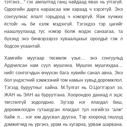
тэтгэнэ…” гэх амлалтад ганц найдаад явах нь утгагүй.
Одоогийн дарга нараасаа юм хараад ч хэрэггүй. Энэ
сонгуулиас ялалт горьдоод ч нэмэргүй. Яаж хүчжих
ёстойг нь би хэлж мэдэхгүй. Тэгэхдээ тэр цагийг
наашлуулахад тус нэмэр болж мэдэх санаагаа, та
бүхэнд энэ бичвэрээрээ хуваалцахыг оролдьё гэж л
бодсон ухаантай.
Хамгийн муугаар төсөөлж үзье… энэ сонгуульд
Ардчилсан нам сүүл мушгина. Мушгих мушгихдаа…
нийт сонгогчдын өчүүхэн бага хувийн санал авна. Энэ
бол үндэстний хэмжээний том намын хувьд доромжлол.
Тэгээд буруутныг хайна. М.Тулгат нь О.Цогтгэрэл ээ,
ЖАН нь ЭАН аа буруутгана. Хоорондоо дахиад л эцэс
төгсгөлгүй зодолдоно. Зүгээр нэг ялагдал биш,
доромжлогдон гутаагдсан ялагдал тул нэгийгээ “алж”
байж л… нэг юм дуусвал дуусна. Тэр хооронд гишүүд
дэмжигчид нь үргэнэ, урам нь хугарна, урваж шарвана.