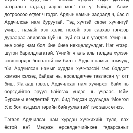
ялзралын гадаад илрэл мөн” гэх үг байдаг. Алим
дотроосоо өтдөг ч гэдэг. Ардын намын задралд ч, бас л
Ардчилсан нам буруутай. Тэд хүчтэй сөрөг хүчингүй
учир… намайг хэн хэлж, нохойг хэн саахав гэгчээр
дураараа авирлаж буй нь, зүй ёсны л үзэгдэл. Учир нь,
энэ хоёр нам бол бие биеэ нөхцөлдүүлдэг. Нэг үгээр,
шүтэн барилдлагатай. Үүнийг ч аль аль талдаа хүлээн
зөвшөөрдөг бололтой юм билээ. Ардын намын томчууд
“би Ардчилсан намыг хурдан хүчжээсэй гэж боддог”
хэмээн хэлээд байдаг нь, өрсөлдөгчөө тавласан үг огт
биш. Яагаад гэвэл, Ардчилсан нам хүчирхэг байх нь
өөрсдийгөө эрүүл байлгах үндэс нь учраас. Ийм
Бурханы өгөгдөлтэй тул, бид Үндсэн хуульдаа “Монгол
Улс бол нэгдмэл төрийн байгуулалтай” гэж зааж өгчээ.
Тэгвэл Ардчилсан нам хурдан хүчжихийн тулд, яах
ёстой вэ? Мэдээж өрсөлдөгчийнхөө “ядарсаныг