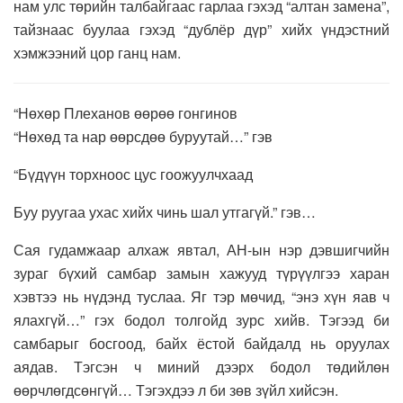
нам улс төрийн талбайгаас гарлаа гэхэд “алтан замена”,
тайзнаас буулаа гэхэд “дублёр дүр” хийх үндэстний
хэмжээний цор ганц нам.
“Нөхөр Плеханов өөрөө гонгинов
“Нөхөд та нар өөрсдөө буруутай…” гэв
“Бүдүүн торхноос цус гоожуулчхаад
Буу руугаа ухас хийх чинь шал утгагүй.” гэв…
Сая гудамжаар алхаж явтал, АН-ын нэр дэвшигчийн
зураг бүхий самбар замын хажууд түрүүлгээ харан
хэвтээ нь нүдэнд туслаа. Яг тэр мөчид, “энэ хүн яав ч
ялахгүй…” гэх бодол толгойд зурс хийв. Тэгээд би
самбарыг босгоод, байх ёстой байдалд нь оруулах
аядав. Тэгсэн ч миний дээрх бодол төдийлөн
өөрчлөгдсөнгүй… Тэгэхдээ л би зөв зүйл хийсэн.