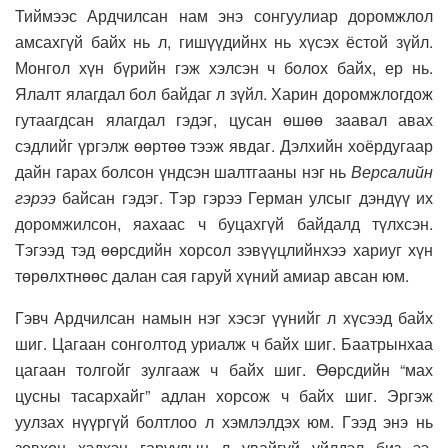
Тиймээс Ардчилсан нам энэ сонгуулиар доромжлол
амсахгүй байх нь л, гишүүдийнх нь хүсэх ёстой зүйл.
Монгол хүн бүрийн гэж хэлсэн ч болох байх, ер нь.
Ялалт ялагдал бол байдаг л зүйл. Харин доромжлогдож
гутаагдсан ялагдал гэдэг, цусан өшөө заавал авах
сэдлийг үргэлж өөртөө тээж явдаг. Дэлхийн хоёрдугаар
дайн гарах болсон үндсэн шалтгааны нэг нь
Версалийн
гэрээ
байсан гэдэг. Тэр гэрээ Герман улсыг дэндүү их
доромжилсон, яахаас ч буцахгүй байдалд түлхсэн.
Тэгээд тэд өөрсдийн хорсол зэвүүцлийнхээ хариуг хүн
төрөлхтнөөс далан сая гаруй хүний амиар авсан юм.
Гэвч Ардчилсан намын нэг хэсэг үүнийг л хүсээд байх
шиг. Цагаан сонголтод уриалж ч байх шиг. Баатрынхаа
цагаан толгойг зулгааж ч байх шиг. Өөрсдийн “мах
цусны тасархайг” адлан хорсож ч байх шиг. Эргэж
уулзах нүүргүй болтлоо л хэмлэлдэх юм. Гээд энэ нь
зөвхөн хэдхэн гаруудын л увайгүй үйлдэл биз ээ.