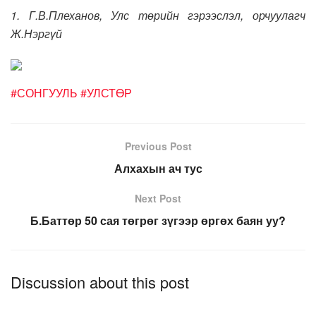
1. Г.В.Плеханов, Улс төрийн гэрээслэл, орчуулагч
Ж.Нэргүй
#СОНГУУЛЬ
#УЛСТӨР
Previous Post
Алхахын ач тус
Next Post
Б.Баттөр 50 сая төгрөг зүгээр өргөх баян уу?
Discussion about this post