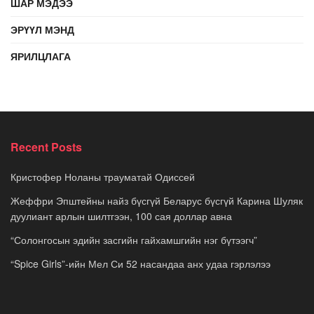
ШАР МЭДЭЭ
ЭРҮҮЛ МЭНД
ЯРИЛЦЛАГА
Recent Posts
Кристофер Ноланы трауматай Одиссей
Жеффри Эпштейны найз бүсгүй Беларус бүсгүй Карина Шуляк
дуулиант арлын шилтгээн, 100 сая доллар авна
“Солонгосын эдийн засгийн гайхамшгийн нэг бүтээгч”
“Spice Girls”-ийн Мел Си 52 насандаа анх удаа гэрлэлээ