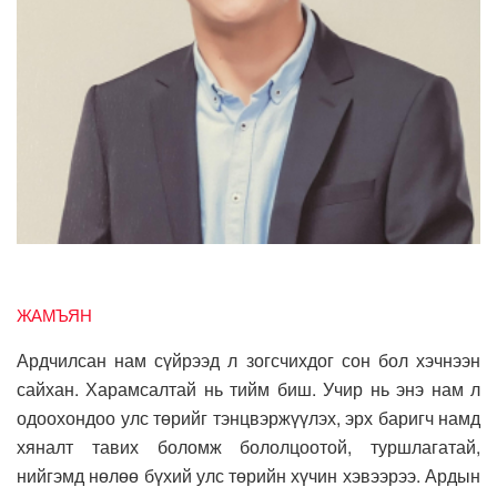
ЖАМЪЯН
Ардчилсан нам сүйрээд л зогсчихдог сон бол хэчнээн
сайхан. Харамсалтай нь тийм биш. Учир нь энэ нам л
одоохондоо улс төрийг тэнцвэржүүлэх, эрх баригч намд
хяналт тавих боломж бололцоотой, туршлагатай,
нийгэмд нөлөө бүхий улс төрийн хүчин хэвээрээ. Ардын