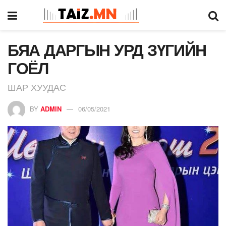
БЯА ДАРГЫН УРД ЗҮГИЙН
ГОЁЛ
ШАР ХУУДАС
BY
ADMIN
06/05/2021