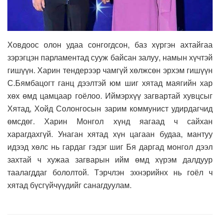
Ховдоос олон удаа сонгогдсон, баз хүргэн ахтайгаа
зэрэгцэн парламентад сууж байсан залуу, намын хүчтэй
гишүүн. Харин тендерээр чамгүй хөлжсөн эрхэм гишүүн
С.Бямбацогт ганц дээлтэй юм шиг хятад маягийн хар
хөх өмд цамцаар гоёлоо. Иймэрхүү загвартай хувцсыг
Хятад, Хойд Солонгосын зарим коммунист удирдагчид
өмсдөг. Харин Монгол хүнд яагаад ч сайхан
харагдахгүй. Унаган хятад хүн цагаан будаа, мантуу
идээд хөлс нь гардаг гэдэг шиг Бя даргад монгол дээл
захтай ч хужаа загварын ийм өмд хүрэм далдуур
таалагддаг бололтой. Тэрчлэн эхнэрийнх нь гоёл ч
хятад бүсгүйчүүдийг санагдуулам.