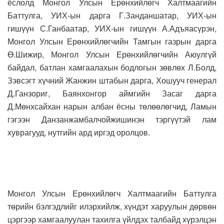
ёслолд Монгол Улсын Ерөнхийлөгч Халтмаагийн
Баттулга, УИХ-ын дарга Г.Занданшатар, УИХ-ын
гишүүн С.Ганбаатар, УИХ-ын гишүүн А.Адъяасүрэн,
Монгол Улсын Ерөнхийлөгчийн Тамгын газрын дарга
Ө.Шижир, Монгол Улсын Ерөнхийлөгчийн Аюулгүй
байдал, батлан хамгаалахын бодлогын зөвлөх Л.Болд,
Зэвсэгт хүчний Жанжин штабын дарга, Хошууч генерал
Д.Ганзориг, Баянхонгор аймгийн Засаг дарга
Д.Мөнхсайхан нарын албан ёсны төлөөлөгчид, Ламын
гэгээн Данзанжамбалчойжишинэн тэргүүтэй лам
хуврагууд, нутгийн ард иргэд оролцов.
Монгол Улсын Ерөнхийлөгч Халтмаагийн Баттулга
төрийн бэлгэдлийг илэрхийлж, хүндэт харуулын дөрвөн
цэргээр хамгаалуулан тахилга үйлдэх талбайд хүрэлцэн