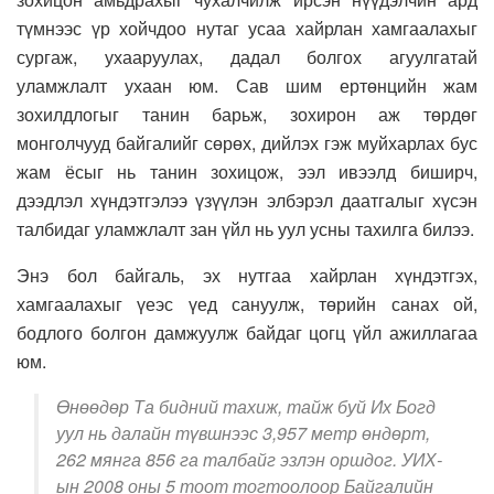
түмнээс үр хойчдоо нутаг усаа хайрлан хамгаалахыг
сургаж, ухааруулах, дадал болгох агуулгатай
уламжлалт ухаан юм. Сав шим ертөнцийн жам
зохилдлогыг танин барьж, зохирон аж төрдөг
монголчууд байгалийг сөрөх, дийлэх гэж муйхарлах бус
жам ёсыг нь танин зохицож, ээл ивээлд биширч,
дээдлэл хүндэтгэлээ үзүүлэн элбэрэл даатгалыг хүсэн
талбидаг уламжлалт зан үйл нь уул усны тахилга билээ.
Энэ бол байгаль, эх нутгаа хайрлан хүндэтгэх,
хамгаалахыг үеэс үед сануулж, төрийн санах ой,
бодлого болгон дамжуулж байдаг цогц үйл ажиллагаа
юм.
Өнөөдөр Та бидний тахиж, тайж буй Их Богд
уул нь далайн түвшнээс 3,957 метр өндөрт,
262 мянга 856 га талбайг эзлэн оршдог. УИХ-
ын 2008 оны 5 тоот тогтоолоор Байгалийн