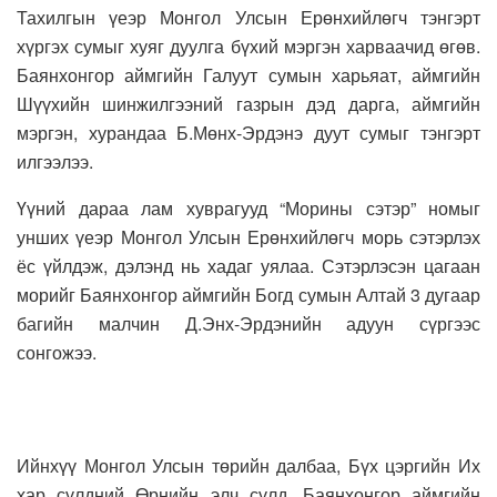
Тахилгын үеэр Монгол Улсын Ерөнхийлөгч тэнгэрт
хүргэх сумыг хуяг дуулга бүхий мэргэн харваачид өгөв.
Баянхонгор аймгийн Галуут сумын харьяат, аймгийн
Шүүхийн шинжилгээний газрын дэд дарга, аймгийн
мэргэн, хурандаа Б.Мөнх-Эрдэнэ дуут сумыг тэнгэрт
илгээлээ.
Үүний дараа лам хуврагууд “Морины сэтэр” номыг
унших үеэр Монгол Улсын Ерөнхийлөгч морь сэтэрлэх
ёс үйлдэж, дэлэнд нь хадаг уялаа. Сэтэрлэсэн цагаан
морийг Баянхонгор аймгийн Богд сумын Алтай 3 дугаар
багийн малчин Д.Энх-Эрдэнийн адуун сүргээс
сонгожээ.
Ийнхүү Монгол Улсын төрийн далбаа, Бүх цэргийн Их
хар сүлдний Өрнийн элч сүлд, Баянхонгор аймгийн