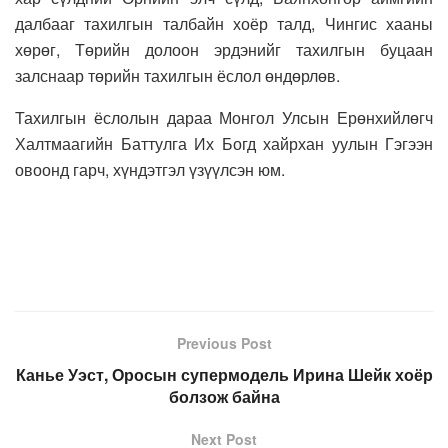
далбааг тахилгын талбайн хоёр талд, Чингис хааны
хөрөг, Төрийн долоон эрдэнийг тахилгын буцаан
залснаар төрийн тахилгын ёслол өндөрлөв.
Тахилгын ёслолын дараа Монгол Улсын Ерөнхийлөгч
Халтмаагийн Баттулга Их Богд хайрхан уулын Гэгээн
овоонд гарч, хүндэтгэл үзүүлсэн юм.
Previous Post
Канье Уэст, Оросын супермодель Ирина Шейк хоёр
болзож байна
Next Post