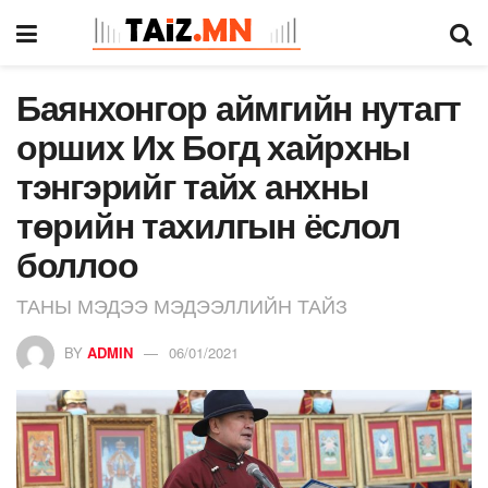
Баянхонгор аймгийн нутагт
орших Их Богд хайрхны
тэнгэрийг тайх анхны
төрийн тахилгын ёслол
боллоо
ТАНЫ МЭДЭЭ МЭДЭЭЛЛИЙН ТАЙЗ
BY
ADMIN
06/01/2021