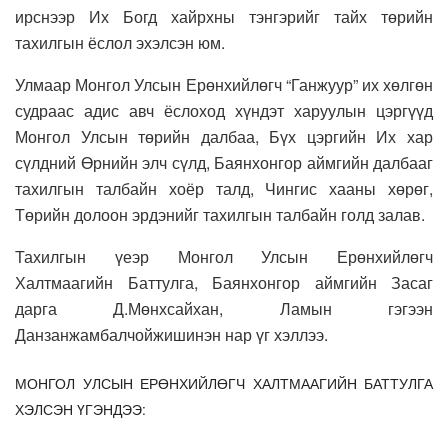
ирснээр Их Богд хайрхны тэнгэрийг тайх төрийн
тахилгын ёслол эхэлсэн юм.
Улмаар Монгол Улсын Ерөнхийлөгч “Ганжуур” их хөлгөн
судраас адис авч ёслоход хүндэт харуулын цэргүүд
Монгол Улсын төрийн далбаа, Бүх цэргийн Их хар
сүлдний Өрнийн элч сүлд, Баянхонгор аймгийн далбааг
тахилгын талбайн хоёр талд, Чингис хааны хөрөг,
Төрийн долоон эрдэнийг тахилгын талбайн голд залав.
Тахилгын үеэр Монгол Улсын Ерөнхийлөгч
Халтмаагийн Баттулга, Баянхонгор аймгийн Засаг
дарга Д.Мөнхсайхан, Ламын гэгээн
Данзанжамбалчойжишинэн нар үг хэллээ.
МОНГОЛ УЛСЫН ЕРӨНХИЙЛӨГЧ ХАЛТМААГИЙН БАТТУЛГА
ХЭЛСЭН ҮГЭНДЭЭ: