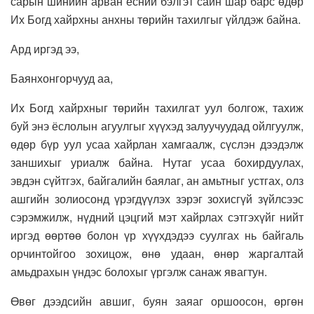
сарын шинийн арван есний бэлгэт сайн шар барс өдөр
Их Богд хайрхны анхны төрийн тахилгыг үйлдэж байна.
Ард иргэд ээ,
Баянхонгорчууд аа,
Их Богд хайрхныг төрийн тахилгат уул болгож, тахиж
буй энэ ёслолын агуулгыг хүүхэд залуучуудад ойлгуулж,
өдөр бүр уул усаа хайрлан хамгаалж, сүслэн дээдэлж
заншихыг уриалж байна. Нутаг усаа бохирдуулах,
эвдэн сүйтгэх, байгалийн баялаг, ан амьтныг устгах, олз
ашгийн золиосонд үрэгдүүлэх зэрэг зохисгүй зүйлсээс
сэрэмжилж, нүдний цэцгий мэт хайрлах сэтгэхүйг нийт
иргэд өөртөө болон үр хүүхдэдээ суулгах нь байгаль
орчинтойгоо зохицож, өнө удаан, өнөр жаргалтай
амьдрахын үндэс болохыг үргэлж санаж явагтун.
Өвөг дээдсийн авшиг, буян заяаг оршоосон, өргөн