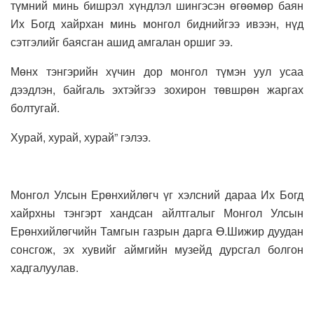
түмний минь бишрэл хүндлэл шингэсэн өгөөмөр баян
Их Богд хайрхан минь монгол биднийгээ ивээн, нүд
сэтгэлийг баясган ашид амгалан оршиг ээ.
Мөнх тэнгэрийн хүчин дор монгол түмэн уул усаа
дээдлэн, байгаль эхтэйгээ зохирон төвшрөн жаргах
болтугай.
Хурай, хурай, хурай” гэлээ.
Монгол Улсын Ерөнхийлөгч үг хэлсний дараа Их Богд
хайрхны тэнгэрт хандсан айлтгалыг Монгол Улсын
Ерөнхийлөгчийн Тамгын газрын дарга Ө.Шижир дуудан
сонсгож, эх хувийг аймгийн музейд дурсгал болгон
хадгалуулав.