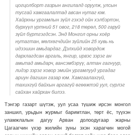
цогцолборт газрын ангилалд оруулж, улсын
тусгай хамгаалалтад авсан нутаг юм.
Хайрхны ургамлын зүйл гэхэд ойн хэлбэртэн,
бүрхүүл үртний 51 овог, 218 төрөл, 500 гаруй
зүйл бүртгэгдсэн. Энд Монгол орны хоёр
нутагтан, мөлхөгчдийн зүйлийн 25 хувь нь
идээшин амьдардаг. Дэлхийд ховордож
дархлагдсан аргаль, янгир, ирвэс зэрэг ан
амьтад амьдарч, вансэмбэрүү, алтан гагнуур,
лидэр зэрэг ховор эмийн ургамлууд ургадаг
ариун дагшин газар юм. Хамгаалахгүй,
тахихгүй байхын аргагүй өгөөжтэй уул, сүрлэг
сайхан хайрхан билээ.
Тэнгэр газарт шүтэж, уул усаа түшиж ирсэн монгол
заншил, урьдын журмыг баримтлан, төрт ёс, түүхэн
уламжлалын дагуу Арван долоодугаар жарны
Цагаагчин үхэр жилийн зуны эхэн харагчин могой