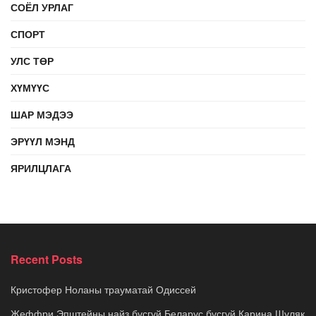
СОЁЛ УРЛАГ
СПОРТ
УЛС ТӨР
ХҮМҮҮС
ШАР МЭДЭЭ
ЭРҮҮЛ МЭНД
ЯРИЛЦЛАГА
Recent Posts
Кристофер Ноланы трауматай Одиссей
Жеффри Эпштейны найз бүсгүй Беларус бүсгүй Карина Шуляк