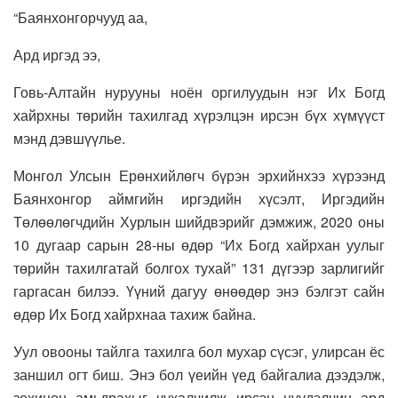
“Баянхонгорчууд аа,
Ард иргэд ээ,
Говь-Алтайн нурууны ноён оргилуудын нэг Их Богд
хайрхны төрийн тахилгад хүрэлцэн ирсэн бүх хүмүүст
мэнд дэвшүүлье.
Монгол Улсын Ерөнхийлөгч бүрэн эрхийнхээ хүрээнд
Баянхонгор аймгийн иргэдийн хүсэлт, Иргэдийн
Төлөөлөгчдийн Хурлын шийдвэрийг дэмжиж, 2020 оны
10 дугаар сарын 28-ны өдөр “Их Богд хайрхан уулыг
төрийн тахилгатай болгох тухай” 131 дүгээр зарлигийг
гаргасан билээ. Үүний дагуу өнөөдөр энэ бэлгэт сайн
өдөр Их Богд хайрхнаа тахиж байна.
Уул овооны тайлга тахилга бол мухар сүсэг, улирсан ёс
заншил огт биш. Энэ бол үеийн үед байгалиа дээдэлж,
зохицон амьдрахыг чухалчилж ирсэн нүүдэлчин ард