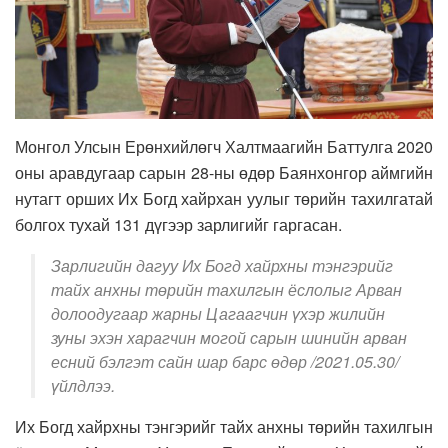
Монгол Улсын Ерөнхийлөгч Халтмаагийн Баттулга 2020
оны аравдугаар сарын 28-ны өдөр Баянхонгор аймгийн
нутагт орших Их Богд хайрхан уулыг төрийн тахилгатай
болгох тухай 131 дүгээр зарлигийг гаргасан.
Зарлигийн дагуу Их Богд хайрхны тэнгэрийг
тайх анхны төрийн тахилгын ёслолыг Арван
долоодугаар жарны Цагаагчин үхэр жилийн
зуны эхэн харагчин могой сарын шинийн арван
есний бэлгэт сайн шар барс өдөр /2021.05.30/
үйлдлээ.
Их Богд хайрхны тэнгэрийг тайх анхны төрийн тахилгын