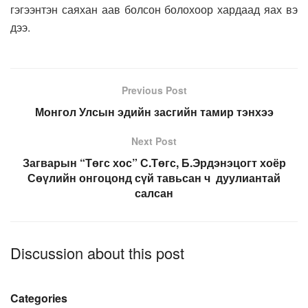
гэгээнтэн саяхан аав болсон болохоор хардаад яах вэ
дээ.
Previous Post
Монгол Улсын эдийн засгийн тамир тэнхээ
Next Post
Загварын “Төгс хос” С.Төгс, Б.Эрдэнэцогт хоёр
Сөүлийн онгоцонд сүй тавьсан ч дуулиантай
салсан
Discussion about this post
Categories