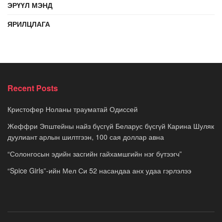
ЭРҮҮЛ МЭНД
ЯРИЛЦЛАГА
Recent Posts
Кристофер Ноланы трауматай Одиссей
Жеффри Эпштейны найз бүсгүй Беларус бүсгүй Карина Шуляк
дуулиант арлын шилтгээн, 100 сая доллар авна
“Солонгосын эдийн засгийн гайхамшгийн нэг бүтээгч”
“Spice Girls”-ийн Мел Си 52 насандаа анх удаа гэрлэлээ