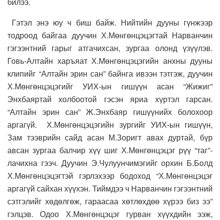
билээ.
Гэтэл энэ юу ч биш байж. Нийтийн дууны гүнжээр
тодроод байгаа дуучин Х.Мөнгөнцэцэгтай Нарванчин
гэгээнтний гарыг атгачихсан, зургаа олонд үзүүлэв.
Говь-Алтайн харъяат Х.Мөнгөнцэцэгийн анхны дууны
клипийг “Алтайн эрин сан” байнга ивээн тэтгэж, дуучин
Х.Мөнгөнцэцэгийг УИХ-ын гишүүн асан “Жижиг”
Энхбаяртай холбоотой гэсэн яриа хүртэл гарсан.
“Алтайн эрин сан” Ж.Энхбаяр гишүүнийх болохоор
аргагүй. Х.Мөнгөнцэцэгийн зургийг УИХ-ын гишүүн,
Зам тээврийн сайд асан М.Зоригт авах дуртай, бүр
авсан зургаа балчир хүү шиг Х.Мөнгөнцэцэг рүү “таг”-
лачихна гээч. Дуучин Э.Чулуунчимэгийг орхин Б.Болд
Х.Мөнгөнцэцэгтэй гэрлэхээр бодоход “Х.Мөнгөнцэцэг
аргагүй сайхан хүүхэн. Тиймдээ ч Нарванчин гэгээнтний
сэтгэлийг хөдөлгөж, гараасаа хөтлөхдөө хүрээ биз ээ”
гэлцэв. Одоо Х.Мөнгөнцэцэг гурван хүүхдийн ээж,