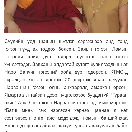
Сүүлийн үед шашин шүтлэг сэргэснээр энд тэнд
гэгээнтнүүд их тодрох болсон. Заяын гэгээн, Ламын
гэгээний хойд дүр тодорч, сүсэгтэн олон гүнээ
хүндэтгэдэг. Завханы алдартай хутагт хувилгаадын нэг
Наро Ванчин гэгээний хойд дүр тодорсон. КТМС-д
суралцаж явсан дөнгөж 20 шүргэж яваа залуухан
Нарванчин гэгээн олны анхааралд амархан орсон.
Ямартаа л тайзан дээр нүцгэлэхээс буцдаггүй “Гурван
охин” Ану, Соко хоёр Нарванчин гэгээнд очиж мөргөж,
“Багш минь” гэж нэрлэсэн хэрнээ цаанаа л нэг
сээтгэнэсэн өнгө аяс мэдэгдэж, номын багшийнхаа
мөрөн дээр сандайлах шахуу зургаа авахуулсан байж