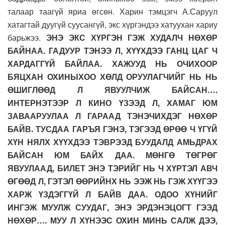
талаар таагүй яриа өгсөн. Харин тэмцэгч А.Саруул
хатагтай дуугүй суусангүй, экс хүргэндээ хатуухан хариу
барьжээ.
ЭНЭ ЭКС ХҮРГЭН ГЭЖ ХУДАЛЧ НӨХӨР
БАЙНАА. ГАДУУР ТЭНЭЭ Л, ХҮҮХДЭЭ ГАНЦ ЦАГ Ч
ХАРДАГГҮЙ БАЙЛАА. ХАЖУУД НЬ ОЧИХООР
БЯЦХАН ОХИНЫХОО ХӨЛД ОРУУЛАГЧИЙГ НЬ НЬ
ӨШИГЛӨӨД Л ЯВУУЛЧИЖ БАЙСАН….
ИНТЕРНЭТЭЭР Л КИНО ҮЗЭЭД Л, ХАМАГ ЮМ
ЗАВААРУУЛАА Л ГАРААД ТЭНЭЧИХДЭГ НӨХӨР
БАЙВ. ТУСДАА ГАРЪЯ ГЭНЭ, ТЭГЭЭД ӨРӨӨ Ч ҮГҮЙ
ХҮН НЯЛХ ХҮҮХДЭЭ ТЭВРЭЭД БУУДАЛД АМЬДРАХ
БАЙСАН ЮМ БАЙХ ДАА. МӨНГӨ ТӨГРӨГ
ЯВУУЛААД, БИЛЕТ ЭНЭ ТЭРИЙГ НЬ Ч ХҮРТЭЛ АВЧ
ӨГӨӨД Л, ГЭТЭЛ ӨӨРИЙНХ НЬ ЭЭЖ НЬ ГЭЖ ХҮҮГЭЭ
ХАРЖ ҮЗДЭГГҮЙ Л БАЙВ ДАА. ОДОО ХҮНИЙГ
ИНГЭЖ МУУЛЖ СУУДАГ, ЭНЭ ЭРДЭНЭЦОГТ ГЭЭД
НӨХӨР…. МУУ Л ХҮНЭЭС ОХИН МИНЬ САЛЖ ДЭЭ,