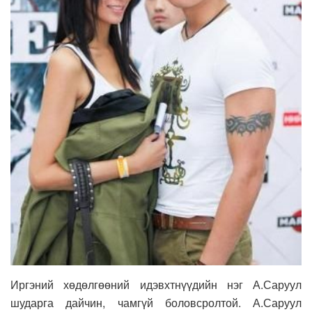
Иргэний хөдөлгөөний идэвхтнүүдийн нэг А.Саруул
шударга дайчин, чамгүй боловсролтой. А.Саруул