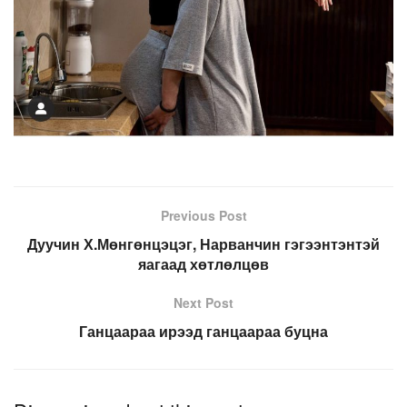
Previous Post
Дуучин Х.Мөнгөнцэцэг, Нарванчин гэгээнтэнтэй
яагаад хөтлөлцөв
Next Post
Ганцаараа ирээд ганцаараа буцна