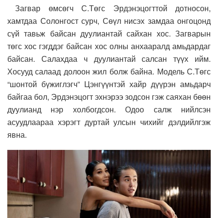
Загвар өмсөгч С.Төгс Эрдэнэцогттой дотносон,
хамтдаа Солонгост сурч, Сөүл нисэх замдаа онгоцонд
сүй тавьж байсан дуулиантай сайхан хос. Загварын
төгс хос гэгддэг байсан хос олны анхааралд амьдардаг
байсан. Салахдаа ч дуулиантай салсан түүх ийм.
Хосууд салаад долоон жил болж байна. Модель С.Төгс
“шонтой бүжиглэгч” Цэнгүүнтэй хайр дүүрэн амьдарч
байгаа бол, Эрдэнэцогт эхнэрээ зодсон гэж саяхан бөөн
дуулианд нэр холбогдсон. Одоо салж нийлсэн
асуудлаараа хэрэгт дуртай улсын чихийг дэлдийлгэж
явна.