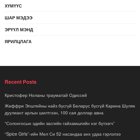
ХҮМҮҮС
ШАР МЭДЭЭ
ЭРҮҮЛ МЭНД
ЯРИЛЦЛАГА
Recent Posts
Кристофер Ноланы трауматай Одиссей
Жеффри Эпштейны найз бүсгүй Беларус бүсгүй Карина Шуляк
дуулиант арлын шилтгээн, 100 сая доллар авна
“Солонгосын эдийн засгийн гайхамшгийн нэг бүтээгч”
“Spice Girls”-ийн Мел Си 52 насандаа анх удаа гэрлэлээ