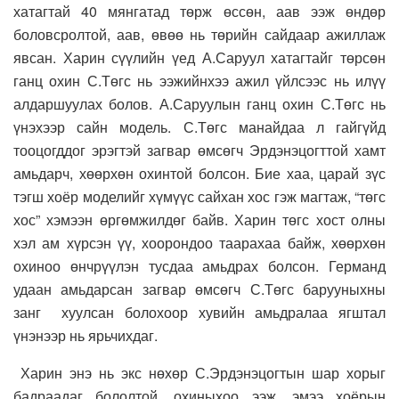
хатагтай 40 мянгатад төрж өссөн, аав ээж өндөр
боловсролтой, аав, өвөө нь төрийн сайдаар ажиллаж
явсан. Харин сүүлийн үед А.Саруул хатагтайг төрсөн
ганц охин С.Төгс нь ээжийнхээ ажил үйлсээс нь илүү
алдаршуулах болов. А.Саруулын ганц охин С.Төгс нь
үнэхээр сайн модель. С.Төгс манайдаа л гайгүйд
тооцогддог эрэгтэй загвар өмсөгч Эрдэнэцогттой хамт
амьдарч, хөөрхөн охинтой болсон. Бие хаа, царай зүс
тэгш хоёр моделийг хүмүүс сайхан хос гэж магтаж, “төгс
хос” хэмээн өргөмжилдөг байв. Харин төгс хост олны
хэл ам хүрсэн үү, хоорондоо таарахаа байж, хөөрхөн
охиноо өнчрүүлэн тусдаа амьдрах болсон. Германд
удаан амьдарсан загвар өмсөгч С.Төгс барууныхны
занг хуулсан болохоор хувийн амьдралаа ягштал
үнэнээр нь ярьчихдаг.
Харин энэ нь экс нөхөр С.Эрдэнэцогтын шар хорыг
бадраадаг бололтой, охиныхоо ээж, эмээ хоёрын