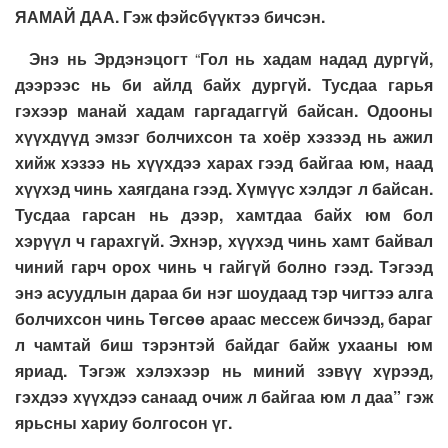
ЯАМАЙ ДАА.
Гэж фэйсбүүктээ бичсэн.
Энэ нь Эрдэнэцогт
“
Гол нь хадам надад дургүй,
дээрээс нь би айлд байх дургүй. Тусдаа гарья
гэхээр манай хадам гаргадаггүй байсан. Одооны
хүүхдүүд эмзэг болчихсон та хоёр хэзээд нь ажил
хийж хэзээ нь хүүхдээ харах гээд байгаа юм, наад
хүүхэд чинь хаягдана гээд. Хүмүүс хэлдэг л байсан.
Тусдаа гарсан нь дээр, хамтдаа байх юм бол
хэрүүл ч гарахгүй. Эхнэр, хүүхэд чинь хамт байвал
чиний гарч орох чинь ч гайгүй болно гээд. Тэгээд
энэ асуудлын дараа би нэг шоудаад тэр чигтээ алга
болчихсон чинь Төгсөө араас мессеж бичээд, бараг
л чамтай биш тэрэнтэй байдаг байж ухааны юм
яриад. Тэгэж хэлэхээр нь миний зэвүү хүрээд,
гэхдээ хүүхдээ санаад очиж л байгаа юм л даа
”
гэж
ярьсны хариу болгосон үг.