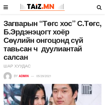
Загварын “Төгс хос” С.Төгс,
Б.Эрдэнэцогт хоёр
Сөүлийн онгоцонд сүй
тавьсан ч дуулиантай
салсан
ШАР ХУУДАС
BY
ADMIN
05/29/2021