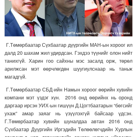
Г.Төмөрбаатар Сүхбаатар дүүргийн МАН-ын хороог ил
далд 20 шахам жил удирдсан. Гэхдээ түүнийг олон нийт
танихгүй. Харин гоо сайхны мэс засалд орж, төрөл
арилжсан мэт өөрчлөгдөн шуугиулснаар нь таньж
магадгүй.
Г.Төмөрбаатар СБД-ийн Намын хороог өөрийн хувийн
компани мэт үздэг хүн. 2016 онд өөрийнх нь оронд
даргаар ирсэн УИХ-ын гишүүн Д.Цогтбаатарын “бөгсийг
ухаж” амар заяаг нь үзүүлэхгүй байсаар үдсэн.
Г.Төмөрбаатар хувийн шуналдаа автан 2016 онд
Сүхбаатар Дүүргийн Иргэдийн Төлөөлөгчдийн Хурлын