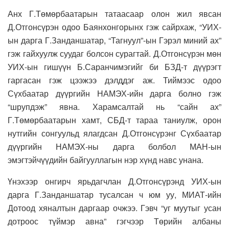
Анх Г.Төмөрбаатарын татаасаар олон жил явсан
Д.Отгонсүрэн одоо Баянхонгорынх гэж сайрхаж, “УИХ-
ын дарга Г.Занданшатар, “Тагнуул”-ын Гэрэл миний ах”
гэж гайхуулж суудаг болсон сурагтай. Д.Отгонсүрэн мөн
УИХ-ын гишүүн Б.Саранчимэгийг би БЗД-т дүүрэгт
гаргасан гэж цээжээ дэлддэг аж. Тиймээс одоо
Сүхбаатар дүүргийн НАМЭХ-ийн дарга болно гэж
“шрупдэж” явна. Харамсалтай нь “сайн ах”
Г.Төмөрбаатарын хамт, СБД-т тараа таниулж, орон
нутгийн сонгуульд ялагдсан Д.Отгонсүрэнг Сүхбаатар
дүүргийн НАМЭХ-ны дарга болбол МАН-ын
эмэгтэйчүүдийн байгууллагын нэр хүнд навс унана.
Үнэхээр онгирч ярьдагчлан Д.Отгонсүрэнд УИХ-ын
дарга Г.Занданшатар тусалсан ч юм уу, МИАТ-ийн
Дотоод хяналтын даргаар очжээ. Гэвч “уг муутыг усан
дотроос түймэр авна” гэгчээр Төрийн албаны