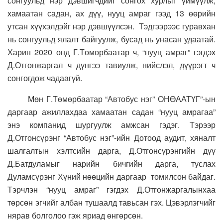
сонгуульд нэр дэвшигчдийг сонгох хурлыг үймүүлж,
хамаатан садан, ах дүү, нууц амраг гээд 13 өөрийн
утсан хүүхэлдэйг нэр дэвшүүлсэн. Тэдгээрээс гуравхан
нь сонгуульд ялалт байгуулж, бусад нь унасан удаатай.
Харин 2020 онд Г.Төмөрбаатар ч, “нууц амраг” гэгдэх
Д.Отгонжаргал ч дүнгээ тавиулж, нийслэл, дүүрэгт ч
сонгогдож чадаагүй.
Мөн Г.Төмөрбаатар “Автобус нэг” ОНӨААТҮГ”-ын
даргаар ажиллахдаа хамаатан садан “нууц амрагаа”
энэ компанид шургуулж амжсан гэдэг. Тэрээр
Д.Отгонсүрэнг “Автобус нэг”-ийн Дотоод аудит, хяналт
шалгалтын хэлтсийн дарга, Д.Отгонсүрэнгийн дүү
Д.Батдуламыг нарийн бичгийн дарга, туслах
Дуламсүрэнг Хүний нөөцийн даргаар томилсон байдаг.
Тэрчлэн “нууц амраг” гэгдэх Д.Отгонжаргалынхаа
төрсөн эгчийг албан тушаалд тавьсан гэх. Цэвэрлэгчийг
нярав болголоо гэж яриад өнгөрсөн.