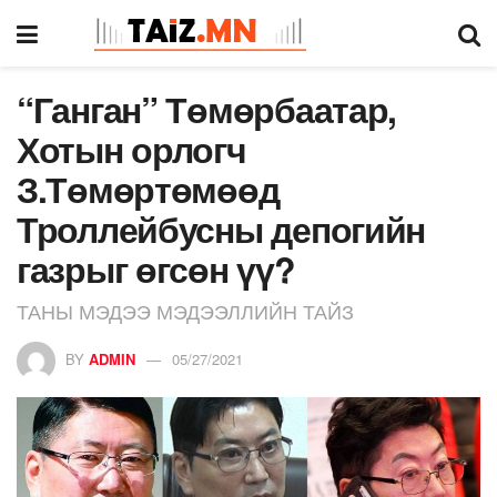
“Ганган” Төмөрбаатар,
Хотын орлогч
З.Төмөртөмөөд
Троллейбусны депогийн
газрыг өгсөн үү?
ТАНЫ МЭДЭЭ МЭДЭЭЛЛИЙН ТАЙЗ
BY
ADMIN
05/27/2021