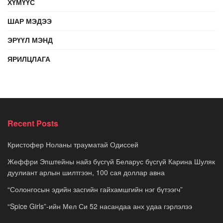
ХҮМҮҮС
ШАР МЭДЭЭ
ЭРҮҮЛ МЭНД
ЯРИЛЦЛАГА
Recent Posts
Кристофер Ноланы трауматай Одиссей
Жеффри Эпштейны найз бүсгүй Беларус бүсгүй Карина Шуляк
дуулиант арлын шилтгээн, 100 сая доллар авна
“Солонгосын эдийн засгийн гайхамшгийн нэг бүтээгч”
“Spice Girls”-ийн Мел Си 52 насандаа анх удаа гэрлэлээ