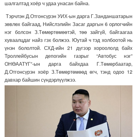
шалгалтад хоёр ч удаа унасан байна.
Тэрчлэн Д.Отгонсүрэн УИХ-ын дарга Г.Занданшатарын
зөвлөх байгаад, Нийслэлийн Засаг даргын 6 орлогчийн
нэг болсон З.Төмөртөмөөтэй, төө зайгүй, байгаагаа
хуваалцдаг найз гэх болжээ. Юутай ч тэд холбоотой нь
үнэн бололтой. СХД-ийн 21 дүгээр хороололд байх
Троллейбусын депогийн газрыг “Автобус нэг”
ОНӨААТҮГ”-ын дарга байхдаа Г.Төмөрбаатар,
Д.Отгонсүрэн хоёр З.Төмөртөмөөд өгч, тэнд одоо 12
давхар байшин сүндэрлүүлжээ.